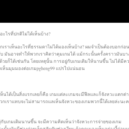
ไรที่ปกติไม่ได้เห็นบ้าง?
วกเราเห็นอะไรที่ธรรมดาไม่ได้มองเห็นบ้าง? ผมจำเป็นต้องบอกก่อน
ับ มันอาจทำให้พวกเราคิดว่าคุมเกมได้ แม้กระนั้นครั้งคราวมันบาง
ยก็ได้เช่นกัน โดยเหตุนั้น การอยู่กับเกมเดิมให้นานขึ้น ไม่ได้มีค
องเห็นมุมมองต่อเกมpgheng99 แปรไปแน่นอน
เห็นได้เป็นสิ่งแรกเลยก็คือ เกมแต่ละเกมจะมีฟีลและก็จังหวะแตกต่า
พวกเราแทบจะไม่สามารถแลเห็นจังหวะของเกมพวกนี้ได้เลยล่ะนะค
ยู่กับเกมเดิมนานขึ้น จะมีความคิดเห็นว่าจังหวะการจ่ายของเกม
ะนั้นมันมีช่วงจ่ายเล็กสลับกับช่วงเงียบ ถ้าคุณมองเห็นอย่างงี้ก่อน