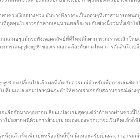
่วงเงียบบางช่วง มันบางทีอาจจะเป็นตอนๆที่เราสามารถทนอยู่
แบบที่ดูดทุนไปยาวๆถ้าหากเล่นนานพอก็จะพบกับช่วงนี้รวมทั้งเข้าใจไ
ลงเกมเสมอๆแม้กระทั่งเจอผลลัพธ์ที่ดีไหมดีก็ตาม พวกเราจะเลิกโทษ
หวะการเล่นpgheng99 ของเราสอดคล้องกับเกมไหม การตัดสินใจเปลี
g99 จะเปลี่ยนไปแล้ว ผลที่เกิดกับอารมณ์สำหรับเพื่อการเล่นชัดกว่
ม่เปลี่ยนแปลงเกมบ่อยๆมันจะทำให้พวกเราเจอกับสถานการณ์ต่างๆที
ะอึดอัดมากๆอยากเปลี่ยนแปลงเกมสุดๆแต่ว่าถ้าหากผ่านช่วงนี้ไป
วกเราไม่อยากหนีด้วยการย้ายเกม สมองของพวกเราจะเริ่มคิดแล้วก็พิน
่หนึ่งแล้วเริ่มเพิ่มเบทหรือสปินถี่ขึ้น นี่แหละครับเป็นผลจากอารมณ