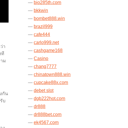
bio285th.com
bkkwin
bombet888.win
brazil999
cafe444
carlo999.net
ว่า
cashgame168
ที
Casino
วาม
chang7777
chinatown888.win
cupcake88x.com
debet slot
งกัน
dgb222hot.com
รับ
dr888
dr888bet.com
ek4567.com
บาง