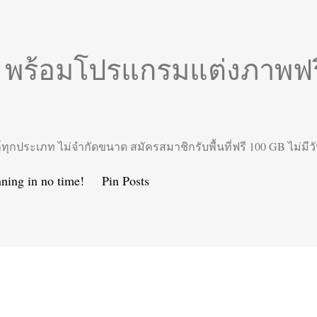
e พร้อมโปรแกรมแต่งภาพฟรี
ฟล์ทุกประเภท ไม่จำกัดขนาด สมัครสมาชิกรับพื้นที่ฟรี 100 GB ไม่
nning in no time!
Pin Posts