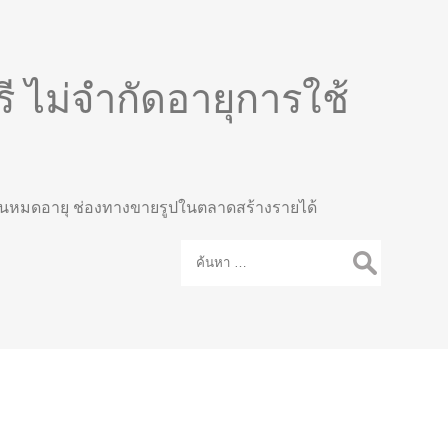
 ไม่จำกัดอายุการใช้
มีวันหมดอายุ ช่องทางขายรูปในตลาดสร้างรายได้
ค้นหา
สำหรับ: