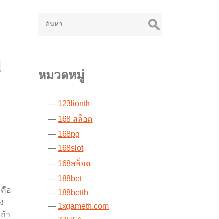
ค้นหา
สำหรับ:
บ
หมวดหมู่
123lionth
168 สล็อต
168pg
168slot
168สล็อต
188bet
คือ
188betth
่ง
1xgameth.com
วถ้า