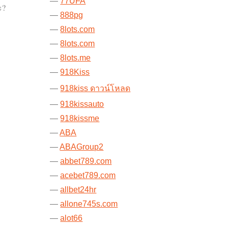
77UFA
ะ?
888pg
8lots.com
8lots.com
8lots.me
918Kiss
918kiss ดาวน์โหลด
918kissauto
918kissme
ABA
ABAGroup2
abbet789.com
acebet789.com
allbet24hr
allone745s.com
alot66