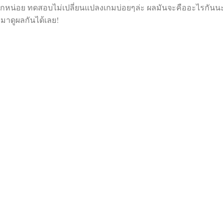
ดสักหน่อย ทดสอบไม่เปลี่ยนแปลงเกมบ่อยๆล่ะ ผลมันจะคืออะไรกันน
 มาดูผลกันได้เลย!