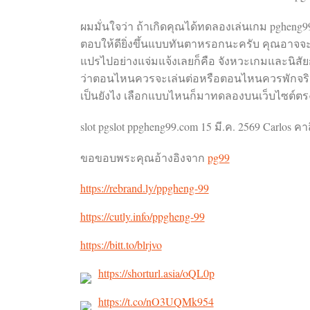
ผมมั่นใจว่า ถ้าเกิดคุณได้ทดลองเล่นเกม pgheng9
ตอบให้ดียิ่งขึ้นแบบทันตาหรอกนะครับ คุณอาจจะพบ
แปรไปอย่างแจ่มแจ้งเลยก็คือ จังหวะเกมและนิสัยก
ว่าตอนไหนควรจะเล่นต่อหรือตอนไหนควรพักจริงๆเห
เป็นยังไง เลือกแบบไหนก็มาทดลองบนเว็บไซต์ตรงที่
slot pgslot ppgheng99.com 15 มี.ค. 2569 Carlos 
ขอขอบพระคุณอ้างอิงจาก
pg99
https://rebrand.ly/ppgheng-99
https://cutly.info/ppgheng-99
https://bitt.to/blrjvo
https://shorturl.asia/oQL0p
https://t.co/nO3UQMk954