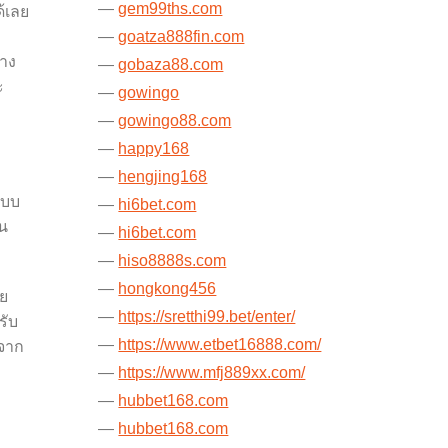
้เลย
gem99ths.com
goatza888fin.com
้าง
gobaza88.com
ะ
gowingo
gowingo88.com
happy168
hengjing168
แบบ
hi6bet.com
อน
hi6bet.com
hiso8888s.com
hongkong456
วย
https://sretthi99.bet/enter/
รับ
จจาก
https://www.etbet16888.com/
https://www.mfj889xx.com/
hubbet168.com
hubbet168.com