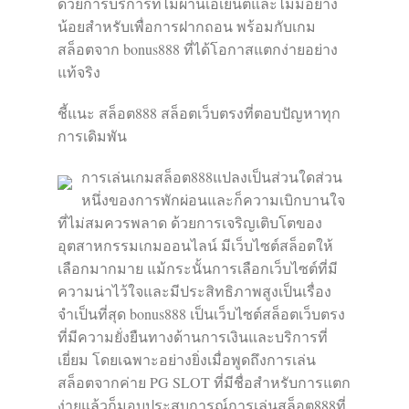
ด้วยการบริการที่ไม่ผ่านเอเย่นต์และไม่มีอย่าง
น้อยสำหรับเพื่อการฝากถอน พร้อมกับเกม
สล็อตจาก bonus888 ที่ได้โอกาสแตกง่ายอย่าง
แท้จริง
ชี้แนะ สล็อต888 สล็อตเว็บตรงที่ตอบปัญหาทุก
การเดิมพัน
การเล่นเกมสล็อต888แปลงเป็นส่วนใดส่วน
หนึ่งของการพักผ่อนและก็ความเบิกบานใจ
ที่ไม่สมควรพลาด ด้วยการเจริญเติบโตของ
อุตสาหกรรมเกมออนไลน์ มีเว็บไซต์สล็อตให้
เลือกมากมาย แม้กระนั้นการเลือกเว็บไซต์ที่มี
ความน่าไว้ใจและมีประสิทธิภาพสูงเป็นเรื่อง
จำเป็นที่สุด bonus888 เป็นเว็บไซต์สล็อตเว็บตรง
ที่มีความยั่งยืนทางด้านการเงินและบริการที่
เยี่ยม โดยเฉพาะอย่างยิ่งเมื่อพูดถึงการเล่น
สล็อตจากค่าย PG SLOT ที่มีชื่อสำหรับการแตก
ง่ายแล้วก็มอบประสบการณ์การเล่นสล็อต888ที่