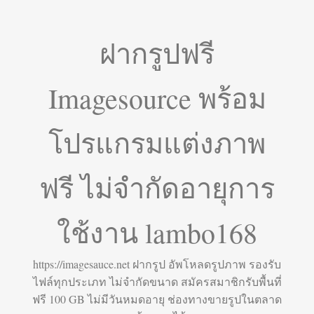
ฝากรูปฟรี
Imagesource พร้อม
โปรแกรมแต่งภาพ
ฟรี ไม่จำกัดอายุการ
ใช้งาน lambo168
https://imagesauce.net ฝากรูป อัพโหลดรูปภาพ รองรับ
ไฟล์ทุกประเภท ไม่จำกัดขนาด สมัครสมาชิกรับพื้นที่
ฟรี 100 GB ไม่มีวันหมดอายุ ช่องทางขายรูปในตลาด