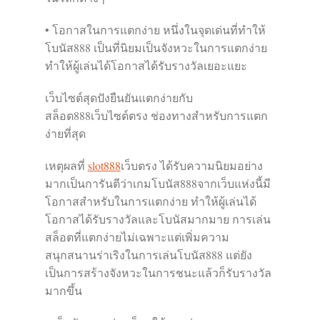
• โอกาสในการแตกง่าย หนึ่งในจุดเด่นที่ทำให้
โบนัส888 เป็นที่นิยมเป็นจังหวะในการแตกง่าย
ทำให้ผู้เล่นได้โอกาสได้รับรางวัลเยอะแยะ
เว็บไซต์สุดปังยืนยันแตกง่ายกับ
สล็อต888เว็บไซต์ตรง ช่องทางสำหรับการแตก
ง่ายที่สุด
เหตุผลที่
slot888
เว็บตรง ได้รับความนิยมอย่าง
มากเป็นการันตีว่าเกมโบนัส888จากเว็บแห่งนี้มี
โอกาสสำหรับในการแตกง่าย ทำให้ผู้เล่นได้
โอกาสได้รับรางวัลและโบนัสมากมาย การเล่น
สล็อตที่แตกง่ายไม่เฉพาะแต่เพิ่มความ
สนุกสนานร่าเริงในการเล่นโบนัส888 แต่ยัง
เป็นการสร้างจังหวะในการชนะแล้วก็รับรางวัล
มากขึ้น