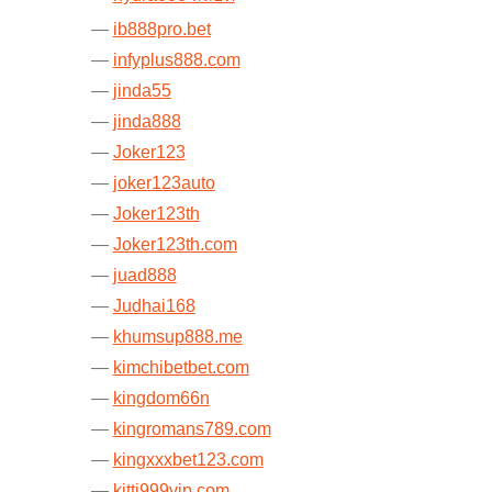
ib888pro.bet
infyplus888.com
jinda55
jinda888
Joker123
joker123auto
Joker123th
Joker123th.com
juad888
Judhai168
khumsup888.me
kimchibetbet.com
kingdom66n
kingromans789.com
kingxxxbet123.com
kitti999vip.com