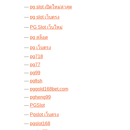
pg slot เปิดใหม่ล่าสุด
pg slot เว็บตรง
PG Slot เว็บใหม่
pg สล็อต
pg เว็บตรง
pg718
pg77
pg99
pgfish
pggold168bet.com
pgheng99
PGSlot
Pgslot เว็บตรง
pgslot168