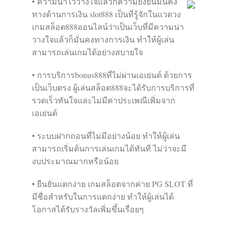
• ความน่าไว้วางใจแล้วก็ความยั่งยืนมั่นคง
ทางด้านการเงิน slot888 เป็นที่รู้จักในแวดวง
เกมสล็อต888ออนไลน์ว่าเป็นเว็บที่มีความน่า
วางใจแล้วก็มั่นคงทางการเงิน ทำให้ผู้เล่น
สามารถเล่นเกมได้อย่างสบายใจ
• การบริการbonus888ที่ไม่ผ่านเอเย่นต์ ด้วยการ
เป็นเว็บตรง ผู้เล่นสล็อต888จะได้รับการบริการที่
รวดเร็วทันใจและไม่มีค่าประเพณีเพิ่มจาก
เอเย่นต์
• ระบบฝากถอนที่ไม่มีอย่างน้อย ทำให้ผู้เล่น
สามารถเริ่มต้นการเล่นเกมได้ทันที ไม่ว่าจะมี
งบประมาณมากหรือน้อย
• ยืนยันแตกง่าย เกมสล็อตจากค่าย PG SLOT ที่
มีชื่อสำหรับในการแตกง่าย ทำให้ผู้เล่นได้
โอกาสได้รับรางวัลเพิ่มขึ้นเรื่อยๆ