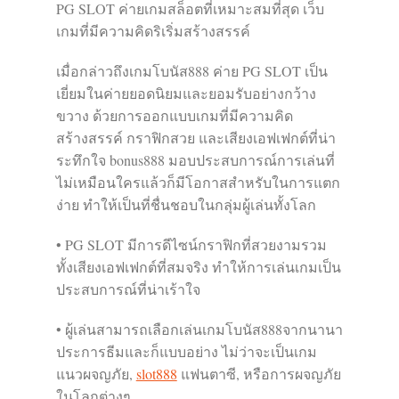
PG SLOT ค่ายเกมสล็อตที่เหมาะสมที่สุด เว็บ
เกมที่มีความคิดริเริ่มสร้างสรรค์
เมื่อกล่าวถึงเกมโบนัส888 ค่าย PG SLOT เป็น
เยี่ยมในค่ายยอดนิยมและยอมรับอย่างกว้าง
ขวาง ด้วยการออกแบบเกมที่มีความคิด
สร้างสรรค์ กราฟิกสวย และเสียงเอฟเฟกต์ที่น่า
ระทึกใจ bonus888 มอบประสบการณ์การเล่นที่
ไม่เหมือนใครแล้วก็มีโอกาสสำหรับในการแตก
ง่าย ทำให้เป็นที่ชื่นชอบในกลุ่มผู้เล่นทั้งโลก
• PG SLOT มีการดีไซน์กราฟิกที่สวยงามรวม
ทั้งเสียงเอฟเฟกต์ที่สมจริง ทำให้การเล่นเกมเป็น
ประสบการณ์ที่น่าเร้าใจ
• ผู้เล่นสามารถเลือกเล่นเกมโบนัส888จากนานา
ประการธีมและก็แบบอย่าง ไม่ว่าจะเป็นเกม
แนวผจญภัย,
slot888
แฟนตาซี, หรือการผจญภัย
ในโลกต่างๆ