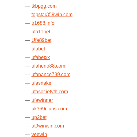
tkbpgg.com
topstar359win.com
tr1688.info
ufa11bet
Ufa89bet
ufabet
ufabetxx
ufaheno88.com
ufanance789.com
ufasnake
ufasocietyth.com
ufawinner
uk369clubs.com
up2bet
ut9winwin.com
veewin