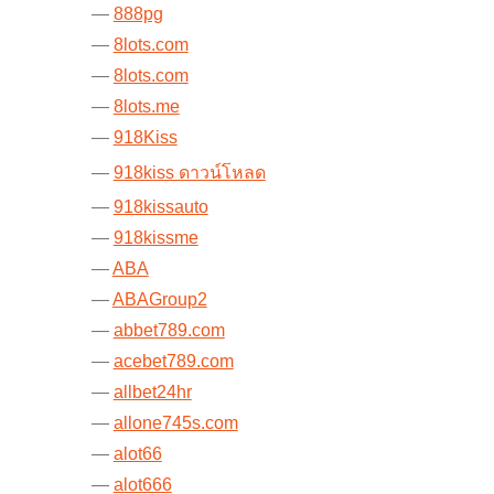
888pg
8lots.com
8lots.com
8lots.me
918Kiss
918kiss ดาวน์โหลด
918kissauto
918kissme
ABA
ABAGroup2
abbet789.com
acebet789.com
allbet24hr
allone745s.com
alot66
alot666