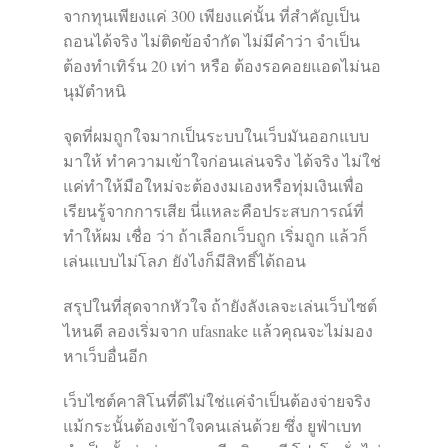
จากทุนเพียงแค่ 300 เพียงแค่นั้น ที่สำคัญเป็น
ถอนได้จริง ไม่ติดข้อจำกัด ไม่มีคำว่า จำเป็น
ต้องทำเทิร์น 20 เท่า หรือ ต้องรอคอยแอดไม่นอ
นุมัตำหนิ
จุดที่ผมถูกใจมากเป็นระบบในเว็บมันออกแบบ
มาให้ ทำความเข้าใจก่อนเล่นจริง ได้จริง ไม่ใช่
แค่ทำให้มือใหม่จะต้องงมเองหรือทุ่มเงินเพื่อ
เรียนรู้จากการเสีย นี่แหละคือประสบการณ์ที่
ทำให้ผม เชื่อ ว่า ถ้าเลือกเว็บถูก เริ่มถูก แล้วก็
เล่นแบบไม่โลภ ยังไงก็มีสิทธิ์ได้ถอน
สรุปในที่สุดจากหัวใจ ถ้ายังลังเลจะเล่นเว็บไซต์
ไหนดี ลองเริ่มจาก ufasnake แล้วคุณจะไม่มอง
หาเว็บอื่นอีก
เว็บไซต์คาสิโนที่ดีไม่ใช่แค่จำเป็นต้องจ่ายจริง
แม้กระนั้นต้องเข้าใจคนเล่นด้วย ซึ่ง ยูฟ่าเบท