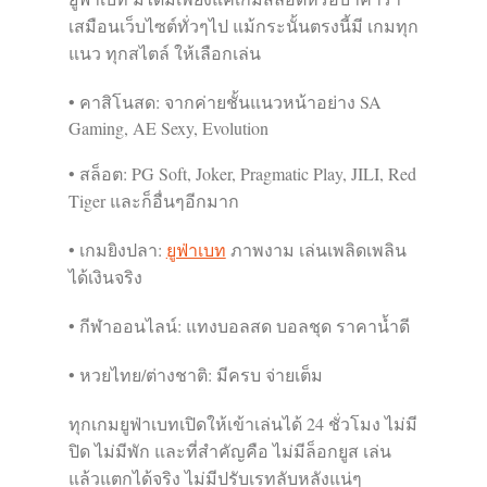
เสมือนเว็บไซต์ทั่วๆไป แม้กระนั้นตรงนี้มี เกมทุก
แนว ทุกสไตล์ ให้เลือกเล่น
• คาสิโนสด: จากค่ายชั้นแนวหน้าอย่าง SA
Gaming, AE Sexy, Evolution
• สล็อต: PG Soft, Joker, Pragmatic Play, JILI, Red
Tiger และก็อื่นๆอีกมาก
• เกมยิงปลา:
ยูฟ่าเบท
ภาพงาม เล่นเพลิดเพลิน
ได้เงินจริง
• กีฬาออนไลน์: แทงบอลสด บอลชุด ราคาน้ำดี
• หวยไทย/ต่างชาติ: มีครบ จ่ายเต็ม
ทุกเกมยูฟ่าเบทเปิดให้เข้าเล่นได้ 24 ชั่วโมง ไม่มี
ปิด ไม่มีพัก และที่สำคัญคือ ไม่มีล็อกยูส เล่น
แล้วแตกได้จริง ไม่มีปรับเรทลับหลังแน่ๆ