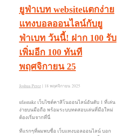
ยูฟ่าเบท websiteแตกง่าย
แทงบอลออนไลน์กับยู
ฟ่าเบท วันนี้! ฝาก 100 รับ
เพิ่มอีก 100 ทันที
พฤศจิกายน 25
Joshua Perez
|
18 พฤศจิกายน 2025
ufasnake เว็บไซต์คาสิโนออนไลน์อันดับ 1 ที่เล่น
ง่ายบนมือถือ พร้อมระบบทดสอบเล่นที่มือใหม่
ต้องเริ่มจากที่นี่
ทีแรกๆที่ผมพบชื่อ เว็บแทงบอลออนไลน์ บอก