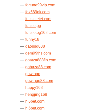
fortune99vip.com
fox689ok.com
fullsloteiei.com
fullslotpg
fullslotpg168.com
funny18
gaojing888
gem99ths.com
goatza888fin.com
gobaza88.com
gowingo
gowingo88.com
happy168
hengjing168
hi6bet.com
hi6bet.com