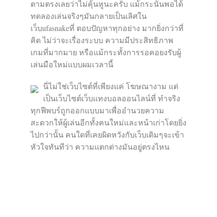
ตามตรงเลยว่าไม่คุ้นหูนะครับ แม้กระนั้นพอได้
ทดลองเล่นจริงๆมันกลายเป็นเลิศใน
เว็บufasnakeที่ ตอบปัญหาทุกอย่าง มากยิ่งกว่าที่
คิด ไม่ว่าจะเรื่องระบบ ความมีประสิทธิภาพ
เกมที่มากมาย หรือแม้กระทั้งการรอคอยงรับผู้
เล่นมือใหม่แบบผมเวลานี้
นี่ไม่ใช่เว็บไซต์ที่เพียงแค่ โฆษณางาม แต่
เป็นเว็บไซต์เว็บแทงบอลออนไลน์ที่ ทำจริง
ทุกฟีพบร์ถูกออกแบบมาเพื่ออำนวยความ
สะดวกให้ผู้เล่นอีกทั้งคนใหม่และหน้าเก่าโดยยิ่ง
ไปกว่านั้น คนใดที่เคยผิดหวังกับเว็บเดิมๆจะเข้า
หัวใจทันทีว่า ความแตกต่างมันอยู่ตรงไหน