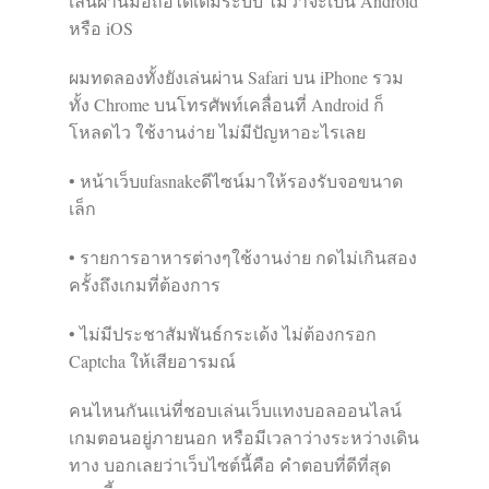
เล่นผ่านมือถือได้เต็มระบบ ไม่ว่าจะเป็น Android
หรือ iOS
ผมทดลองทั้งยังเล่นผ่าน Safari บน iPhone รวม
ทั้ง Chrome บนโทรศัพท์เคลื่อนที่ Android ก็
โหลดไว ใช้งานง่าย ไม่มีปัญหาอะไรเลย
• หน้าเว็บufasnakeดีไซน์มาให้รองรับจอขนาด
เล็ก
• รายการอาหารต่างๆใช้งานง่าย กดไม่เกินสอง
ครั้งถึงเกมที่ต้องการ
• ไม่มีประชาสัมพันธ์กระเด้ง ไม่ต้องกรอก
Captcha ให้เสียอารมณ์
คนไหนกันแน่ที่ชอบเล่นเว็บแทงบอลออนไลน์
เกมตอนอยู่ภายนอก หรือมีเวลาว่างระหว่างเดิน
ทาง บอกเลยว่าเว็บไซต์นี้คือ คำตอบที่ดีที่สุด