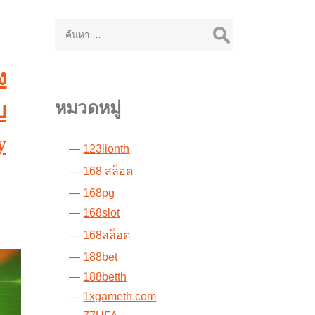
ค้นหา
สำหรับ:
ง
หมวดหมู่
บ
y
123lionth
168 สล็อต
168pg
168slot
168สล็อต
188bet
188betth
1xgameth.com