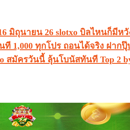
6 มิถุนายน 26 slotxo บิลไหนก็มีหวั
ันที 1,000 ทุกโปร ถอนได้จริง ฝากปุ๊
o สมัครวันนี้ ลุ้นโบนัสทันที Top 2 b