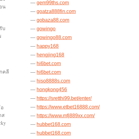
gem99ths.com
ถอน
goatza888fin.com
gobaza88.com
รับ
gowingo
ร
gowingo88.com
happy168
hengjing168
hi6bet.com
ุกคลี
hi6bet.com
hiso8888s.com
hongkong456
https://sretthi99.bet/enter/
่อ
https://www.etbet16888.com/
กาส
https://www.mfj889xx.com/
cky
hubbet168.com
hubbet168.com