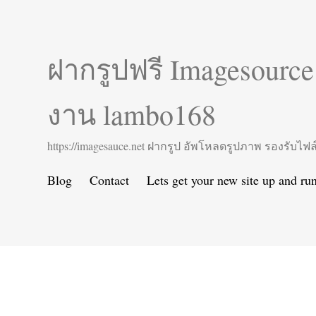
ฝากรูปฟรี Imagesourc
งาน lambo168
https://imagesauce.net ฝากรูป อัพโหลดรูปภาพ รองรับไ
Blog
Contact
Lets get your new site up and ru