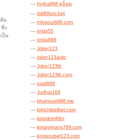
hydra888 สล็อต
ib888pro.bet
เดิม
infyplus888.com
ซึ่ง
jinda55
เป็น
jinda888
Joker123
joker123auto
Joker123th
Joker123th.com
juad888
Judhai168
khumsup888.me
kimchibetbet.com
kingdom66n
kingromans789.com
kingxxxbet123.com