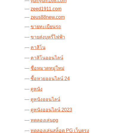
yumyum168.com
zeed1911.com
zeus88new.com
ขายทะเบียนรถ
ขายส่งบุหรี่ไฟฟ้า
คาสิโน
คาสิโนออนไลน์
ชื่อหมวดหมู่ใหม่
ซื้อหวยออนไลน์ 24
ดูหนัง
ดูหนังออนไลน์
ดูหนังออนไลน์ 2023
ทดลองเล่นpg
ทดลองเล่นสล็อต PG เว็บตรง