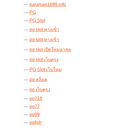
paramax1688.info
PG
PG Slot
pg slot ทางเข้า
pg slot ทางเข้า
pg slot เปิดใหม่ล่าสุด
pg slot เว็บตรง
PG Slot เว็บใหม่
pg สล็อต
pg เว็บตรง
pg718
pg77
pg99
pgfish