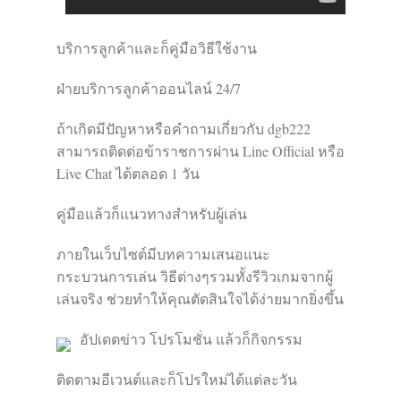
บริการลูกค้าและก็คู่มือวิธีใช้งาน
ฝ่ายบริการลูกค้าออนไลน์ 24/7
ถ้าเกิดมีปัญหาหรือคำถามเกี่ยวกับ dgb222
สามารถติดต่อข้าราชการผ่าน Line Official หรือ
Live Chat ได้ตลอด 1 วัน
คู่มือแล้วก็แนวทางสำหรับผู้เล่น
ภายในเว็บไซต์มีบทความเสนอแนะ
กระบวนการเล่น วิธีต่างๆรวมทั้งรีวิวเกมจากผู้
เล่นจริง ช่วยทำให้คุณตัดสินใจได้ง่ายมากยิ่งขึ้น
อัปเดตข่าว โปรโมชั่น แล้วก็กิจกรรม
ติดตามอีเวนต์และก็โปรใหม่ได้แต่ละวัน