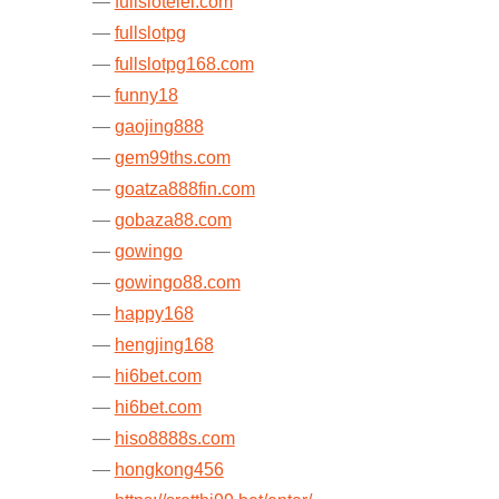
fullsloteiei.com
fullslotpg
fullslotpg168.com
funny18
gaojing888
gem99ths.com
goatza888fin.com
gobaza88.com
gowingo
gowingo88.com
happy168
hengjing168
hi6bet.com
hi6bet.com
hiso8888s.com
hongkong456