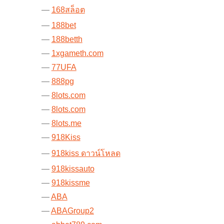
168สล็อต
188bet
188betth
1xgameth.com
77UFA
888pg
8lots.com
8lots.com
8lots.me
918Kiss
918kiss ดาวน์โหลด
918kissauto
918kissme
ABA
ABAGroup2