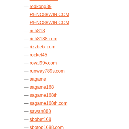
redkong89
RENO88WIN.COM
RENO88WIN.COM
rich818
rich8188.com
rizzbetx.com
rocket45
royal99y.com
runway789s.com
sagame
sagame168
sagame168th
sagame168th.com
sawan888
sbobet168
sbotop1688.com