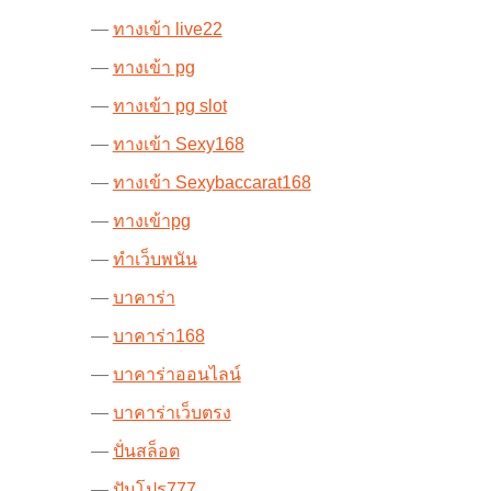
ทางเข้า live22
ทางเข้า pg
ทางเข้า pg slot
ทางเข้า Sexy168
ทางเข้า Sexybaccarat168
ทางเข้าpg
ทำเว็บพนัน
บาคาร่า
บาคาร่า168
บาคาร่าออนไลน์
บาคาร่าเว็บตรง
ปั่นสล็อต
ปันโปร777