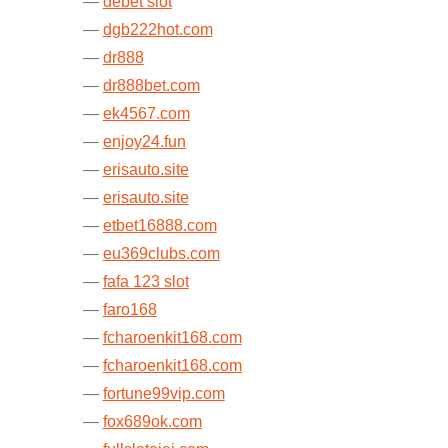
debet slot
dgb222hot.com
dr888
dr888bet.com
ek4567.com
enjoy24.fun
erisauto.site
erisauto.site
etbet16888.com
eu369clubs.com
fafa 123 slot
faro168
fcharoenkit168.com
fcharoenkit168.com
fortune99vip.com
fox689ok.com