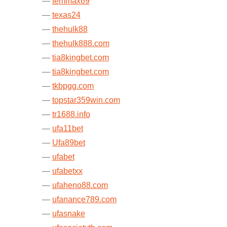
temmax69
texas24
thehulk88
thehulk888.com
tia8kingbet.com
tia8kingbet.com
tkbpgg.com
topstar359win.com
tr1688.info
ufa11bet
Ufa89bet
ufabet
ufabetxx
ufaheno88.com
ufanance789.com
ufasnake