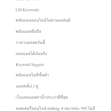
LSI Keywords:
พนันบอลออนไลน์ไม่ผ่านเอเย่นต์
พนันบอลมือถือ
ราคาบอลสดวันนี้
แทงบอลได้เงินจริง
Keyword Suggest:
พนันบอลไม่มีขั้นต่ำ
บอลสเต็ป 2 คู่
เว็บแทงบอลค่าน้ำประปาดีที่สุด
ลอตเตอรี่ออนไลน์ tia8king จ่ายบาทละ 950 ไม่มี