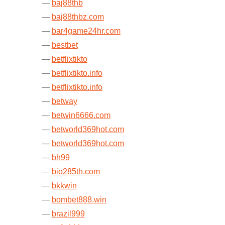
baj88thb
baj88thbz.com
bar4game24hr.com
bestbet
betflixtikto
betflixtikto.info
betflixtikto.info
betway
betwin6666.com
betworld369hot.com
betworld369hot.com
bh99
bio285th.com
bkkwin
bombet888.win
brazil999