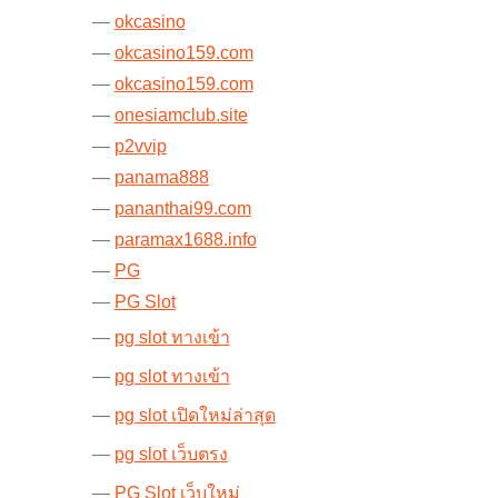
okcasino
okcasino159.com
okcasino159.com
onesiamclub.site
p2vvip
panama888
pananthai99.com
paramax1688.info
PG
PG Slot
pg slot ทางเข้า
pg slot ทางเข้า
pg slot เปิดใหม่ล่าสุด
pg slot เว็บตรง
PG Slot เว็บใหม่