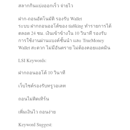
สลากกินแบ่งออกเร็ว จ่ายไว
ฝาก-ถอนอัตโนมัติ รองรับ Wallet
ระบบ ฝากถอนออโต้ของ tia8king ทำรายการได้
ตลอด 24 ชม. เงินเข้าข้างใน 10 วินาที รองรับ
การใช้งานผ่านแบงค์ชั้นนำ และ TrueMoney
Wallet สะดวก ไม่มีอันตราย ไม่ต้องคอยแอดมิน
LSI Keywords:
ฝากถอนออโต้ 10 วินาที
เว็บไซต์รองรับทรูวอเลท
ถอนไม่ติดเทิร์น
เพิ่มเงินไว ถอนง่าย
Keyword Suggest: