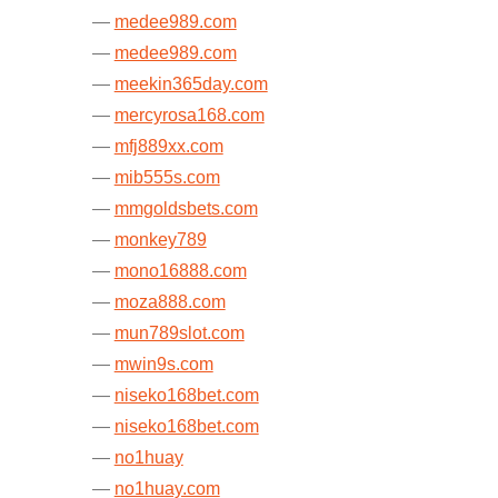
medee989.com
medee989.com
meekin365day.com
mercyrosa168.com
mfj889xx.com
mib555s.com
mmgoldsbets.com
monkey789
mono16888.com
moza888.com
mun789slot.com
mwin9s.com
niseko168bet.com
niseko168bet.com
no1huay
no1huay.com