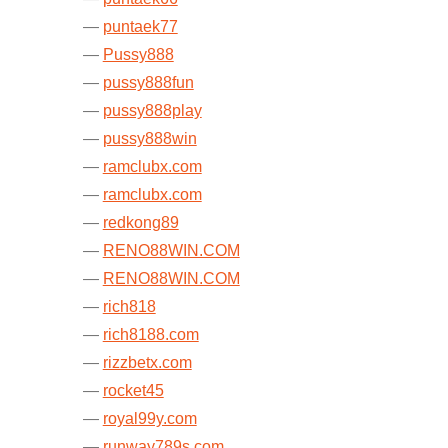
puntaek77
Pussy888
pussy888fun
pussy888play
pussy888win
ramclubx.com
ramclubx.com
redkong89
RENO88WIN.COM
RENO88WIN.COM
rich818
rich8188.com
rizzbetx.com
rocket45
royal99y.com
runway789s.com