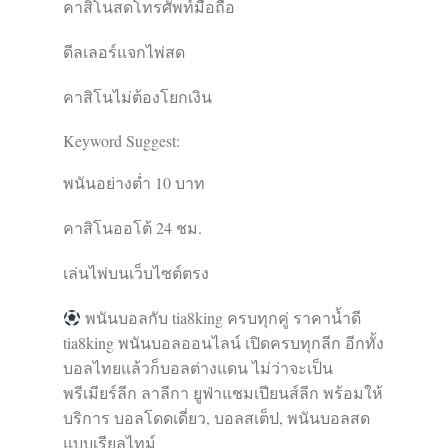
คาสิโนสดโทรศัพท์มือถือ
ดีลเลอร์แจกไพ่สด
คาสิโนไม่ต้องโยกเงิน
Keyword Suggest:
พนันอย่างต่ำ 10 บาท
คาสิโนออโต้ 24 ชม.
เล่นไพ่บนเว็บไซต์ตรง
พนันบอลกับ tia8king ครบทุกคู่ ราคาน้ำดี
tia8king พนันบอลออนไลน์ เปิดครบทุกลีก อีกทั้ง
บอลไทยแล้วก็บอลต่างแดน ไม่ว่าจะเป็น
พรีเมียร์ลีก ลาลีกา ยูฟ่าแชมเปียนส์ลีก พร้อมให้
บริการ บอลโดดเดี่ยว, บอลสเต็ป, พนันบอลสด
แบบเรียลไทม์