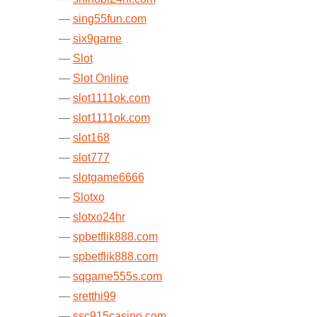
sing55fun.com
six9game
Slot
Slot Online
slot1111ok.com
slot1111ok.com
slot168
slot777
slotgame6666
Slotxo
slotxo24hr
spbetflik888.com
spbetflik888.com
sqgame555s.com
sretthi99
ssc915casino.com