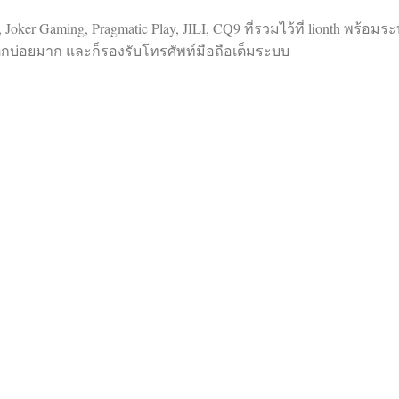
er Gaming, Pragmatic Play, JILI, CQ9 ที่รวมไว้ที่ lionth พร้อมร
แตกบ่อยมาก และก็รองรับโทรศัพท์มือถือเต็มระบบ