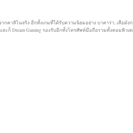
คาสิโนจริง อีกทั้งเกมที่ได้รับความนิยมอย่าง บาคาร่า, เสือมังกร
 และก็ Dream Gaming รองรับอีกทั้งโทรศัพท์มือถือรวมทั้งคอมพิวเต