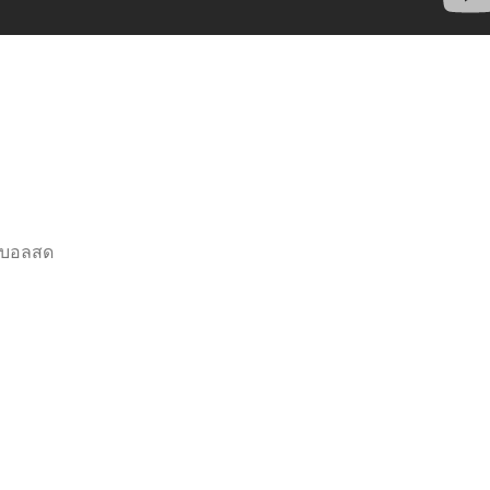
ป บอลสด