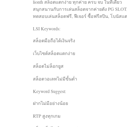
lionth สล็อตแตกง่าย ทุกค่าย ครบ จบ ในที่เดียว
สนุกสนานกับการเล่นสล็อตจากค่ายดัง PG SLOT, Jok
ทดสอบเล่นสล็อตฟรี, ฟีเจอร์ ซื้อฟรีสปิน, โบนัส
LSI Keywords:
สล็อตมือถือได้เงินจริง
เว็บไซต์สล็อตแตกง่าย
สล็อตไม่ล็อกยูส
สล็อตวอเลทไม่มีขั้นต่ำ
Keyword Suggest:
ฝากไม่มีอย่างน้อย
RTP สูงทุกเกม