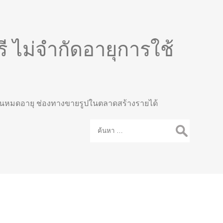
 ไม่จำกัดอายุการใช้
มีวันหมดอายุ ช่องทางขายรูปในตลาดสร้างรายได้
ค้นหา
สำหรับ: