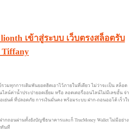
 lionth เข้าสู่ระบบ เว็บตรงสล็อตรับ
 Tiffany
รวมทุกการเดิมพันยอดฮิตเอาไว้ภายในที่เดียว ไม่ว่าจะเป็น สล็อต
น์ค่าน้ำประปายอดเยี่ยม หรือ ลอตเตอรี่ออนไลน์ไม่มีเลขอั้น จ่
เย่นต์ ที่ปลอดภัย การเงินมั่นคง พร้อมระบบ ฝาก-ถอนออโต้ เร็วใ
ากถอนผ่านทั้งยังบัญชีธนาคารและก็ TrueMoney Wallet ไม่มีอย่าง
ยทันที