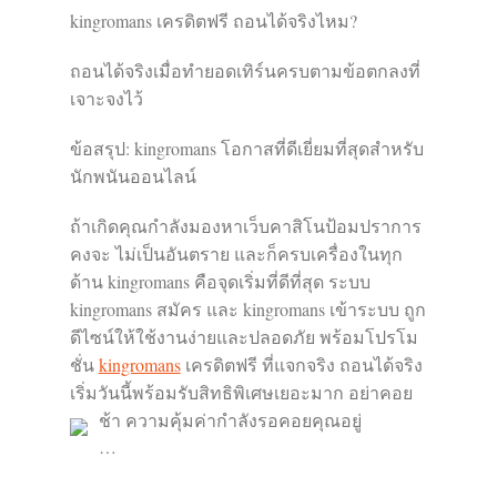
kingromans เครดิตฟรี ถอนได้จริงไหม?
ถอนได้จริงเมื่อทำยอดเทิร์นครบตามข้อตกลงที่
เจาะจงไว้
ข้อสรุป: kingromans โอกาสที่ดีเยี่ยมที่สุดสำหรับ
นักพนันออนไลน์
ถ้าเกิดคุณกำลังมองหาเว็บคาสิโนป้อมปราการ
คงจะ ไม่เป็นอันตราย และก็ครบเครื่องในทุก
ด้าน kingromans คือจุดเริ่มที่ดีที่สุด ระบบ
kingromans สมัคร และ kingromans เข้าระบบ ถูก
ดีไซน์ให้ใช้งานง่ายและปลอดภัย พร้อมโปรโม
ชั่น
kingromans
เครดิตฟรี ที่แจกจริง ถอนได้จริง
เริ่มวันนี้พร้อมรับสิทธิพิเศษเยอะมาก อย่าคอย
ช้า ความคุ้มค่ากำลังรอคอยคุณอยู่
…