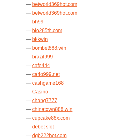
betworld369hot.com
betworld369hot.com
bh99
bio285th.com
bkkwin
bombet888.win
brazil999
cafe444
carlo999.net
cashgame168
Casino
chang7777
chinatown888.win
cupcake88x.com
debet slot
dgb222hot.com