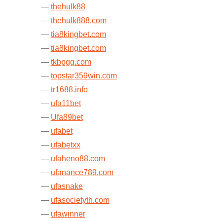
thehulk88
thehulk888.com
tia8kingbet.com
tia8kingbet.com
tkbpgg.com
topstar359win.com
tr1688.info
ufa11bet
Ufa89bet
ufabet
ufabetxx
ufaheno88.com
ufanance789.com
ufasnake
ufasocietyth.com
ufawinner