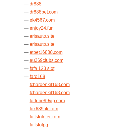
dr888
dr888bet.com
ek4567.com
enjoy24.fun
erisauto.site
erisauto.site
etbet16888.com
eu369clubs.com
fafa 123 slot
faro168
fcharoenkit168.com
fcharoenkit168.com
fortune99vip.com
fox689ok.com
fullsloteiei.com
fullslotpg