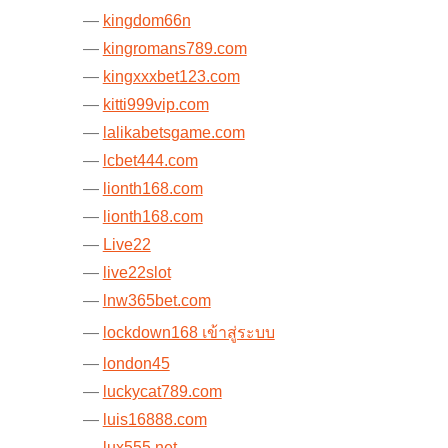
kingdom66n
kingromans789.com
kingxxxbet123.com
kitti999vip.com
lalikabetsgame.com
lcbet444.com
lionth168.com
lionth168.com
Live22
live22slot
lnw365bet.com
lockdown168 เข้าสู่ระบบ
london45
luckycat789.com
luis16888.com
lux555.net