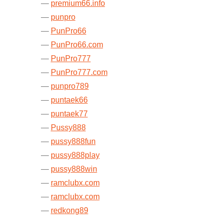
premium66.info
punpro
PunPro66
PunPro66.com
PunPro777
PunPro777.com
punpro789
puntaek66
puntaek77
Pussy888
pussy888fun
pussy888play
pussy888win
ramclubx.com
ramclubx.com
redkong89