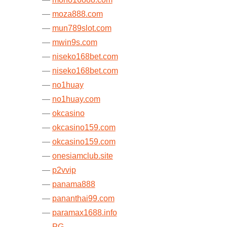
moza888.com
mun789slot.com
mwin9s.com
niseko168bet.com
niseko168bet.com
no1huay
no1huay.com
okcasino
okcasino159.com
okcasino159.com
onesiamclub.site
p2vvip
panama888
pananthai99.com
paramax1688.info
PG