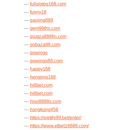
fullslotpg168.com
funny18
gaojing888
gem99ths.com
goatza888fin.com
gobaza88.com
gowingo
gowingo88.com
happy168
hengjing168
hi6bet.com
hi6bet.com
hiso8888s.com
hongkong456
https://sretthi99.bet/enter/
https://www.etbet16888.com/