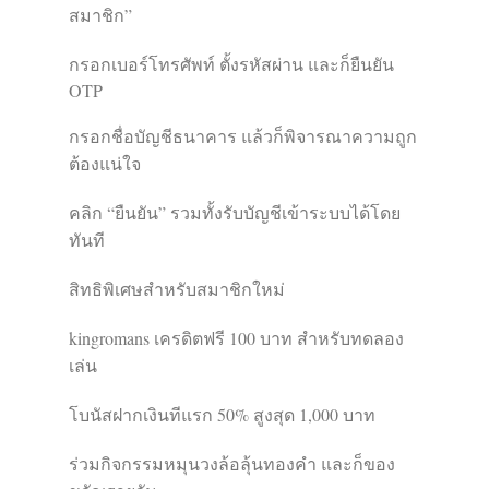
สมาชิก”
กรอกเบอร์โทรศัพท์ ตั้งรหัสผ่าน และก็ยืนยัน
OTP
กรอกชื่อบัญชีธนาคาร แล้วก็พิจารณาความถูก
ต้องแน่ใจ
คลิก “ยืนยัน” รวมทั้งรับบัญชีเข้าระบบได้โดย
ทันที
สิทธิพิเศษสำหรับสมาชิกใหม่
kingromans เครดิตฟรี 100 บาท สำหรับทดลอง
เล่น
โบนัสฝากเงินทีแรก 50% สูงสุด 1,000 บาท
ร่วมกิจกรรมหมุนวงล้อลุ้นทองคำ และก็ของ