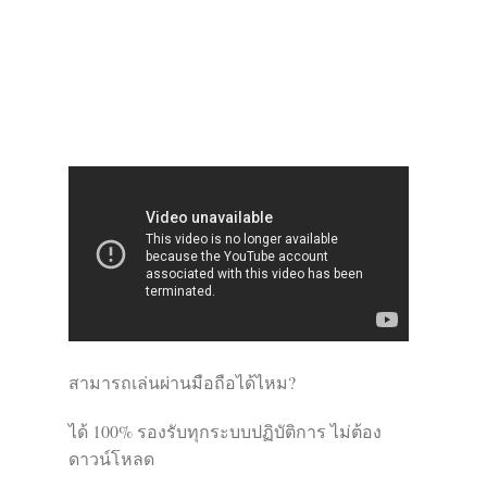
สามารถเล่นผ่านมือถือได้ไหม?
ได้ 100% รองรับทุกระบบปฏิบัติการ ไม่ต้อง
ดาวน์โหลด