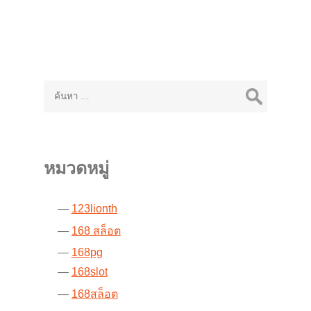
ค้นหา
สำหรับ:
หมวดหมู่
123lionth
168 สล็อต
168pg
168slot
168สล็อต