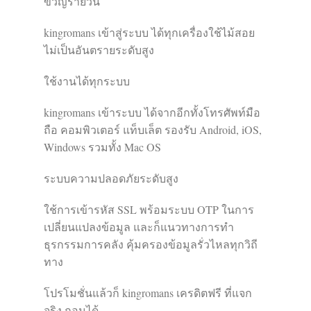
ขวัญรายวัน
kingromans เข้าสู่ระบบ ได้ทุกเครื่องใช้ไม้สอย
ไม่เป็นอันตรายระดับสูง
ใช้งานได้ทุกระบบ
kingromans เข้าระบบ ได้จากอีกทั้งโทรศัพท์มือ
ถือ คอมพิวเตอร์ แท็บเล็ต รองรับ Android, iOS,
Windows รวมทั้ง Mac OS
ระบบความปลอดภัยระดับสูง
ใช้การเข้ารหัส SSL พร้อมระบบ OTP ในการ
เปลี่ยนแปลงข้อมูล และก็แนวทางการทำ
ธุรกรรมการคลัง คุ้มครองข้อมูลรั่วไหลทุกวิถี
ทาง
โปรโมชั่นแล้วก็ kingromans เครดิตฟรี ที่แจก
จริง ถอนได้