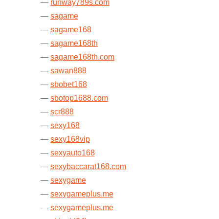
runway789s.com
sagame
sagame168
sagame168th
sagame168th.com
sawan888
sbobet168
sbotop1688.com
scr888
sexy168
sexy168vip
sexyauto168
sexybaccarat168.com
sexygame
sexygameplus.me
sexygameplus.me