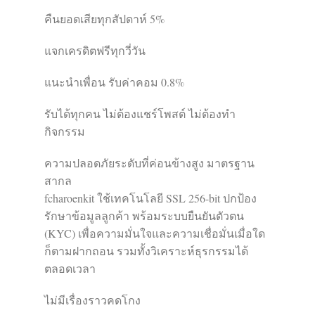
คืนยอดเสียทุกสัปดาห์ 5%
แจกเครดิตฟรีทุกวี่วัน
แนะนำเพื่อน รับค่าคอม 0.8%
รับได้ทุกคน ไม่ต้องแชร์โพสต์ ไม่ต้องทำ
กิจกรรม
ความปลอดภัยระดับที่ค่อนข้างสูง มาตรฐาน
สากล
fcharoenkit ใช้เทคโนโลยี SSL 256-bit ปกป้อง
รักษาข้อมูลลูกค้า พร้อมระบบยืนยันตัวตน
(KYC) เพื่อความมั่นใจและความเชื่อมั่นเมื่อใด
ก็ตามฝากถอน รวมทั้งวิเคราะห์ธุรกรรมได้
ตลอดเวลา
ไม่มีเรื่องราวคดโกง