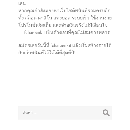
เล่น
หากคุณกำลังมองหาเว็บไซต์พนันที่รวมครบอีก
ทั้ง สล็อต คาสิโน แทงบอล ระบบเร็ว ใช้งานง่าย
โปรโมชั่นจัดเต็ม และจ่ายเงินจริงไม่มีเงื่อนไข
— fcharoenkit เป็นคำตอบที่คุณไม่สมควรพลาด
สมัครเลยวันนี้ที่ fcharoenkit แล้วเริ่มสร้างรายได้
กับเว็บพนันที่ไว้ใจได้ที่สุดที่ปี!
…
ค้นหา
สำหรับ: