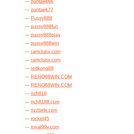
puntaek66
puntaek77
Pussy888
pussy888fun
pussy888play
pussy888win
ramclubx.com
ramclubx.com
redkong89
RENO88WIN.COM
RENO88WIN.COM
rich818
rich8188.com
rizzbetx.com
rocket45
royal99y.com