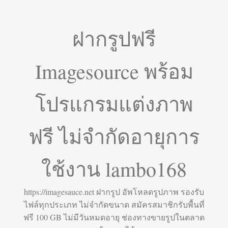
ฝากรูปฟรี
Imagesource พร้อม
โปรแกรมแต่งภาพ
ฟรี ไม่จำกัดอายุการ
ใช้งาน lambo168
https://imagesauce.net ฝากรูป อัพโหลดรูปภาพ รองรับ
ไฟล์ทุกประเภท ไม่จำกัดขนาด สมัครสมาชิกรับพื้นที่
ฟรี 100 GB ไม่มีวันหมดอายุ ช่องทางขายรูปในตลาด