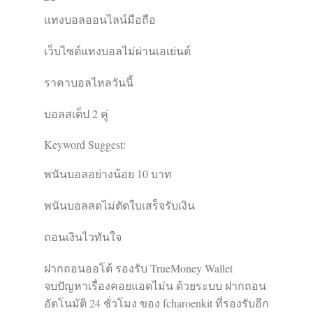
แทงบอลออนไลน์มือถือ
เว็บไซต์แทงบอลไม่ผ่านเอเย่นต์
ราคาบอลไหลวันนี้
บอลสเต็ป 2 คู่
Keyword Suggest:
พนันบอลอย่างน้อย 10 บาท
พนันบอลสดไม่ตัดใบเสร็จรับเงิน
ถอนเงินไวทันใจ
ฝากถอนออโต้ รองรับ TrueMoney Wallet
จบปัญหาเรื่องคอยแอดไม่น ด้วยระบบ ฝากถอน
อัตโนมัติ 24 ชั่วโมง ของ fcharoenkit ที่รองรับอีก