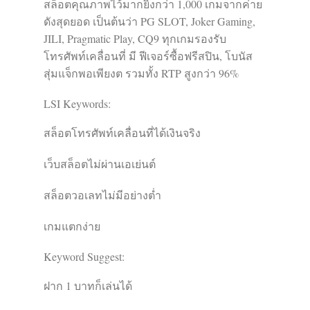
สล็อตคุณภาพไว้มากยิ่งกว่า 1,000 เกมจากค่าย
ดังสุดยอด เป็นต้นว่า PG SLOT, Joker Gaming,
JILI, Pragmatic Play, CQ9 ทุกเกมรองรับ
โทรศัพท์เคลื่อนที่ มี ฟีเจอร์ซื้อฟรีสปิน, โบนัส
สุ่มแจ็กพอเพียงต รวมทั้ง RTP สูงกว่า 96%
LSI Keywords:
สล็อตโทรศัพท์เคลื่อนที่ได้เงินจริง
เว็บสล็อตไม่ผ่านเอเย่นต์
สล็อตวอเลทไม่มีอย่างต่ำ
เกมแตกง่าย
Keyword Suggest:
ฝาก 1 บาทก็เล่นได้