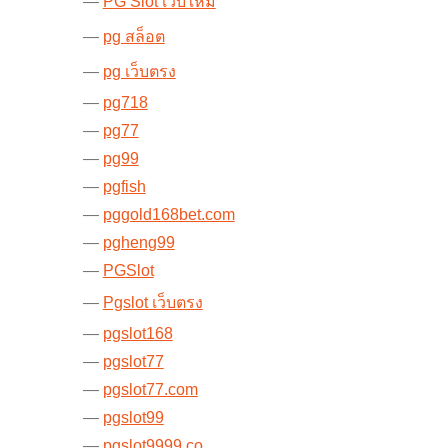
PG Slot เว็บใหม่
pg สล็อต
pg เว็บตรง
pg718
pg77
pg99
pgfish
pggold168bet.com
pgheng99
PGSlot
Pgslot เว็บตรง
pgslot168
pgslot77
pgslot77.com
pgslot99
pgslot9999.co