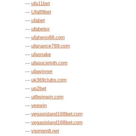
ufa11bet
Ufa89bet
ufabet
ufabetxx
ufaheno88.com
ufanance789.com
ufasnake
ufasocietyth.com
ufawinner
uk369clubs.com
up2bet
ut9winwin.com
veewin
vegasisland168bet.com
vegasisland168bet.com
vipmgm8.net