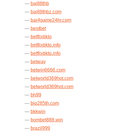
baj88thb
baj88thbz.com
bar4game24hr.com
bestbet
betflixtikto
betflixtikto.info
betflixtikto.info
betway
betwin6666.com
betworld369hot.com
betworld369hot.com
bh99
bio285th.com
bkkwin
bombet888.win
brazil999