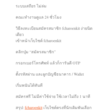
ระบบเสถียร ไม่ล่ม
คณะทำงานดูแล 24 ชั่วโมง
วิธีลงทะเบียนสมัครสมาชิก fcharoenkit ง่ายนิด
เดียว
เข้าหน้าเว็บไซต์ fcharoenkit
คลิกปุ่ม “สมัครสมาชิก”
กรอกเบอร์โทรศัพท์ แล้วก็การันตี OTP
ตั้งรหัสผ่าน และผูกบัญชีธนาคาร / Wallet
เริ่มพนันได้ทันที
สมัครฟรี ไม่มีค่าใช้จ่าย ใช้เวลาไม่ถึง 1 นาที
สรุป:
fcharoenkit
เว็บไซต์ตรงที่นักเดิมพันเลือก