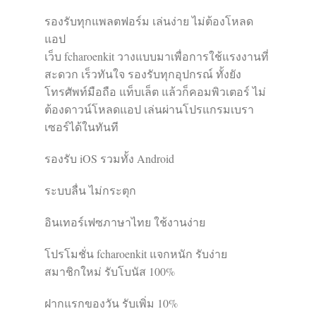
รองรับทุกแพลตฟอร์ม เล่นง่าย ไม่ต้องโหลด
แอป
เว็บ fcharoenkit วางแบบมาเพื่อการใช้แรงงานที่
สะดวก เร็วทันใจ รองรับทุกอุปกรณ์ ทั้งยัง
โทรศัพท์มือถือ แท็บเล็ต แล้วก็คอมพิวเตอร์ ไม่
ต้องดาวน์โหลดแอป เล่นผ่านโปรแกรมเบรา
เซอร์ได้ในทันที
รองรับ iOS รวมทั้ง Android
ระบบลื่น ไม่กระตุก
อินเทอร์เฟซภาษาไทย ใช้งานง่าย
โปรโมชั่น fcharoenkit แจกหนัก รับง่าย
สมาชิกใหม่ รับโบนัส 100%
ฝากแรกของวัน รับเพิ่ม 10%