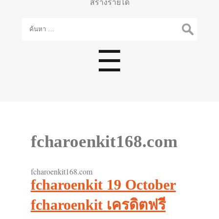
สร้างรายได้
ค้นหา
สำหรับ:
Menu
☰
fcharoenkit168.com
fcharoenkit168.com
fcharoenkit 19 October
fcharoenkit เครดิตฟรี