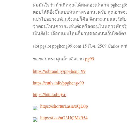
ผมมั่นใจว่า ถ้าเกิดคุณได้ทดลองเล่นเกม pgheng9
ตอบให้ดียิ่งขึ้นแบบทันตาหรอกนะครับ คุณอาจจะพบ
แปรไปอย่างแจ่มแจ้งเลยก็คือ จังหวะเกมและนิสัยก
ว่าตอนไหนควรจะเล่นต่อหรือตอนไหนควรพักจริงๆเห
เป็นยังไง เลือกแบบไหนก็มาทดลองบนเว็บไซต์ตรงที่
slot pgslot ppgheng99.com 15 มี.ค. 2569 Carlos 
ขอขอบพระคุณอ้างอิงจาก
pg99
https://rebrand.ly/ppgheng-99
https://cutly.info/ppgheng-99
https://bitt.to/blrjvo
https://shorturl.asia/oQL0p
https://t.co/nO3UQMk954