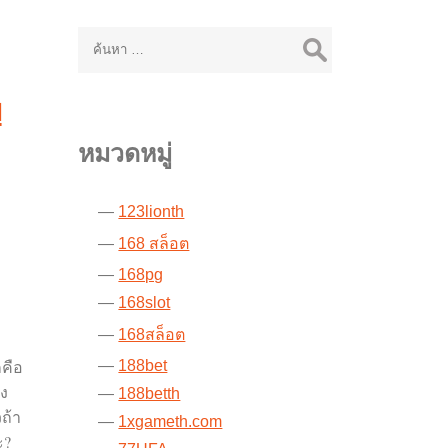
ค้นหา
สำหรับ:
บ
หมวดหมู่
123lionth
168 สล็อต
168pg
168slot
168สล็อต
คือ
188bet
่ง
188betth
วถ้า
1xgameth.com
ะ?