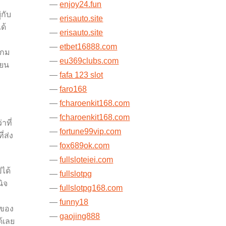
enjoy24.fun
กับ
erisauto.site
ด้
erisauto.site
etbet16888.com
เกม
eu369clubs.com
่ยน
fafa 123 slot
faro168
fcharoenkit168.com
fcharoenkit168.com
าที่
fortune99vip.com
่ส่ง
fox689ok.com
fullsloteiei.com
ได้
fullslotpg
ิจ
fullslotpg168.com
funny18
์ของ
gaojing888
้เลย