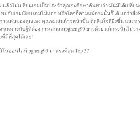
9 แล้วไม่เปลี่ยนเกมเป็นประจำคุณจะศึกษาค้นพบว่า มันมิได้เปลี่ย
กับเกมเงียบ เกมไม่แตก หรือใดๆก็ตามแม้กระนั้นก็ได้ แต่ว่าสิ่งที
ารเล่นของคุณเอง คุณจะเล่นก้าวหน้าขึ้น ตัดสินใจดียิ่งขึ้น และท
มาะกับผู้ที่ต้องการเล่นเกมpgheng99 ยาวด้วย แม้กระนั้นไม่ว่า
ดีที่สุดได้เลย!
คาสิโนออนไลน์ pgheng99 มาแรงที่สุด Top 37