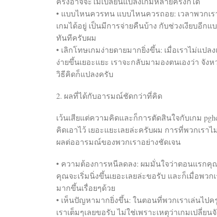
ครั้งอาจจะไม่เปลี่ยนแปลงเกมหลายครั้งก็ได้
• แบบไหนควรทน แบบไหนควรถอย: เวลาพวกเราพบช
เกมได้อยู่ เป็นมีการจ่ายคืนบ้าง กับช่วงเงียบอีก
ทันทีครับผม
• เลิกโทษเกมง่ายดายมากยิ่งขึ้น: เมื่อเราไม่แป
ง่ายขึ้นเยอะแยะ เราจะกลับมามองตนเองว่า จัง
วิธีคิดก็แปลงครับ
2. ผลที่ได้กับอารมณ์ชัดกว่าที่คิด
เว้นเสียแต่ความคิดและก็การตัดสินใจกับเกม pghen
คิดเอาไว้ เยอะแยะเลยล่ะครับผม การที่พวกเราไ
ผลต่ออารมณ์ของพวกเราอย่างชัดเจน
• ความต้องการหนีลดลง: ผมมั่นใจว่าตอนแรกคุณจ
คุณจะเริ่มนิ่งขึ้นเยอะเลยล่ะขอรับ และก็เมื่อพ
มากขึ้นเรื่อยๆด้วย
• เห็นปัญหามากยิ่งขึ้น: ในตอนที่พวกเราเล่นไปครู
เราเต็มๆเลยขอรับ ไม่ใช่เพราะเหตุว่าเกมเปลี่ยน