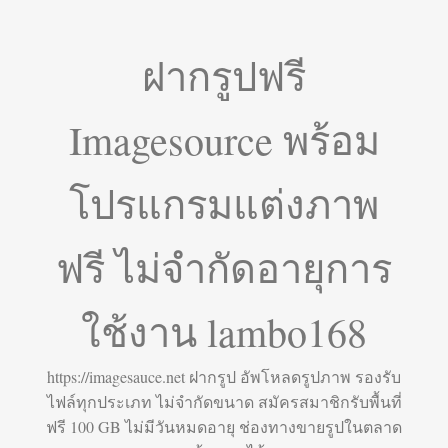
ฝากรูปฟรี
Imagesource พร้อม
โปรแกรมแต่งภาพ
ฟรี ไม่จำกัดอายุการ
ใช้งาน lambo168
https://imagesauce.net ฝากรูป อัพโหลดรูปภาพ รองรับ
ไฟล์ทุกประเภท ไม่จำกัดขนาด สมัครสมาชิกรับพื้นที่
ฟรี 100 GB ไม่มีวันหมดอายุ ช่องทางขายรูปในตลาด