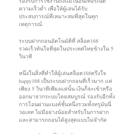
รองรับการใช้งานถึงแม้ในอินเทอร์เน็ต
ความเร็วต่ำ เพื่อให้ผู้เล่นได้รับ
ประสบการณ์ที่เหมาะสมที่สุดในทุก
เหตุการณ์
ระบบฝากถอนอัตโนมัติที่ สล็อต168
รวดเร็วทันใจที่สุดในประเทศไทยข้างใน 5
วินาที
หนึ่งในสิ่งที่ทำให้ผู้เล่นสล็อต168ตรึงใจ
happy168 เป็นระบบฝากถอนที่เร็วมาก แค่
เพียง 5 วินาทีเพียงแค่นั้น เงินก็จะเข้าหรือ
ออกมาจากระบบโดยสมบูรณ์ รองรับอีกทั้ง
การโอนผ่านแบงค์ชั้นหนึ่งรวมทั้งทรูมันนี่
วอเลท ไม่มีอย่างน้อยสำหรับในการฝาก
และสามารถถอนได้สูงสุดแบบไม่จำกัด