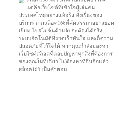
แต่คือเว็บไซต์ที่เข้าใจผู้เล่นคน
ประเทศไทยอย่างแท้จริง ทั้งเรื่องของ
บริการ เกมสล็อต168ที่คัดสรรมาอย่างยอด
เยี่ยม โปรโมชั่นด้ามจับจะต้องได้จริง
ระบบอัตโนมัติที่รวดเร็วทันใจ และก็ความ
ปลอดภัยที่ไว้ใจได้ หากคุณกำลังมองหา
เว็บไซต์สล็อตที่ตอบปัญหาทุกสิ่งที่ต้องการ
ของคุณในที่เดียว ไม่ต้องหาที่อื่นอีกแล้ว
สล็อต168 เป็นคำตอบ