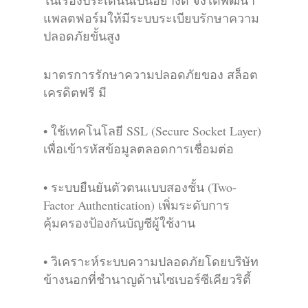
ในเรื่องประเด็นนี้เป็นอย่างดี จึงได้พัฒนา
แพลตฟอร์มให้มีระบบระเบียบรักษาความ
ปลอดภัยขั้นสูง
มาตรการรักษาความปลอดภัยของ สล็อต
เครดิตฟรี มี
• ใช้เทคโนโลยี SSL (Secure Socket Layer)
เพื่อเข้ารหัสข้อมูลตลอดการเชื่อมต่อ
• ระบบยืนยันตัวตนแบบสองชั้น (Two-
Factor Authentication) เพิ่มระดับการ
คุ้มครองป้องกันบัญชีผู้ใช้งาน
• วิเคราะห์ระบบความปลอดภัยโดยบริษัท
ข้างนอกที่ชำนาญด้านไซเบอร์ซีเคียวริตี้