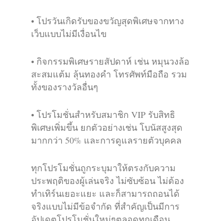
• โปรวันเกิดรับของขวัญสุดพิเศษจากทาง
เว็บแบบไม่มีเงื่อนไข
• กิจกรรมพิเศษรายสัปดาห์ เช่น หมุนวงล้อ
สะสมแต้ม ลุ้นทองคำ โทรศัพท์มือถือ รวม
ทั้งของรางวัลอื่นๆ
• โปรโมชั่นสำหรับสมาชิก VIP รับสิทธิ
พิเศษเพิ่มขึ้น ยกตัวอย่างเช่น โบนัสสูงสุด
มากกว่า 50% และการดูแลรายตัวบุคคล
ทุกโปรโมชั่นถูกระบุมาให้ตรงกับความ
ประพฤติของผู้เล่นจริง ไม่ซับซ้อน ไม่ต้อง
ทำเทิร์นเยอะแยะ และก็สามารถถอนได้
จริงแบบไม่มีข้อจำกัด ที่สำคัญเป็นมีการ
อัปเดตโปรโมชั่นใหม่ๆตลอดทุกเดือน