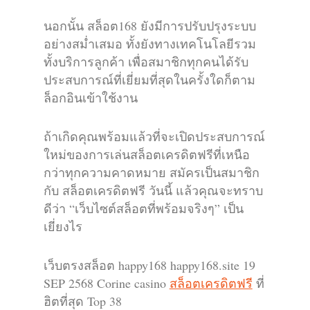
นอกนั้น สล็อต168 ยังมีการปรับปรุงระบบ
อย่างสม่ำเสมอ ทั้งยังทางเทคโนโลยีรวม
ทั้งบริการลูกค้า เพื่อสมาชิกทุกคนได้รับ
ประสบการณ์ที่เยี่ยมที่สุดในครั้งใดก็ตาม
ล็อกอินเข้าใช้งาน
ถ้าเกิดคุณพร้อมแล้วที่จะเปิดประสบการณ์
ใหม่ของการเล่นสล็อตเครดิตฟรีที่เหนือ
กว่าทุกความคาดหมาย สมัครเป็นสมาชิก
กับ สล็อตเครดิตฟรี วันนี้ แล้วคุณจะทราบ
ดีว่า “เว็บไซต์สล็อตที่พร้อมจริงๆ” เป็น
เยี่ยงไร
เว็บตรงสล็อต happy168 happy168.site 19
SEP 2568 Corine casino
สล็อตเครดิตฟรี
ที่
ฮิตที่สุด Top 38