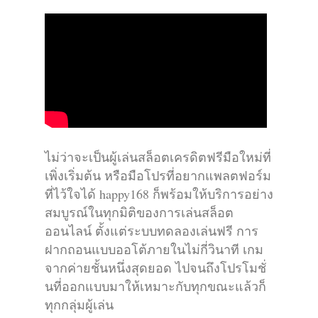
ไม่ว่าจะเป็นผู้เล่นสล็อตเครดิตฟรีมือใหม่ที่
เพิ่งเริ่มต้น หรือมือโปรที่อยากแพลตฟอร์ม
ที่ไว้ใจได้ happy168 ก็พร้อมให้บริการอย่าง
สมบูรณ์ในทุกมิติของการเล่นสล็อต
ออนไลน์ ตั้งแต่ระบบทดลองเล่นฟรี การ
ฝากถอนแบบออโต้ภายในไม่กี่วินาที เกม
จากค่ายชั้นหนึ่งสุดยอด ไปจนถึงโปรโมชั่
นที่ออกแบบมาให้เหมาะกับทุกขณะแล้วก็
ทุกกลุ่มผู้เล่น