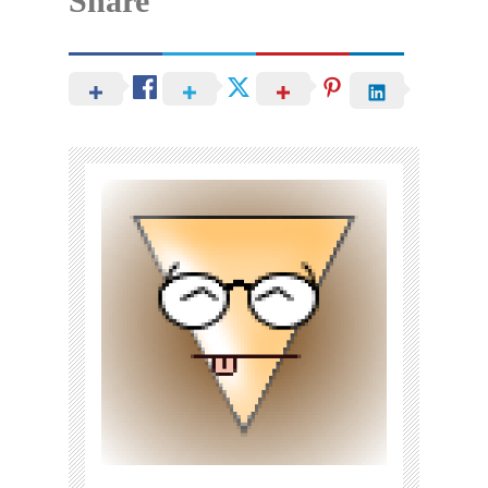
Share