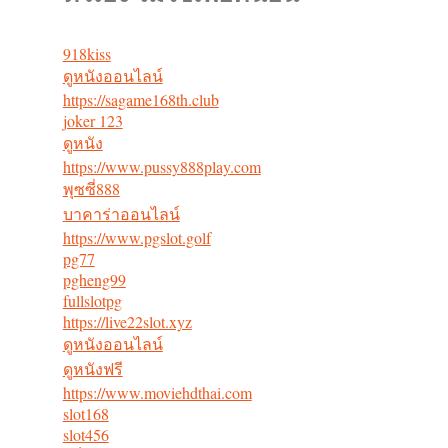
918kiss
ดูหนังออนไลน์
https://sagame168th.club
joker 123
ดูหนัง
https://www.pussy888play.com
พุซซี่888
บาคาร่าออนไลน์
https://www.pgslot.golf
pg77
pgheng99
fullslotpg
https://live22slot.xyz
ดูหนังออนไลน์
ดูหนังฟรี
https://www.moviehdthai.com
slot168
slot456