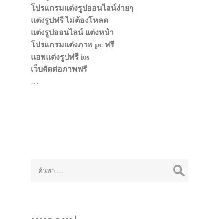
โปรแกรมแต่งรูปออนไลน์ง่ายๆ
แต่งรูปฟรี ไม่ต้องโหลด
แต่งรูปออนไลน์ แต่งหน้า
โปรแกรมแต่งภาพ pc ฟรี
แอพแต่งรูปฟรี ios
เว็บตัดต่อภาพฟรี
…
ค้นหา
สำหรับ: