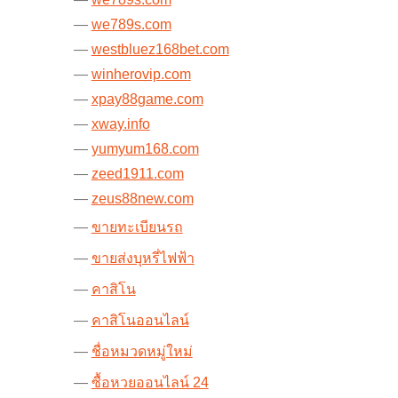
we789s.com
westbluez168bet.com
winherovip.com
xpay88game.com
xway.info
yumyum168.com
zeed1911.com
zeus88new.com
ขายทะเบียนรถ
ขายส่งบุหรี่ไฟฟ้า
คาสิโน
คาสิโนออนไลน์
ชื่อหมวดหมู่ใหม่
ซื้อหวยออนไลน์ 24