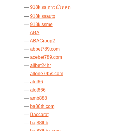
918kiss ดาวน์โหลด
918kissauto
918kissme
ABA
ABAGroup2
abbet789.com
acebet789.com
allbet24hr
allone745s.com
alot66
alot666
amb888
ba88th.com
Baccarat
baj88thb
baj88thbz.com