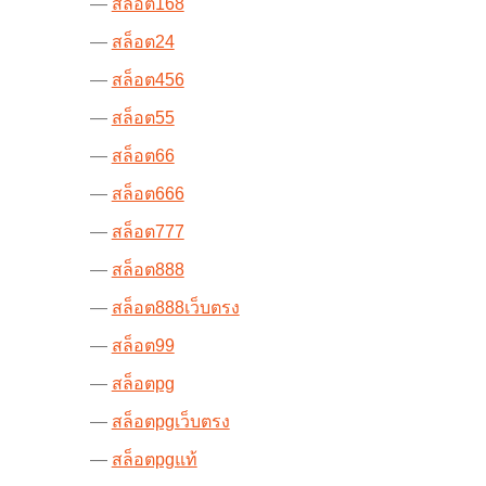
สล็อต168
สล็อต24
สล็อต456
สล็อต55
สล็อต66
สล็อต666
สล็อต777
สล็อต888
สล็อต888เว็บตรง
สล็อต99
สล็อตpg
สล็อตpgเว็บตรง
สล็อตpgแท้