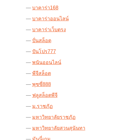
บาคาร่า168
บาคาร่าออนไลน์
บาคาร่าเว็บตรง
ปั่นสล็อต
ปันโปร777
พนันออนไลน์
พีจีสล็อต
พุซซี่888
ฟลูสล็อตพีจี
ม.ราชภัฏ
มหาวิทยาลัยราชภัฏ
มหาวิทยาลัยสวนสุนันทา
มันนี่เกม