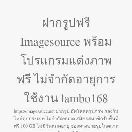
ฝากรูปฟรี
Imagesource พร้อม
โปรแกรมแต่งภาพ
ฟรี ไม่จำกัดอายุการ
ใช้งาน lambo168
https://imagesauce.net ฝากรูป อัพโหลดรูปภาพ รองรับ
ไฟล์ทุกประเภท ไม่จำกัดขนาด สมัครสมาชิกรับพื้นที่
ฟรี 100 GB ไม่มีวันหมดอายุ ช่องทางขายรูปในตลาด