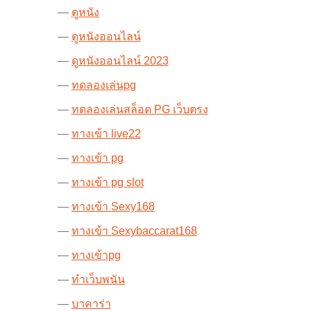
ดูหนัง
ดูหนังออนไลน์
ดูหนังออนไลน์ 2023
ทดลองเล่นpg
ทดลองเล่นสล็อต PG เว็บตรง
ทางเข้า live22
ทางเข้า pg
ทางเข้า pg slot
ทางเข้า Sexy168
ทางเข้า Sexybaccarat168
ทางเข้าpg
ทำเว็บพนัน
บาคาร่า