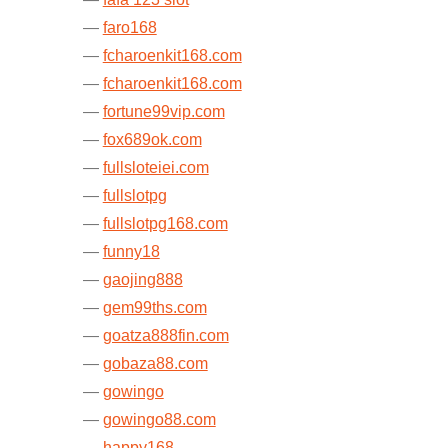
faro168
fcharoenkit168.com
fcharoenkit168.com
fortune99vip.com
fox689ok.com
fullsloteiei.com
fullslotpg
fullslotpg168.com
funny18
gaojing888
gem99ths.com
goatza888fin.com
gobaza88.com
gowingo
gowingo88.com
happy168