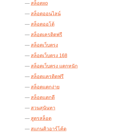
สล็อตxo
สล็อตออนไลน์
สล็อตออโต้
สล็อตเครดิตฟรี
สล็อตเว็บตรง
สล็อตเว็บตรง 168
สล็อตเว็บตรง แตกหนัก
สล็อตเเครดิตฟรี
สล็อตแตกง่าย
สล็อตแตกดี
สวนสุนันทา
สูตรสล็อต
สแกนคิวอาร์โค้ด