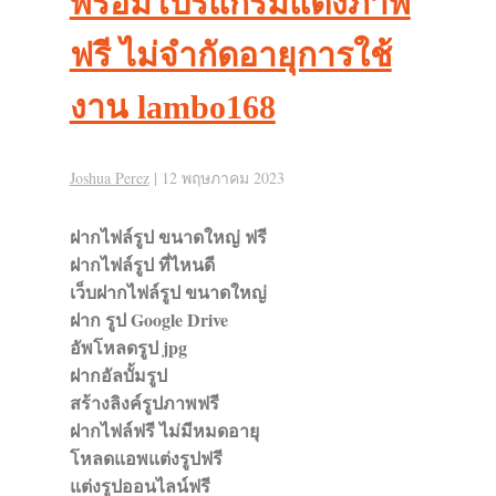
พร้อมโปรแกรมแต่งภาพ
ฟรี ไม่จำกัดอายุการใช้
งาน lambo168
Joshua Perez
|
12 พฤษภาคม 2023
ฝากไฟล์รูป ขนาดใหญ่ ฟรี
ฝากไฟล์รูป ที่ไหนดี
เว็บฝากไฟล์รูป ขนาดใหญ่
ฝาก รูป Google Drive
อัพโหลดรูป jpg
ฝากอัลบั้มรูป
สร้างลิงค์รูปภาพฟรี
ฝากไฟล์ฟรี ไม่มีหมดอายุ
โหลดแอพแต่งรูปฟรี
แต่งรูปออนไลน์ฟรี