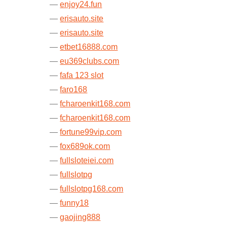
enjoy24.fun
erisauto.site
erisauto.site
etbet16888.com
eu369clubs.com
fafa 123 slot
faro168
fcharoenkit168.com
fcharoenkit168.com
fortune99vip.com
fox689ok.com
fullsloteiei.com
fullslotpg
fullslotpg168.com
funny18
gaojing888