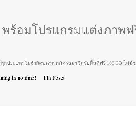
e พร้อมโปรแกรมแต่งภาพฟรี
ฟล์ทุกประเภท ไม่จำกัดขนาด สมัครสมาชิกรับพื้นที่ฟรี 100 GB ไม่
nning in no time!
Pin Posts