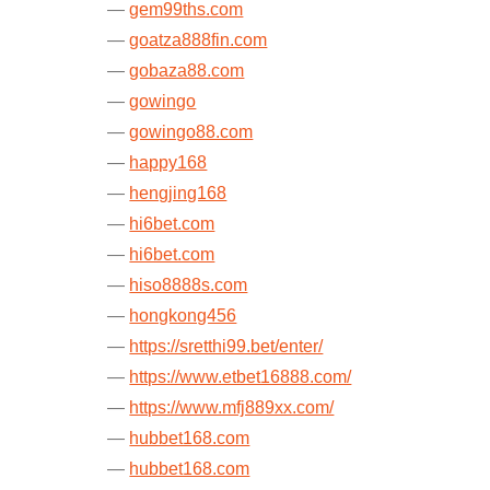
gem99ths.com
goatza888fin.com
gobaza88.com
gowingo
gowingo88.com
happy168
hengjing168
hi6bet.com
hi6bet.com
hiso8888s.com
hongkong456
https://sretthi99.bet/enter/
https://www.etbet16888.com/
https://www.mfj889xx.com/
hubbet168.com
hubbet168.com