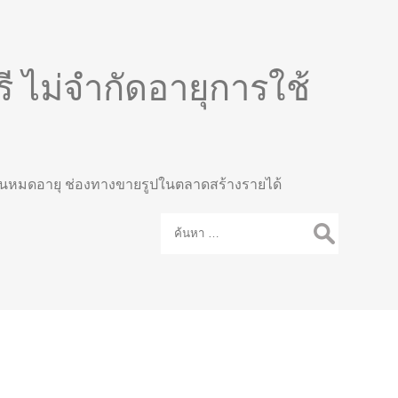
 ไม่จำกัดอายุการใช้
มีวันหมดอายุ ช่องทางขายรูปในตลาดสร้างรายได้
ค้นหา
สำหรับ: