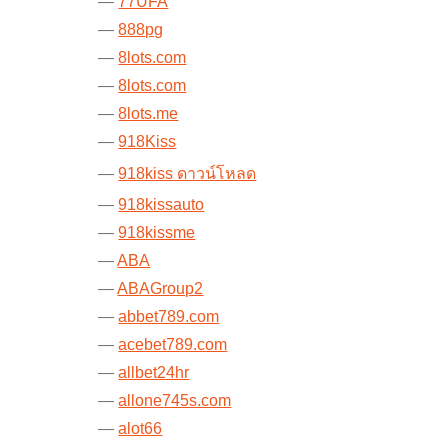
77UFA
888pg
8lots.com
8lots.com
8lots.me
918Kiss
918kiss ดาวน์โหลด
918kissauto
918kissme
ABA
ABAGroup2
abbet789.com
acebet789.com
allbet24hr
allone745s.com
alot66