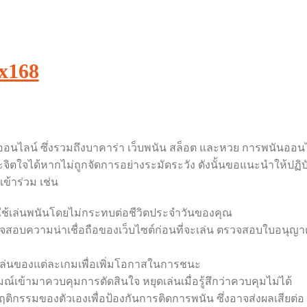
x168
อนไลน์ ซึ่งรวมถึงบาคาร่า เว็บพนัน สล็อต และหวย การพนันออน
ตใจได้หากไม่ถูกจัดการอย่างระมัดระวัง ดังนั้นขอแนะนำให้ปฏิบั
้าร่วม เช่น
ช้เล่นพนันโดยไม่กระทบต่อชีวิตประจำวันของคุณ
สอบความน่าเชื่อถือของเว็บไซต์ก่อนที่จะเล่น ตรวจสอบใบอนุญา
เล่นของแต่ละเกมเพื่อเพิ่มโอกาสในการชนะ
ณ์เข้ามาควบคุมการตัดสินใจ หยุดเล่นเมื่อรู้สึกว่าควบคุมไม่ได้
ติกรรมของตัวเองเพื่อป้องกันการติดการพนัน ซึ่งอาจส่งผลเสียต่อ