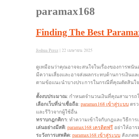
paramax168
Finding The Best Parama
Joshua Perez
|
22 เมษายน 2025
ดูเหมือนว่าคุณอาจจะสนใจในเรื่องของการพนันอ
มีความเสี่ยงและอาจส่งผลกระทบด้านการเงินและจิ
ตามข้อแนะนำบางประการในกรณีที่คุณตัดสินใจเข
ตั้งงบประมาณ
: กำหนดจำนวนเงินที่คุณสามารถใ
เลือกเว็บที่น่าเชื่อถือ
:
paramax168 เข้าสู่ระบบ
ตรวจ
และรีวิวจากผู้ใช้อื่น
ทราบกฎกติกา
: ทำความเข้าใจกับกฎและวิธีการ
เล่นอย่างมีสติ
:
paramax168 เครดิตฟรี
อย่าให้อารม
ระวังการเสพติด
:
paramax168 เข้าสู่ระบบ
สังเกตพฤ