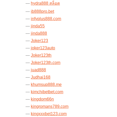
hydra888 สล็อต
ib888pro.bet
infyplus888.com
jinda55
jinda888
Joker123
joker123auto
Joker123th
Joker123th.com
juad888
Judhai168
khumsup888.me
kimchibetbet.com
kingdom66n
kingromans789.com
kingxxxbet123.com