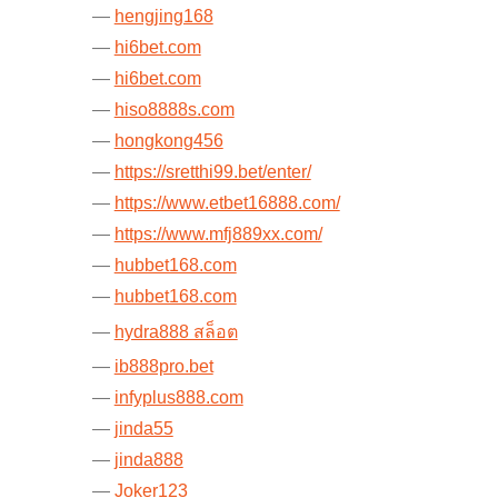
hengjing168
hi6bet.com
hi6bet.com
hiso8888s.com
hongkong456
https://sretthi99.bet/enter/
https://www.etbet16888.com/
https://www.mfj889xx.com/
hubbet168.com
hubbet168.com
hydra888 สล็อต
ib888pro.bet
infyplus888.com
jinda55
jinda888
Joker123