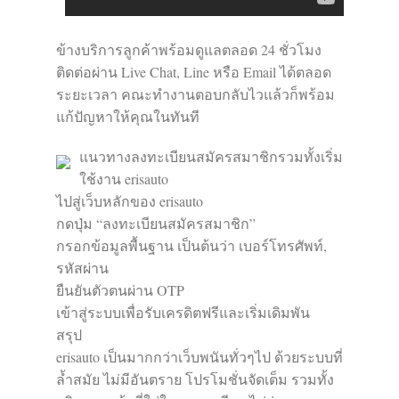
ข้างบริการลูกค้าพร้อมดูแลตลอด 24 ชั่วโมง
ติดต่อผ่าน Live Chat, Line หรือ Email ได้ตลอด
ระยะเวลา คณะทำงานตอบกลับไวแล้วก็พร้อม
แก้ปัญหาให้คุณในทันที
แนวทางลงทะเบียนสมัครสมาชิกรวมทั้งเริ่ม
ใช้งาน erisauto
ไปสู่เว็บหลักของ erisauto
กดปุ่ม “ลงทะเบียนสมัครสมาชิก”
กรอกข้อมูลพื้นฐาน เป็นต้นว่า เบอร์โทรศัพท์,
รหัสผ่าน
ยืนยันตัวตนผ่าน OTP
เข้าสู่ระบบเพื่อรับเครดิตฟรีและเริ่มเดิมพัน
สรุป
erisauto เป็นมากกว่าเว็บพนันทั่วๆไป ด้วยระบบที่
ล้ำสมัย ไม่มีอันตราย โปรโมชั่นจัดเต็ม รวมทั้ง