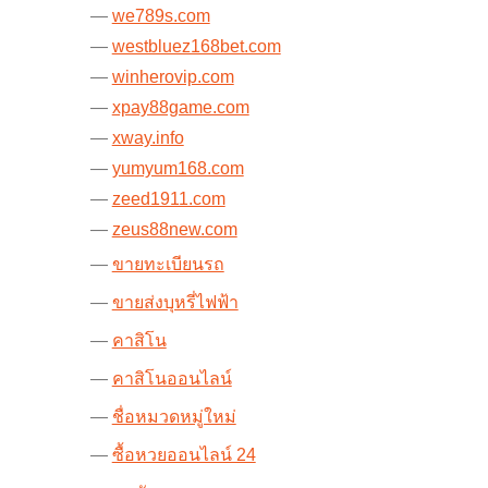
we789s.com
westbluez168bet.com
winherovip.com
xpay88game.com
xway.info
yumyum168.com
zeed1911.com
zeus88new.com
ขายทะเบียนรถ
ขายส่งบุหรี่ไฟฟ้า
คาสิโน
คาสิโนออนไลน์
ชื่อหมวดหมู่ใหม่
ซื้อหวยออนไลน์ 24