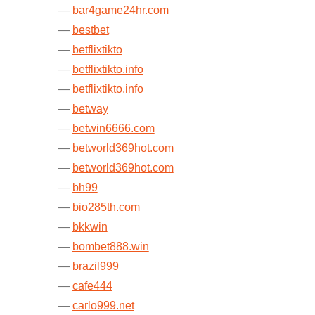
bar4game24hr.com
bestbet
betflixtikto
betflixtikto.info
betflixtikto.info
betway
betwin6666.com
betworld369hot.com
betworld369hot.com
bh99
bio285th.com
bkkwin
bombet888.win
brazil999
cafe444
carlo999.net