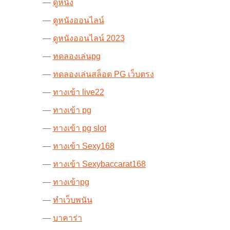
ดูหนัง
ดูหนังออนไลน์
ดูหนังออนไลน์ 2023
ทดลองเล่นpg
ทดลองเล่นสล็อต PG เว็บตรง
ทางเข้า live22
ทางเข้า pg
ทางเข้า pg slot
ทางเข้า Sexy168
ทางเข้า Sexybaccarat168
ทางเข้าpg
ทำเว็บพนัน
บาคาร่า