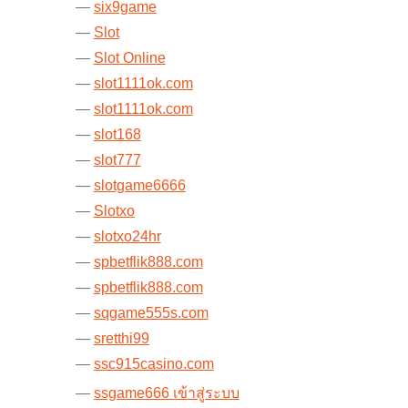
six9game
Slot
Slot Online
slot1111ok.com
slot1111ok.com
slot168
slot777
slotgame6666
Slotxo
slotxo24hr
spbetflik888.com
spbetflik888.com
sqgame555s.com
sretthi99
ssc915casino.com
ssgame666 เข้าสู่ระบบ