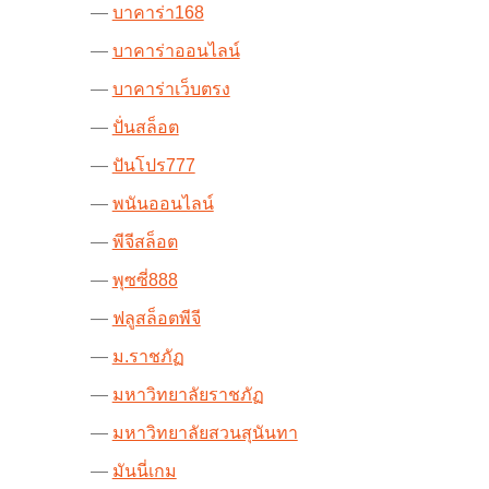
บาคาร่า168
บาคาร่าออนไลน์
บาคาร่าเว็บตรง
ปั่นสล็อต
ปันโปร777
พนันออนไลน์
พีจีสล็อต
พุซซี่888
ฟลูสล็อตพีจี
ม.ราชภัฏ
มหาวิทยาลัยราชภัฏ
มหาวิทยาลัยสวนสุนันทา
มันนี่เกม