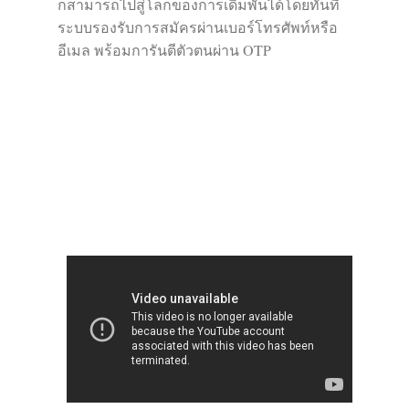
ก็สามารถไปสู่โลกของการเดิมพันได้โดยทันที
ระบบรองรับการสมัครผ่านเบอร์โทรศัพท์หรือ
อีเมล พร้อมการันตีตัวตนผ่าน OTP