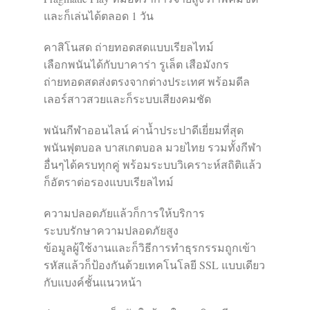
และก็เล่นได้ตลอด 1 วัน
คาสิโนสด ถ่ายทอดสดแบบเรียลไทม์
เลือกพนันได้กับบาคาร่า รูเล็ต เสือมังกร
ถ่ายทอดสดส่งตรงจากต่างประเทศ พร้อมดีล
เลอร์สาวสวยและก็ระบบเสียงคมชัด
พนันกีฬาออนไลน์ ค่าน้ำประปาดีเยี่ยมที่สุด
พนันฟุตบอล บาสเกตบอล มวยไทย รวมทั้งกีฬา
อื่นๆได้ครบทุกคู่ พร้อมระบบวิเคราะห์สถิติแล้ว
ก็อัตราต่อรองแบบเรียลไทม์
ความปลอดภัยแล้วก็การให้บริการ
ระบบรักษาความปลอดภัยสูง
ข้อมูลผู้ใช้งานและก็วิธีการทำธุรกรรมถูกเข้า
รหัสแล้วก็ป้องกันด้วยเทคโนโลยี SSL แบบเดียว
กับแบงค์ชั้นแนวหน้า