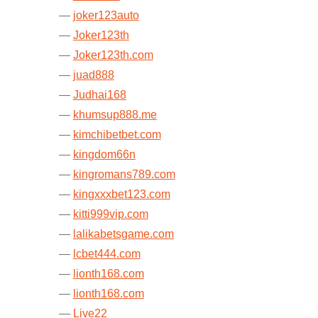
joker123auto
Joker123th
Joker123th.com
juad888
Judhai168
khumsup888.me
kimchibetbet.com
kingdom66n
kingromans789.com
kingxxxbet123.com
kitti999vip.com
lalikabetsgame.com
lcbet444.com
lionth168.com
lionth168.com
Live22