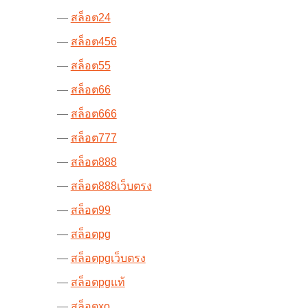
สล็อต24
สล็อต456
สล็อต55
สล็อต66
สล็อต666
สล็อต777
สล็อต888
สล็อต888เว็บตรง
สล็อต99
สล็อตpg
สล็อตpgเว็บตรง
สล็อตpgแท้
สล็อตxo