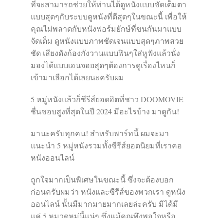
ที่จะสามารถช่วยให้ท่านได้ดูหนังแบบชัดเต็มตา
แบบสุดๆกับระบบดูหนังที่ดีสุดๆในขณะนี้ เพื่อให้
คุณไม่พลาดกับหนังฟอร์มยักษ์ที่ขนกันมาแบบ
จัดเต็ม ดูหนังแบบภาพชัดเจนแบบสุดๆภาพสวย
ชัด เสียงดังก้องกังวานแบบฟินๆใส่หูฟังแล้วนั่ง
มองได้แบบเอนจอยสุดๆต้องการดูเรื่องไหนก็
เข้ามาเลือกได้เลยนะครับผม
5 หมู่หนังแล้วก็ซีรีส์ยอดฮิตที่ชาว DOOMOVIE
ชื่นชอบสูงที่สุดในปี 2024 มีอะไรบ้าง มาดูกัน!
มานะครับทุกคน! สำหรับพาร์ทนี้ ผมจะมา
แนะนำ 5 หมู่หนังรวมทั้งซีรีส์ยอดนิยมที่เราคอ
หนังออนไลน์
ถูกใจมากเป็นพิเศษในขณะนี้ ซึ่งจะต้องบอก
ก่อนครับผมว่า หนังและซีรีส์ของพวกเรา ดูหนัง
ออนไลน์ นั้นมีมากมายมากเลยล่ะครับ มิได้มี
แค่ 5 หมวดหมู่นี้แน่ๆ ซึ่งแม้คุณพึงพอใจหรือ