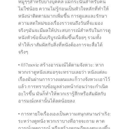
หมูๆๆสำหรับบางบุคคล แม้กระนั้นสำหรับคน
ไม่ใช่น้อย ความไม่รู้ก่อนเป็นหัวใจหลักที่ทำให้
หนังน่าติดตามมากเพิ่มขึ้น การดูแลและรักษา
ความสดใหม่ของเรื่องราวจนถึงวันที่จะมอง
จริงๆมันจะมีผลให้ประสบการณ์สำหรับในการดู
หนังหัวข้อนั้นบริบูรณ์เพิ่มขึ้นเรื่อยๆ รวมทั้ง
ทำให้เราสัมผัสกับสิ่งที่หนังต้องการจะสื่อได้
จริงๆ
• 037movie สร้างอารมณ์ได้ตามจังหวะ: หาก
พวกเราดูหนังเสมอๆจะทราบเลยว่า หนังแต่ละ
เรื่องมันผ่านการวางแผนและก็วางจังหวะเอาไว้
แล้ว การทราบข้อมูลล่วงหน้าก่อนว่าจะกำเนิด
อะไรขึ้น มันก็ทำให้พวกเรารู้สึกหรือสัมผัสกับ
อารมณ์เหล่านั้นได้ลดน้อยลง
• การทายใจเรื่องเองเป็นความสนุกสนานร่าเริง:
ระหว่างดูหนัง พวกเราบางทีอาจจะถาม คาด
การณ์เหตุการณ์ หรือสร้างทฤษฎีของตนเองขึ้น