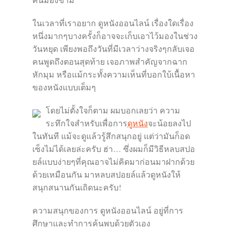
ในเวลาที่เราอยาก ดูหนังออนไลน์ เรื่องใดเรื่อง
หนึ่งมากๆบางครั้งก็อาจจะเก็บเอาไว้มองในช่วง
วันหยุด เพียงพอถึงวันที่มีเวลาว่างจริงๆกลับเจอ
คนพูดถึงตอนสุดท้าย เจอภาพสำคัญจากฉาก
หักมุม หรือแม้กระทั้งความเห็นที่บอกใบ้เนื้อหา
ของหนังแบบเต็มๆ
โดยไม่ตั้งใจก็ตาม ผมบอกเลยว่า ความ
ระทึกใจสำหรับเพื่อการ
ดูหนัง
จะน้อยลงไป
ในทันที แม้จะดูแล้วรู้สึกสนุกอยู่ แต่ว่ามันก็อด
เซ็งไม่ได้เลยล่ะครับ ฮ่า… ซึ่งผมก็มีวิธีหลบสปอ
ยล์แบบง่ายๆที่คุณอาจไม่คิดมาก่อนมาฝากด้วย
ด้วยเหมือนกัน มาหลบสปอยล์แล้วดูหนังให้
สนุกสนานกันเถิดนะครับ!
ความสนุกของการ ดูหนังออนไลน์ อยู่ที่การ
ศึกษาและทำการค้นพบด้วยตัวเอง