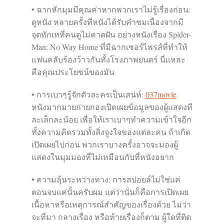
• ฉากหักมุมมีคุณค่าหากพวกเราไม่รู้เรื่องก่อน:
ดูหนัง หลายครั้งที่หนังได้รับคำชมเนื่องจากมี
จุดหักเหที่คนดูไม่คาดฝัน อย่างหนังเรื่อง Spider-
Man: No Way Home ที่มีฉากเซอร์ไพรส์ที่ทำให้
แฟนคลับร้องว้าวกันทั้งโรงภาพยนตร์ นี่แหละ
คือคุณประโยชน์ของมัน
• การเบาๆรู้จักตัวละครเป็นเสน่ห์:
037movie
หนังมากมายก่ายกองเปิดเผยข้อมูลของผู้แสดงที
ละเล็กละน้อย เพื่อให้เราเบาๆทำความเข้าใจอีก
ทั้งความคิดรวมทั้งสิ่งจูงใจของแต่ละคน ถ้าเกิด
เปิดเผยไปก่อน พวกเราบางครั้งอาจจะมองผู้
แสดงในมุมมองที่ไม่เหมือนกับที่หนังอยาก
• ความลุ้นระหว่างทาง: การสปอยล์ไม่ใช่แค่
ตอนจบแค่นั้นครับผม แต่ว่านั่นก็คือการเปิดเผย
เนื้อหาหรือเหตุการณ์สำคัญของเรื่องด้วย ไม่ว่า
จะที่มา กลางเรื่อง หรือท้ายเรื่องก็ตาม ผู้ใดที่ติด