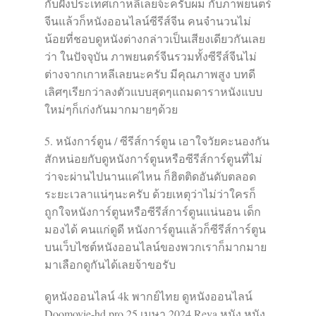
กับฝั่งประเทศเกาหลีเลยจ้ะครับผม กับภาพยนตร์
จีนแล้วก็หนังออนไลน์ซีรีส์จีน คนจำนวนไม่
น้อยที่ชอบดูหนังต่างกล่าวเป็นเสียงเดียวกันเลย
ว่า ในปัจจุบัน ภาพยนตร์จีนรวมทั้งซีรีส์จีนไม่
ต่างจากเกาหลีเลยนะครับ มีคุณภาพสูง บทดี
เลิศๆเรียกว่าลงตัวแบบสุดๆแถมดาราหนังแบบ
ใหม่ๆก็เก่งกันมากมายๆด้วย
5. หนังการ์ตูน / ซีรีส์การ์ตูน เอาใจวัยคะนองกัน
สักหน่อยกับดูหนังการ์ตูนหรือซีรีส์การ์ตูนที่ไม่
ว่าจะผ่านไปนานแค่ไหน ก็ฮิตติดอันดับตลอด
ระยะเวลาแน่ๆนะครับ ด้วยเหตุว่าไม่ว่าใครก็
ถูกใจหนังการ์ตูนหรือซีรีส์การ์ตูนแน่นอน เด็ก
มองได้ คนแก่ดูดี หนังการ์ตูนแล้วก็ซีรีส์การ์ตูน
บนเว็บไซต์หนังออนไลน์ของพวกเราก็มากมาย
มาเลือกดูกันได้เลยจ้าขอรับ
ดูหนังออนไลน์ 4k พากย์ไทย ดูหนังออนไลน์
Doomovie-hd.pro 25 เมษา 2024 Reva หนัง หนัง