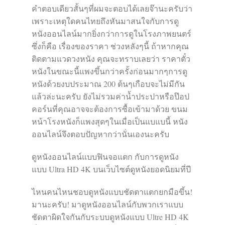
คำตอบเดียวสั้นๆที่ผมจะตอบได้เลยจ๊านะครับว่า
เพราะเหตุใดคนไทยถึงหันมาสนใจกับการดู
หนังออนไลน์มากยิ่งกว่าการดูในโรงภาพยนตร์
ซึ่งก็คือ เรื่องของราคา ช่วงหลังๆนี้ ถ้าหากคุณ
ติดตามแวดวงหนัง คุณจะทราบเลยว่า ราคาตั๋ว
หนังในขณะนี้แพงขึ้นกว่าครั้งก่อนมากๆการดู
หนังด้วยงบประมาณ 200 ต้นๆเกือบจะไม่มีกัน
แล้วล่ะนะครับ ยังไม่รวมค่าน้ำประปาหรือป๊อป
คอร์นที่คุณอาจจะต้องการซื้อเข้ามาด้วย ขนม
หน้าโรงหนังก็แพงสุดๆในเมื่อเป็นแบแบนี้ หนัง
ออนไลน์จึงตอบปัญหากว่านั่นเองนะครับ
ดูหนังออนไลน์แบบฟินจอแตก กับการดูหนัง
แบบ Ultra HD 4K บนเว็บไซต์ดูหนังยอดนิยมที่ปี
ไหนคนไหนชอบดูหนังแบบชัดตาแตกยกมือขึ้น!
มานะครับ! มาดูหนังออนไลน์กับพวกเราแบบ
ชัดตาผิดใจกันกับระบบดูหนังแบบ Ultre HD 4K