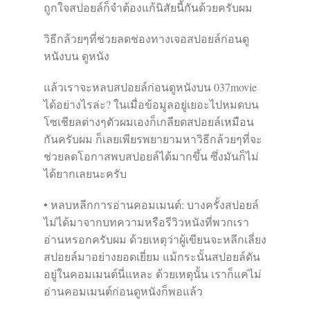
ถูกใจสปอยล์ก็จำต้องแก้นิสัยนี้กันด้วยครับผม
วิธีกล้วยๆที่ช่วยลดช่องทางเจอสปอยล์ก่อนดู
หนังบน ดูหนัง
แล้วเราจะหลบสปอยล์ก่อนดูหนังบน 037movie
ได้อย่างไรล่ะ? ในเมื่อข้อมูลอยู่เยอะไปหมดบน
โซเชียลต่างๆตัวผมเองก็เกลียดสปอยล์เหมือน
กันครับผม ก็เลยเพียรพยายามหาวิธีกล้วยๆที่จะ
ช่วยลดโอกาสพบสปอยล์ได้มากขึ้น ซึ่งมันก็ไม่
ได้ยากเลยนะครับ
• หลบหลีกการอ่านคอมเมนต์: บางครั้งสปอยล์
ไม่ได้มาจากบทความหรือรีวิวหนังที่พวกเรา
อ่านหรอกครับผม ด้วยเหตุว่าผู้เขียนจะหลีกเลี่ยง
สปอยล์มาอย่างยอดเยี่ยม แม้กระนั้นสปอยล์ดัน
อยู่ในคอมเมนต์นี่แหละ ด้วยเหตุนั้น เราก็แค่ไม่
อ่านคอมเมนต์ก่อนดูหนังก็พอแล้ว