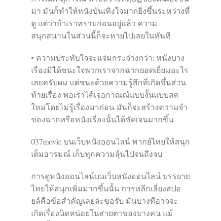
มา มันก็ทำให้หนังบันเทิงใจมากยิ่งขึ้นระหว่างที่
ดู แต่ว่าถ้าเราทราบก่อนอยู่แล้ว ความ
สนุกสนานในส่วนนี้ก็จะหายไปเลยในทันที
• ความประทับใจจะแจ่มกระจ่างกว่า: หนังบาง
เรื่องมิได้ชนะใจพวกเราจากฉากยอดเยี่ยมอะไร
เลยครับผม แต่ชนะด้วยความรู้สึกที่เกิดขึ้นส่วน
ท้ายเรื่อง พอเราได้เจอกาณณ์แบบงั้นแบบสด
ใหม่โดยไม่รู้เรื่องมาก่อน มันก็จะสร้างความจำ
ของฉากหรือหนังเรื่องนั้นได้ชัดเจนมากขึ้น
037movie บนเว็บหนังออนไลน์ พากย์ไทยให้สนุก
เต็มอารมณ์ เก็บทุกความลุ้นไปจนถึงจบ
การดูหนังออนไลน์บนเว็บหนังออนไลน์ บรรยาย
ไทยให้สนุกเพิ่มมากขึ้นนั้น การหลีกเลี่ยงสปอ
ยล์คือข้อสำคัญเลยล่ะขอรับ มันบางทีอาจจะ
เกิดเรื่องนิดหน่อยในสายตาของบางคน แม้