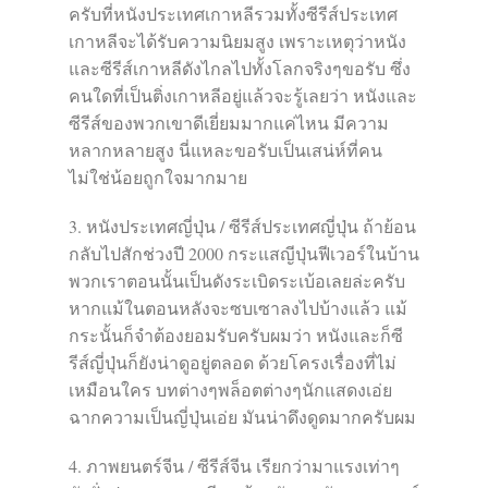
ครับที่หนังประเทศเกาหลีรวมทั้งซีรีส์ประเทศ
เกาหลีจะได้รับความนิยมสูง เพราะเหตุว่าหนัง
และซีรีส์เกาหลีดังไกลไปทั้งโลกจริงๆขอรับ ซึ่ง
คนใดที่เป็นติ่งเกาหลีอยู่แล้วจะรู้เลยว่า หนังและ
ซีรีส์ของพวกเขาดีเยี่ยมมากแค่ไหน มีความ
หลากหลายสูง นี่แหละขอรับเป็นเสน่ห์ที่คน
ไม่ใช่น้อยถูกใจมากมาย
3. หนังประเทศญี่ปุ่น / ซีรีส์ประเทศญี่ปุ่น ถ้าย้อน
กลับไปสักช่วงปี 2000 กระแสญีปุ่นฟีเวอร์ในบ้าน
พวกเราตอนนั้นเป็นดังระเบิดระเบ้อเลยล่ะครับ
หากแม้ในตอนหลังจะซบเซาลงไปบ้างแล้ว แม้
กระนั้นก็จำต้องยอมรับครับผมว่า หนังและก็ซี
รีส์ญี่ปุ่นก็ยังน่าดูอยู่ตลอด ด้วยโครงเรื่องที่ไม่
เหมือนใคร บทต่างๆพล็อตต่างๆนักแสดงเอ่ย
ฉากความเป็นญี่ปุ่นเอ่ย มันน่าดึงดูดมากครับผม
4. ภาพยนตร์จีน / ซีรีส์จีน เรียกว่ามาแรงเท่าๆ