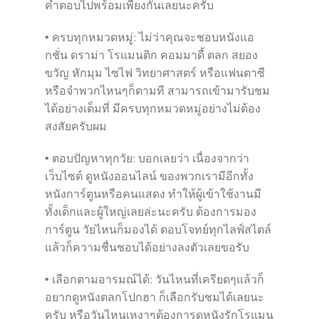
คำตอบไปพร้อมเพียงกันเลยนะครับ
• ครบทุกหมวดหมู่: ไม่ว่าคุณจะชอบหนังแอ
กชั่น ดราม่า โรแมนติก คอมมาดี้ ตลก สยอง
ขวัญ หักมุม ไซไฟ วิทยาศาสตร์ หรือแฟนตาซี
หรือจำพวกไหนๆก็ตามที สามารถเข้ามารับชม
ได้อย่างเต็มที่ มีครบทุกหมวดหมู่อย่างไม่ต้อง
สงสัยครับผม
• ตอบปัญหาทุกวัย: บอกเลยว่า เนื่องจากว่า
เว็บไซต์ ดูหนังออนไลน์ ของพวกเรามีอีกทั้ง
หนังการ์ตูนหรือคนแสดง ทำให้ผู้เข้าใช้งานมี
ทั้งเด็กและผู้ใหญ่เลยล่ะนะครับ ต้องการมอง
การ์ตูน วัยไหนก็มองได้ ตอบโจทย์ทุกไลฟ์สไตล์
แล้วก็ความชื่นชอบได้อย่างลงตัวเลยขอรับ
• เลือกตามอารมณ์ได้: วันไหนที่เครียดๆแล้วก็
อยากดูหนังตลกโปกฮา ก็เลือกรับชมได้เลยนะ
ครับ หรือวันไหนเหงาๆต้องการดูหนังรักโรแมน