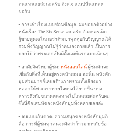
ตนแรกเลยล่ะนะครับ ดังศ.จ.สเนปนั่นแหละ
ขอรับ
• การเล่าเรื่องแบบซ่อนข้อมูล: ผมขอยกตัวอย่าง
หนังเรื่อง The Six Sense เลยครับ ตัวละครเด็ก
ผู้ชายพูดเฉไฉมอว่าตัวเขาพูดคุยกับวิญญาณได้
รวมทั้งวิญญาณไม่รู้ว่าตนเองตายแล้ว เป็นการ
บอกใบ้ว่าพระเอกเป็นผีตั้งแต่ทีแรกแบบเนียนๆ
• อาศัยจิตวิทยาผู้ชม:
หนังออนไลน์
ผู้ชมมักจะ
เชื่อกับสิ่งที่เห็นอยู่ตรงหน้าเสมอ ฉะนั้น หนังหัก
มุมส่วนมากก็เลยสร้างภาพรวมทั้งเสียงมา
หลอกให้พวกเราทายใจทางได้ยากขึ้น บาง
คราวถึงกับขนาดหลงทางไปไกลเลยล่ะครับผม
ซึ่งนี่คือเสน่ห์ของหนังหักมุมทั้งหลายเลยล่ะ
• จบแบบเกินคาด: ความสนุกของหนังหักมุมก็
คือ การที่ผู้ชมทุกคนจะคิดว่าว้าวมากๆกับข้อ
สรุปจบแบบเกิดคาด