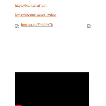
https://bitt.to/maj4um
https://shorturl.asia/UR9hM
https://t.co/3IrfcbbClt