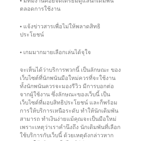
• มีทีมงานคอยจัดเตรียมดูแลนักเดิมพัน
ตลอดการใช้งาน
• แจ้งข่าวสารเพื่อไม่ให้พลาดสิทธิ
ประโยชน์
• เกมมากมายเลือกเล่นได้จุใจ
จะเห็นได้ว่าบริการพวกนี้ เป็นลักษณะ ของ
เว็บไซต์ที่นักพนันมือใหม่ควรที่จะใช้งาน
ทั้งนักพนันควรจะมองรีวิว มีการบอกต่อ
จากผู้ใช้งาน ซึ่งลักษณะของเว็บนี้ เป็น
เว็บไซต์ที่มอบสิทธิประโยชน์ และก็พร้อม
การให้บริการเหนือระดับ ทำให้นักเดิมพัน
สามารถ ทำเงินง่ายแม้คุณจะเป็นมือใหม่
เพราะเหตุว่าเราคำนึงถึง นักเดิมพันที่เลือก
ใช้บริการกับเว็บนี้ ด้วยเหตุดังกล่าวหาก