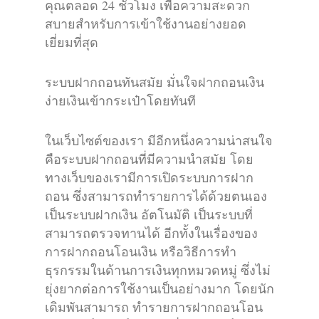
คุณตลอด 24 ชั่วโมง เพื่อความสะดวก
สบายสำหรับการเข้าใช้งานอย่างยอด
เยี่ยมที่สุด
ระบบฝากถอนทันสมัย มั่นใจฝากถอนเงิน
ง่ายเงินเข้ากระเป๋าโดยทันที
ในเว็บไซต์ของเรา มีอีกหนึ่งความน่าสนใจ
คือระบบฝากถอนที่มีความนำสมัย โดย
ทางเว็บของเรามีการเปิดระบบการฝาก
ถอน ซึ่งสามารถทำรายการได้ด้วยตนเอง
เป็นระบบฝากเงิน อัตโนมัติ เป็นระบบที่
สามารถตรวจทานได้ อีกทั้งในเรื่องของ
การฝากถอนโอนเงิน หรือวิธีการทำ
ธุรกรรมในด้านการเงินทุกหมวดหมู่ ซึ่งไม่
ยุ่งยากต่อการใช้งานเป็นอย่างมาก โดยนัก
เดิมพันสามารถ ทำรายการฝากถอนโอน