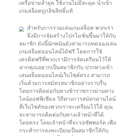
เครื่อข่ายล้ำยุค ใช้งานไม่มีสะดุด นำเข้า
เกมสล็อตถูกลิขสิทธิ์แท้
สำหรับการร่วมเล่นเกมสล็อต พวกเรา
จึงมีการจัดสร้างโปรโมชั่นขึ้นมาให้กับ
สมาชิก ดังนี้นักพนันยังสามารถทดลองเล่น
เกมสล็อตออนไลน์ได้ฟรี โดยการใช้
เครดิตฟรีที่พวกเรามีการจัดเตรียมไว้ให้
หากคุณอยากเป็นสมาชิกกับ ปากทางเข้า
เล่นสล็อตออนไลน์เว็บไซต์ตรง สามารถ
เริ่มด้วยการสมัครสมาชิกอย่างราบรื่น
โดยการติดต่อกับทางข้าราชการผ่านทาง
ไลน์ออฟฟิเชียล วิถีทางการสมัครผ่านไลน์
ที่เว็บไซต์ของพวกเราจะเตรียมไว้ให้ คุณ
จะสามารถติดต่อกับทางเจ้าหน้าที่ได้
โดยตรง โดยเจ้าหน้าที่จะรอซัพพอร์ต เพื่อ
กระทำการลงทะเบียนเป็นสมาชิกให้กับ