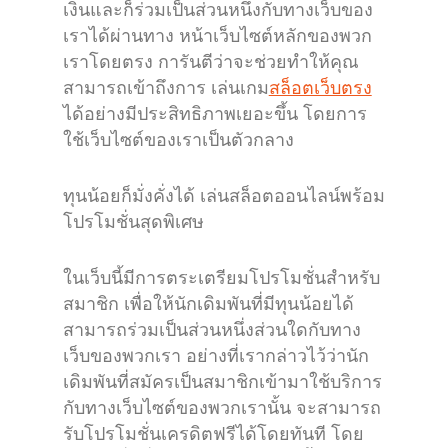
เงินและก็ร่วมเป็นส่วนหนึ่งกับทางเว็บของ
เราได้ผ่านทาง หน้าเว็บไซต์หลักของพวก
เราโดยตรง การันตีว่าจะช่วยทำให้คุณ
สามารถเข้าถึงการ เล่นเกม
สล็อตเว็บตรง
ได้อย่างมีประสิทธิภาพเยอะขึ้น โดยการ
ใช้เว็บไซต์ของเราเป็นตัวกลาง
ทุนน้อยก็มั่งคั่งได้ เล่นสล็อตออนไลน์พร้อม
โปรโมชั่นสุดพิเศษ
ในเว็บนี้มีการตระเตรียมโปรโมชั่นสำหรับ
สมาชิก เพื่อให้นักเดิมพันที่มีทุนน้อยได้
สามารถร่วมเป็นส่วนหนึ่งส่วนใดกับทาง
เว็บของพวกเรา อย่างที่เรากล่าวไว้ว่านัก
เดิมพันที่สมัครเป็นสมาชิกเข้ามาใช้บริการ
กับทางเว็บไซต์ของพวกเรานั้น จะสามารถ
รับโปรโมชั่นเครดิตฟรีได้โดยทันที โดย