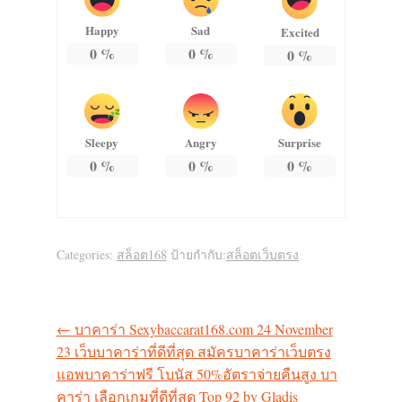
Happy
Sad
Excited
0
%
0
%
0
%
Sleepy
Angry
Surprise
0
%
0
%
0
%
Categories:
สล็อต168
ป้ายกำกับ:
สล็อตเว็บตรง
←
บาคาร่า Sexybaccarat168.com 24 November
แนะแนว
23 เว็บบาคาร่าที่ดีที่สุด สมัครบาคาร่าเว็บตรง
แอพบาคาร่าฟรี โบนัส 50%อัตราจ่ายคืนสูง บา
เรื่อง
คาร่า เลือกเกมที่ดีที่สุด Top 92 by Gladis