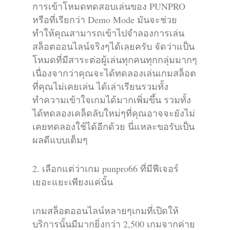
การเข้าโหมดทดสอบเล่นของ PUNPRO
หรือที่เรียกว่า Demo Mode มันจะช่วย
ทำให้คุณสามารถเข้าไปจำลองการเล่น
สล็อตออนไลน์จริงๆได้เลยครับ จัดว่าแป็น
โหมดที่มีสาระต่อผู้เล่นทุกคนทุกกลุ่มมากๆ
เนื่องจากว่าคุณจะได้ทดลองเล่นเกมสล็อต
ที่คุณไม่เคยเล่น ได้เล่าเรียนรวมทั้ง
ทำความเข้าใจเกมได้มากเพิ่มขึ้น รวมทั้ง
ได้ทดลองเคล็ดลับใหม่ๆที่คุณอาจจะยังไม่
เคยทดลองใช้ได้อีกด้วย นี่แหละขอรับเป็น
ผลดีแบบเต็มๆ
2. เลือกแต่ว่าเกม punpro66 ที่มีฟีเจอร์
เยอะแยะเพียงแค่นั้น
เกมสล็อตออนไลน์หลายๆเกมที่เปิดให้
บริการนั้นมีมากยิ่งกว่า 2,500 เกมจากค่าย