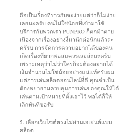
ถือเป็นเรื่องที่ราวกับจะง่ายแต่ว่าก็ไม่ง่าย
เลยนะครับ คนไม่ใช่น้อยที่เข้ามาใช้
บริการกับพวกเรา PUNPRO ก็ตกม้าตาย
เนื่องจากเรื่องอย่างงี้มานักต่อนักแล้วล่ะ
ครัรบ การจัดการความอยากได้ของคน
เกิดเรื่องที่ยากพอสมควรเลยล่ะนะครับ
เพราะเหตุว่าไม่ว่าใครก็จะต้องอยากได้
เงินจำนวนไม่ใช่น้อยอย่างแน่แท้ครับผม
แต่การเล่นสล็อตออนไลน์ที่ดี คุณจำเป็น
ต้องพยายามควบคุมการเล่นของคุณให้ได้
เล่นตามเป้าหมายที่ตั้งเอาไว้ พอได้ก็ให้
เลิกทันทีขอรับ
5. เลือกเว็บไซต์ตรงไม่ผ่านเอเย่นต์แบบ
สล็อต