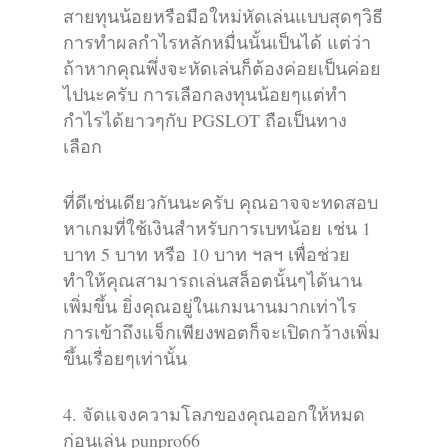
สายทุนน้อยหรือมือใหม่หัดเล่นแบบสุดๆวิธี
การทำผลกำไรหลักหมื่นนั้นเป็นได้ แต่ว่า
ถ้าหากคุณพึ่งจะหัดเล่นก็ต้องค่อยเป็นค่อย
ไปนะครับ การเลือกลงทุนน้อยๆแต่ทำ
กำไรได้ยาวๆกับ PGSLOT ถือเป็นทาง
เลือก
ที่ดีเช่นเดียวกันนะครับ คุณอาจจะทดสอบ
หาเกมที่ใช้เงินสำหรับการเบทน้อย เช่น 1
บาท 5 บาท หรือ 10 บาท ฯลฯ เพื่อช่วย
ทำให้คุณสามารถเล่นสล็อตนั้นๆได้นาน
เพิ่มขึ้น ยิ่งคุณอยู่ในเกมนานมากเท่าไร
การเข้าถึงแจ็กเพียงพอตก็จะเปิดกว้างเพิ่ม
ขึ้นเรื่อยๆเท่านั้น
4. จัดแจงความโลภของคุณออกให้หมด
ก่อนเล่น punpro66