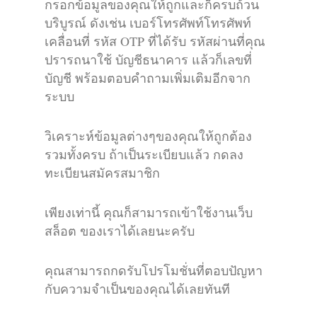
กรอกข้อมูลของคุณให้ถูกและก็ครบถ้วน
บริบูรณ์ ดังเช่น เบอร์โทรศัพท์โทรศัพท์
เคลื่อนที่ รหัส OTP ที่ได้รับ รหัสผ่านที่คุณ
ปรารถนาใช้ บัญชีธนาคาร แล้วก็เลขที่
บัญชี พร้อมตอบคำถามเพิ่มเติมอีกจาก
ระบบ
วิเคราะห์ข้อมูลต่างๆของคุณให้ถูกต้อง
รวมทั้งครบ ถ้าเป็นระเบียบแล้ว กดลง
ทะเบียนสมัครสมาชิก
เพียงเท่านี้ คุณก็สามารถเข้าใช้งานเว็บ
สล็อต ของเราได้เลยนะครับ
คุณสามารถกดรับโปรโมชั่นที่ตอบปัญหา
กับความจำเป็นของคุณได้เลยทันที