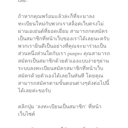
เลย!
ถ้าหากคุณพร้อมแล้วล่ะก็ที่จะมาลง
ทะเบียนใหม่กับพวกเราสล็อตเว็บตรงไม่
ผ่านเอเย่นต์ที่ยอดเยี่ยม สามารถกดสมัคร
เป็นสมาชิกที่หน้าเว็บของเราได้เลยนะครับ
พวกเรายินดีเป็นอย่างที่คุณจะมาร่วมเป็น
ส่วนหนึ่งส่วนใดกับเรา punpro คุณสามารถ
สมัครเป็นสมาชิกด้วยตัวเองแบบง่ายๆผ่าน
ระบบลงทะเบียนสมัครสมาชิกที่หน้าเว็บ
สมัครด้วยตัวเองได้เลยในทันที โดยคุณ
สามารถสมัครตามขั้นตอนต่างๆดังต่อไปนี้
ได้เลยค่ะขอรับ
คลิกปุ่ม ‘ลงทะเบียนเป็นสมาชิก’ ที่หน้า
เว็บไซต์