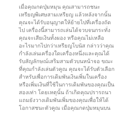
เมื่อคุณกดปุ่มหมุน คุณสามารถชนะ
เหรียญพิเศษสามเหรียญ แล้วหลังจากนั้น
คุณจะได้รับอนุญาตให้ย้ายไปที่เครื่องถัด
ไป เครื่องนี้สามารถเล่นได้จวบจนกระทั่ง
คุณจะเสียเงินทั้งผอง หรือคุณไม่เหลือ
อะไรมากไปกว่าเหรียญโบนัส กล่าวว่าคุณ
กำลังเล่นเครื่องใดเครื่องหนึ่งและคุณได้
รับสัญลักษณ์เสริมสามตัวบนหน้าจอ ขณะ
ที่คุณกำลังเล่นตัวคูณ คุณจะได้รับตัวเลือก
สำหรับเพื่อการเดิมพันเงินเพิ่มในเครื่อง
หรือเพิ่มเงินที่ใช้ในการเดิมพันของคุณเป็น
สองเท่า โดยเหตุนั้น ถ้าเกิดคุณปรารถนา
แถมยังวางเดิมพันเพิ่มของคุณเพื่อให้ได้
โอกาสชนะตัวคูณ เมื่อคุณกดปุ่มหมุนบน