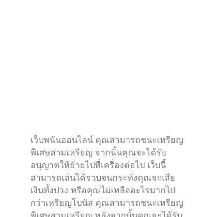
เว็บพนันออนไลน์ คุณสามารถชนะเหรียญ
พิเศษสามเหรียญ จากนั้นคุณจะได้รับ
อนุญาตให้ย้ายไปที่เครื่องต่อไป เว็บนี้
สามารถเล่นได้จวบจนกระทั่งคุณจะเสีย
เงินทั้งปวง หรือคุณไม่เหลืออะไรมากไป
กว่าเหรียญโบนัส คุณสามารถชนะเหรียญ
พิเศษสามเหรียญ หลังจากนั้นคุณจะได้รับ