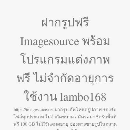
ฝากรูปฟรี
Imagesource พร้อม
โปรแกรมแต่งภาพ
ฟรี ไม่จำกัดอายุการ
ใช้งาน lambo168
https://imagesauce.net ฝากรูป อัพโหลดรูปภาพ รองรับ
ไฟล์ทุกประเภท ไม่จำกัดขนาด สมัครสมาชิกรับพื้นที่
ฟรี 100 GB ไม่มีวันหมดอายุ ช่องทางขายรูปในตลาด