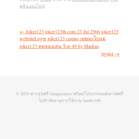
พนันออนไลน์
←
Joker123 joker123th.com 23 Jul 2566 joker123
แนะแนว
websiteLogin joker123 casino onlineเว็บแม่
joker123 ทดลองเล่น Top 49 by Markus
เรื่อง
pgslot
→
© 2026 ฝากรูปฟรี Imagesource พร้อมโปรแกรมแต่งภาพฟรี
ไม่จำกัดอายุการใช้งาน lambo168