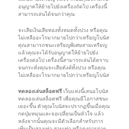
อนุญาตให้ย้ายไปยังเครื่องถัดไป เครื่องนี้
สามารถเล่นได้จนกว่าคุณ
จะเสียเงินเสียทองทั้งหมดทั้งปวง หรือคุณ
ไม่เหลืออะไรมากมายไปกว่าเหรียญโบนัส
คุณสามารถชนะเหรียญพิเศษสามเหรียญ
แล้วคุณจะได้รับอนุญาตให้ย้ายไปยัง
เครื่องต่อไป เครื่องนี้สามารถเล่นได้ตราบ
จนกระทั่งคุณจะเสียตังค์ทั้งปวง หรือคุณ
ไม่เหลืออะไรมากมายไปกว่าเหรียญโบนัส
ทดลองเล่นสล็อตฟรี
เว็บแห่งนี้เสนอโบนัส
ทดลองเล่นสล็อตฟรี เพื่อคุณมีโอกาสชนะ
เยอะขึ้น ตัวคูณโบนัสจะปรากฏขึ้นเมื่อคุณ
กดปุ่มหมุนและจอเปลี่ยนเป็นหัวใจ แล้ว
หลังจากนั้นคุณจะมีตัวเลือกสำหรับการ
เพิ่มเป็นสองเท่า สามเท่า หรือคงการจ่าย