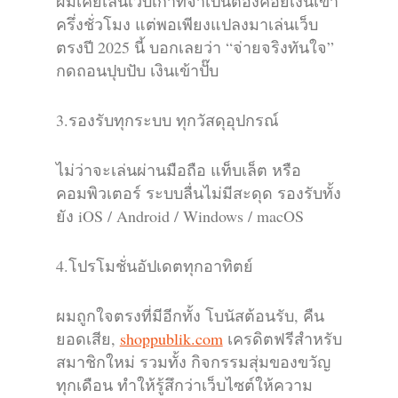
ผมเคยเล่นเว็บเก่าที่จำเป็นต้องคอยเงินเข้า
ครึ่งชั่วโมง แต่พอเพียงแปลงมาเล่นเว็บ
ตรงปี 2025 นี้ บอกเลยว่า “จ่ายจริงทันใจ”
กดถอนปุบปับ เงินเข้าปั๊บ
3.รองรับทุกระบบ ทุกวัสดุอุปกรณ์
ไม่ว่าจะเล่นผ่านมือถือ แท็บเล็ต หรือ
คอมพิวเตอร์ ระบบลื่นไม่มีสะดุด รองรับทั้ง
ยัง iOS / Android / Windows / macOS
4.โปรโมชั่นอัปเดตทุกอาทิตย์
ผมถูกใจตรงที่มีอีกทั้ง โบนัสต้อนรับ, คืน
ยอดเสีย,
shoppublik.com
เครดิตฟรีสำหรับ
สมาชิกใหม่ รวมทั้ง กิจกรรมสุ่มของขวัญ
ทุกเดือน ทำให้รู้สึกว่าเว็บไซต์ให้ความ