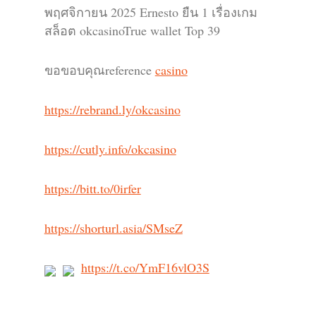
พฤศจิกายน 2025 Ernesto ยืน 1 เรื่องเกม
สล็อต okcasinoTrue wallet Top 39
ขอขอบคุณreference
casino
https://rebrand.ly/okcasino
https://cutly.info/okcasino
https://bitt.to/0irfer
https://shorturl.asia/SMseZ
https://t.co/YmF16vlO3S