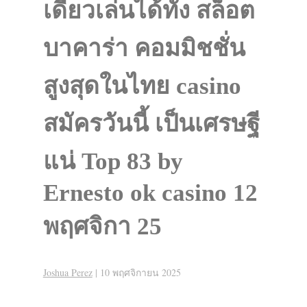
เดียวเล่นได้ทั้ง สล็อต
บาคาร่า คอมมิชชั่น
สูงสุดในไทย casino
สมัครวันนี้ เป็นเศรษฐี
แน่ Top 83 by
Ernesto ok casino 12
พฤศจิกา 25
Joshua Perez
|
10 พฤศจิกายน 2025