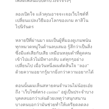
เพลิดเพลินแบบครบวงจรจริงๆ
ลองเปิดใจ แล้วคุณอาจจะเจอเว็บไซต์ที่
เปลี่ยนแปลงวิธีมองโลกของเกม คาสิโน
ไปนิรันดร
หลายปีที่ผ่านมา ผมเป็นผู้ที่มองดูเกมพนัน
ทุกหมวดหมู่ในด้านลบเสมอ รู้สึกว่าเป็นสิ่ง
ซึ่งมีแต่เสียกับเสีย เหมือนหลุมดำที่ดูดคน
เข้าไปแล้วไม่มีทางกลับ แต่ทุกๆอย่าง
เปลี่ยนไป เมื่อวันหนึ่งผมตัดสินใจ “ลอง”
ด้วยความอยากรู้มากยิ่งกว่าความอยากได้
ตอนนั้นผมเห็นสหายคนจำนวนไม่น้อยเอ๋ย
ถึง “เว็บไซต์ตรง casino” อยู่เป็นประจำบาง
บุคคลบอกว่าเล่นด้วยเหตุว่าสนุกสนาน
บางคนบอกว่ามันช่วยทำให้เครียดลดลง