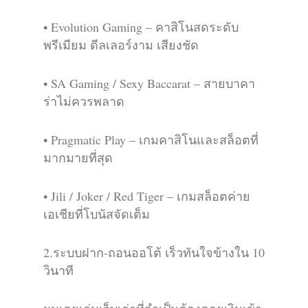
• Evolution Gaming – คาสิโนสดระดับ
พรีเมียม ดีลเลอร์งาม เสียงชัด
• SA Gaming / Sexy Baccarat – สายบาคา
ร่าไม่ควรพลาด
• Pragmatic Play – เกมคาสิโนและสล็อตที่
มากมายที่สุด
• Jili / Joker / Red Tiger – เกมสล็อตค่าย
เอเชียที่โบนัสจัดเต็ม
2.ระบบฝาก-ถอนออโต้ เร็วทันใจข้างใน 10
วินาที