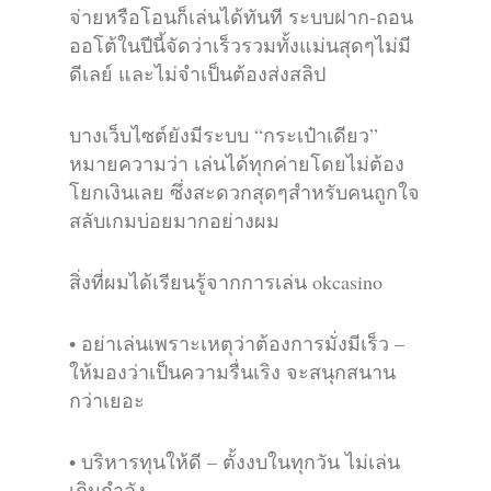
จ่ายหรือโอนก็เล่นได้ทันที ระบบฝาก-ถอน
ออโต้ในปีนี้จัดว่าเร็วรวมทั้งแม่นสุดๆไม่มี
ดีเลย์ และไม่จำเป็นต้องส่งสลิป
บางเว็บไซต์ยังมีระบบ “กระเป๋าเดียว”
หมายความว่า เล่นได้ทุกค่ายโดยไม่ต้อง
โยกเงินเลย ซึ่งสะดวกสุดๆสำหรับคนถูกใจ
สลับเกมบ่อยมากอย่างผม
สิ่งที่ผมได้เรียนรู้จากการเล่น okcasino
• อย่าเล่นเพราะเหตุว่าต้องการมั่งมีเร็ว –
ให้มองว่าเป็นความรื่นเริง จะสนุกสนาน
กว่าเยอะ
• บริหารทุนให้ดี – ตั้งงบในทุกวัน ไม่เล่น
เกินกำลัง