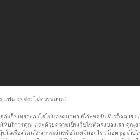
ง แฟน pg slot ไม่ควรพลาด!
ยู่ล่ะก็? เพราะอะไรไม่มองดูมาทางนี้ล่ะขอรับ ที่ สล็อต P
มาให้บริการคุณ และด้วยความเป็นเว็บไซต์ตรงของเรา คุ
ุ้มใจเรื่องโดนโกงการเล่นหรือโกงเงินอะไร สล็อต pg เว็บ