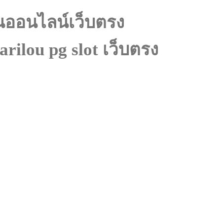
ันออนไลน์เว็บตรง
ilou pg slot เว็บตรง