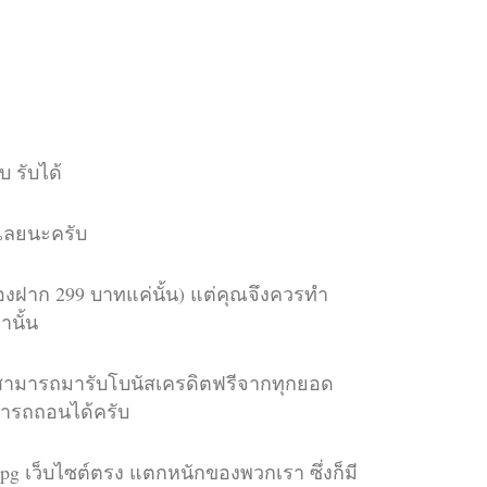
 รับได้
้เลยนะครับ
้องฝาก 299 บาทแค่นั้น) แต่คุณจึงควรทำ
านั้น
ก็สามารถมารับโบนัสเครดิตฟรีจากทุกยอด
ามารถถอนได้ครับ
pg เว็บไซต์ตรง แตกหนักของพวกเรา ซึ่งก็มี