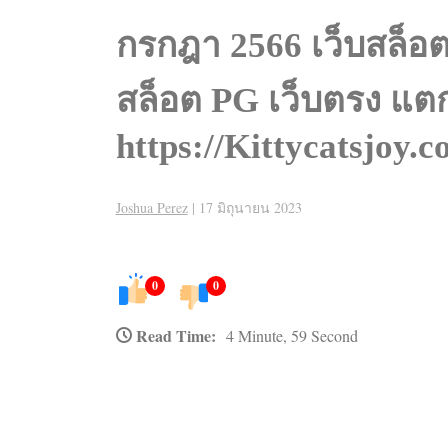
กรกฎา 2566 เว็บสล็อต
สล็อต PG เว็บตรง แตก
https://Kittycatsjoy.c
Joshua Perez
|
17 มิถุนายน 2023
0
0
Read Time:
4 Minute, 59 Second