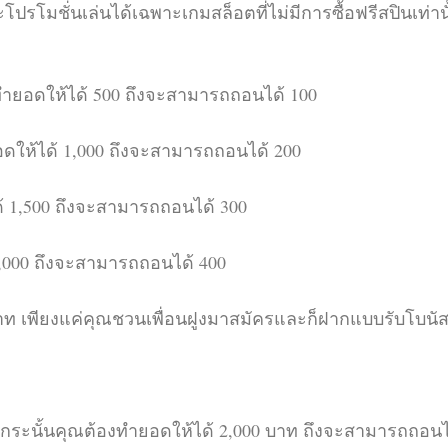
รโมชั่นเล่นได้เฉพาะเกมสล็อตที่ไม่มีการซื้อฟรีสปินเท่าน
งทำยอดให้ได้ 500 ถึงจะสามารถถอนได้ 100
อดให้ได้ 1,000 ถึงจะสามารถถอนได้ 200
้ 1,500 ถึงจะสามารถถอนได้ 300
2,000 ถึงจะสามารถถอนได้ 400
าท เพียงแค่คุณชวนเพื่อนฝูงมาสมัครและก็ฝากแบบรับโบนัส
 แม้กระนั้นคุณต้องทำยอดให้ได้ 2,000 บาท ถึงจะสามารถถอน