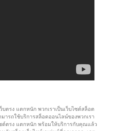
G เว็บตรง แตกหนัก พวกเราเป็นเว็บไซต์สล็อต
ณสามารถใช้บริการสล็อตออนไลน์ของพวกเรา
ไซต์ตรง แตกหนัก พร้อมให้บริการกับคุณแล้ว