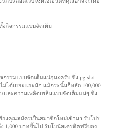
กับสล็อตเว็บไซต์เอเย่นต์ที่คุณอาจจะเคย
ั้งกิจกรรมแบบจัดเต็ม
จกรรมแบบจัดเต็มแน่ๆนะครับ ซึ่ง pg slot
ไม่ได้เยอะแยะนัก แม้กระนั้นก็หลัก 100,000
เศษและความเพลิดเพลินแบบจัดเต็มแน่ๆ ซึ่ง
เพียงคุณสมัครเป็นสมาชิกใหม่เข้ามา รับโปร
ง 1,000 บาทขึ้นไป รับโบนัสเครดิตฟรีของ