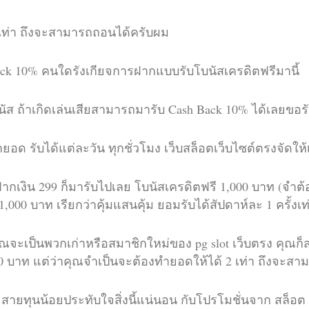
 เท่า ถึงจะสามารถถอนได้ครับผม
ack 10% คนใดรังเกียจการฝากแบบรับโบนัสเครดิตฟรีมานี้
ส ถ้าเกิดเล่นเสียสามารถมารับ Cash Back 10% ได้เลยขอรับ
ำยอด รับได้แต่ละวัน ทุกชั่วโมง เว็บสล็อตเว็บไซต์ตรงจัดให
ณฝากเงิน 299 ก็มารับไปเลย โบนัสเครดิตฟรี 1,000 บาท (จำต
00 บาท เรียกว่าคุ้มแสนคุ้ม ยอมรับได้สัปดาห์ละ 1 ครั้งเท่
คุณจะเป็นพวกเก่าหรือสมาชิกใหม่ของ pg slot เว็บตรง คุณ
000 บาท แต่ว่าคุณจำเป็นจะต้องทำยอดให้ได้ 2 เท่า ถึงจะส
สายทุนน้อยประทับใจสิ่งนี้แน่นอน กับโปรโมชั่นจาก สล็อต 