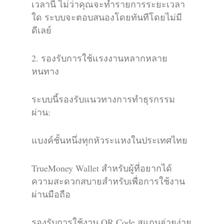
เวลานี้ ไม่ว่าคุณจะทำรายการระยะเวลา
ใด ระบบจะตอบสนองโดยทันทีโดยไม่มี
ดีเลย์
2. รองรับการใช้แรงงานหลากหลาย
หนทาง
ระบบนี้รองรับแนวทางการทำธุรกรรม
ผ่าน:
แบงค์ชั้นหนึ่งทุกหัวระแหงในประเทศไทย
TrueMoney Wallet สำหรับผู้ที่อยากได้
ความสะดวกสบายสำหรับเพื่อการใช้งาน
ผ่านมือถือ
รองรับการใช้งาน QR Code สแกนจ่ายง่าย