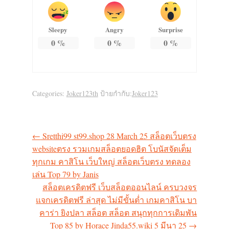
Sleepy
Angry
Surprise
0
%
0
%
0
%
Categories:
Joker123th
ป้ายกำกับ:
Joker123
←
Sretthi99 st99.shop 28 March 25 สล็อตเว็บตรง
แนะแนว
websiteตรง รวมเกมสล็อตยอดฮิต โบนัสจัดเต็ม
ทุกเกม คาสิโน เว็บใหญ่ สล็อตเว็บตรง ทดลอง
เรื่อง
เล่น Top 79 by Janis
สล็อตเครดิตฟรี เว็บสล็อตออนไลน์ ครบวงจร
แจกเครดิตฟรี ล่าสุด ไม่มีขั้นต่ำ เกมคาสิโน บา
คาร่า ยิงปลา สล็อต สล็อต สนุกทุกการเดิมพัน
Top 85 by Horace Jinda55.wiki 5 มีนา 25
→