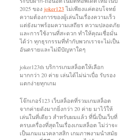
ระบบฝาก-ถอนอัตโนมัติที่อัพเดตใหม่ในปี
2025 ของ
joker123
ไม่เพียงแค่ตอบโจทย์
ความต้องการของผู้เล่นในเรื่องความเร็ว
แต่ยังมาพร้อมความเสถียร ความปลอดภัย
และการใช้งานที่สะดวก ทำให้คุณเชื่อมั่น
ได้ว่า ทุกธุรกรรมที่ทำกับพวกเราจะไม่เป็น
อันตรายและไม่มีปัญหาใดๆ
joker123th บริการเกมสล็อตให้เลือก
มากกว่า 20 ค่าย เล่นได้ไม่น่าเบื่อ รับรอง
แตกง่ายทุกเกม
โจ๊กเกอร์123 เว็บสล็อตที่รวมเกมสล็อต
จากค่ายดังมากยิ่งกว่า 20 ค่าย มาไว้ให้
เล่นในที่เดียว สำหรับผมแล้ว ที่นี่เป็นเว็บที่
ครบเครื่องที่สุดในเรื่องเกมสล็อต ไม่ว่าจะ
เป็นเกมแนวคลาสสิก เกมภาพงามนำสมัย