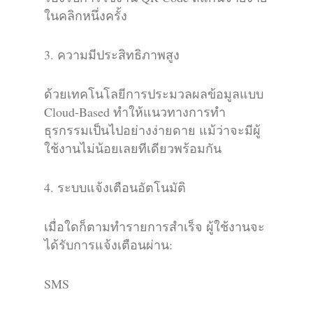
ในคลิกหนึ่งครั้ง
3. ความมีประสิทธิภาพสูง
ด้วยเทคโนโลยีการประมวลผลข้อมูลแบบ
Cloud-Based ทำให้แนวทางการทำ
ธุรกรรมเป็นไปอย่างง่ายดาย แม้ว่าจะมีผู้
ใช้งานไม่น้อยเลยทีเดียวพร้อมกัน
4. ระบบแจ้งเตือนอัตโนมัติ
เมื่อใดก็ตามทำรายการสำเร็จ ผู้ใช้งานจะ
ได้รับการแจ้งเตือนผ่าน:
SMS