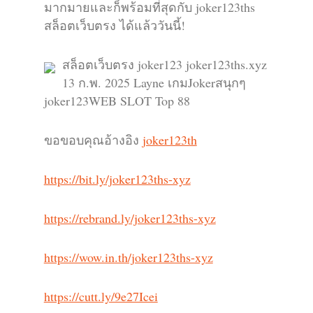
มากมายและก็พร้อมที่สุดกับ joker123ths
สล็อตเว็บตรง ได้แล้ววันนี้!
สล็อตเว็บตรง joker123 joker123ths.xyz
13 ก.พ. 2025 Layne เกมJokerสนุกๆ
joker123WEB SLOT Top 88
ขอขอบคุณอ้างอิง
joker123th
https://bit.ly/joker123ths-xyz
https://rebrand.ly/joker123ths-xyz
https://wow.in.th/joker123ths-xyz
https://cutt.ly/9e27Icei