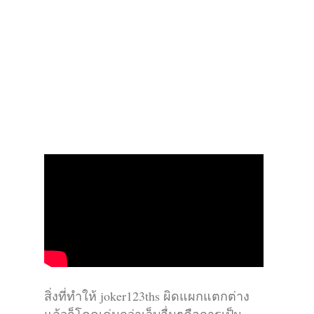
สิ่งที่ทำให้ joker123ths ผิดแผกแตกต่าง