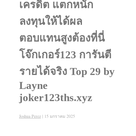
เครดิต แตกหนัก
ลงทุนให้ได้ผล
ตอบแทนสูงต้องที่นี่
โจ๊กเกอร์123 การันตี
รายได้จริง Top 29 by
Layne
joker123ths.xyz
Joshua Perez
|
15 มกราคม 2025