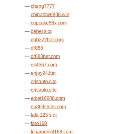
chang7777
chinatown888.win
cupcake88x.com
debet slot
dgb222hot.com
dr888
dr888bet.com
ek4567.com
enjoy24.fun
erisauto.site
erisauto.site
etbet16888.com
eu369clubs.com
fafa 123 slot
faro168
fcharoenkit168.com