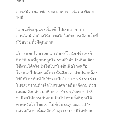
การสมัครสมาชิก ของ บาคาร่า เริ่มต้น ดังต่อ
ไปนี้
1.ก่อนที่จะคุณจะเริ่มเข้าไปเล่นบาคาร่า
ออนไลน์ จำต้องให้ความใส่ใจกับการเลือกเว็บที่
มีชื่อรวมทั้งมีคุณภาพ
มีการแจกโค้ด แจกเครดิตฟรีโบนัสฟรี และก็
สิทธิพิเศษที่ถูกอกถูกใจ รวมถึงจำเป็นที่จะต้อง
ใช้งานได้จริง ไม่ใช่โปรโมชั่นฉ้อโกงหรือ
โฆษณาไปเฉยๆแม้กระนั้นถึงเวลาจำเป็นจะต้อง
ใช้ได้โดยทันที ไม่ว่าจะเป็นโปร ฝาก 59 รับ 500
โปรสงกรานต์ หรือโปรเทศกาลอื่นๆก็ตาม ด้วย
เหตุผลดังกล่าวมาที่ บาคาร่า sexybaccarat168
จะมีผลให้การเล่นเกมเป็นไป ตามสิ่งที่คุณได้
คาดหวังไว้ โดยเข้าไปที่เว็บ sexybaccarat168
แล้วหลังจากนั้นคลิกเข้าสู่ระบบ จะมีให้ท่านก