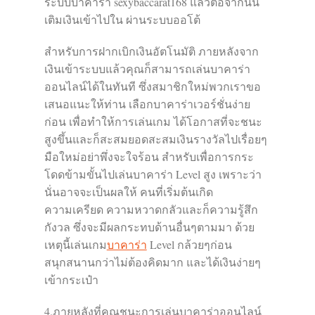
ระบบบาคาร่า sexybaccarat168 แล้วต่อจากนั้น
เติมเงินเข้าไปใน ผ่านระบบออโต้
สำหรับการฝากเบิกเงินอัตโนมัติ ภายหลังจาก
เงินเข้าระบบแล้วคุณก็สามารถเล่นบาคาร่า
ออนไลน์ได้ในทันที ซึ่งสมาชิกใหม่พวกเราขอ
เสนอแนะให้ท่าน เลือกบาคาร่าเวอร์ชั่นง่าย
ก่อน เพื่อทำให้การเล่นเกม ได้โอกาสที่จะชนะ
สูงขึ้นและก็สะสมยอดสะสมเงินรางวัลไปเรื่อยๆ
มือใหม่อย่าพึ่งจะใจร้อน สำหรับเพื่อการกระ
โดดข้ามขั้นไปเล่นบาคาร่า Level สูง เพราะว่า
นั่นอาจจะเป็นผลให้ คนที่เริ่มต้นเกิด
ความเครียด ความหวาดกลัวและก็ความรู้สึก
กังวล ซึ่งจะมีผลกระทบด้านอื่นๆตามมา ด้วย
เหตุนี้เล่นเกม
บาคาร่า
Level กล้วยๆก่อน
สนุกสนานกว่าไม่ต้องคิดมาก และได้เงินง่ายๆ
เข้ากระเป๋า
4.ภายหลังที่คุณชนะการเล่นบาคาร่าออนไลน์