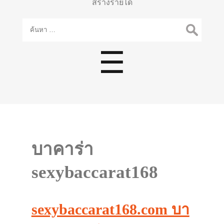
สร้างรายได้
ค้นหา
สำหรับ:
Menu
☰
บาคาร่า
sexybaccarat168
sexybaccarat168.com บา