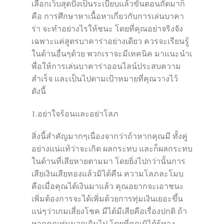
เลือกเว็บสุดปังเป็นระเบียบแล้วขั้นตอนถัดมาก็
คือ การศึกษาหาเนื้อหาเกี่ยวกับการเล่นบาคา
ร่า จะทำอย่างไรให้ชนะ โดยที่คุณอย่าจริงจัง
เฉพาะแค่สูตรบาคาร่าอย่างเดียว ควรจะเรียนรู้
ในด้านอื่นๆด้วย พวกเราจะมีเทคนิค มาแนะนำเ
พื่อให้การเล่นบาคาร่าออนไลน์ประสบความ
สำเร็จ และเป็นไปตามเป้าหมายที่คุณวางไว้
ดังนี้
1.อย่าใจร้อนและอย่าโลภ
สิ่งนี้สำคัญมากๆเนื่องจากว่าถ้าหากคุณมี ทั้งคู่
อย่างแน่แท้ว่าจะเกิด ผลกระทบ และก็ผลกระทบ
ในด้านที่เสียหายตามมา โดยยิ่งไปกว่านั้นการ
เสียเงินเสียทองแล้วมิได้คืน ความโลภละโมบ
คือเมื่อคุณได้เงินมาแล้ว คุณอยากจะเอาชนะ
เพิ่มต้องการจะได้เพิ่มด้วยการทุ่มเงินเยอะขึ้น
แน่ๆว่าเกมเสี่ยงโชค มีได้มีเสียคือเรื่องปกติ ถ้า
หากคุณทุ่มมากเกินไป โดยที่คุณมิได้รู้ทาง