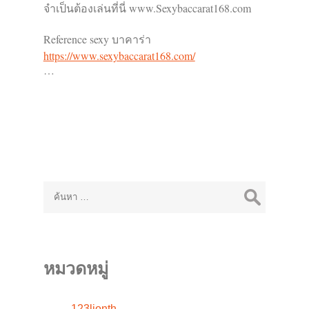
จำเป็นต้องเล่นที่นี่ www.Sexybaccarat168.com
Reference sexy บาคาร่า
https://www.sexybaccarat168.com/
…
ค้นหา
สำหรับ:
หมวดหมู่
123lionth