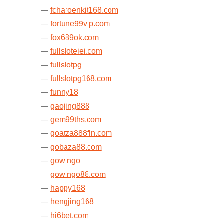
fcharoenkit168.com
fortune99vip.com
fox689ok.com
fullsloteiei.com
fullslotpg
fullslotpg168.com
funny18
gaojing888
gem99ths.com
goatza888fin.com
gobaza88.com
gowingo
gowingo88.com
happy168
hengjing168
hi6bet.com