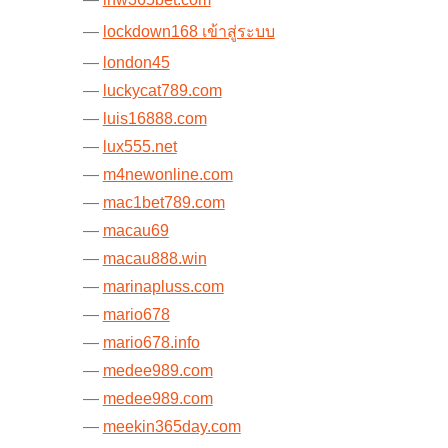
lockdown168 เข้าสู่ระบบ
london45
luckycat789.com
luis16888.com
lux555.net
m4newonline.com
mac1bet789.com
macau69
macau888.win
marinapluss.com
mario678
mario678.info
medee989.com
medee989.com
meekin365day.com