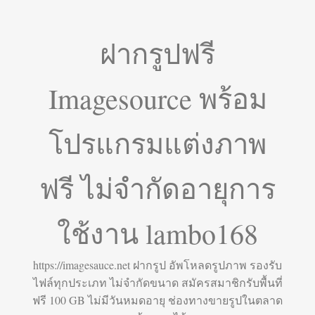
ฝากรูปฟรี
Imagesource พร้อม
โปรแกรมแต่งภาพ
ฟรี ไม่จำกัดอายุการ
ใช้งาน lambo168
https://imagesauce.net ฝากรูป อัพโหลดรูปภาพ รองรับ
ไฟล์ทุกประเภท ไม่จำกัดขนาด สมัครสมาชิกรับพื้นที่
ฟรี 100 GB ไม่มีวันหมดอายุ ช่องทางขายรูปในตลาด