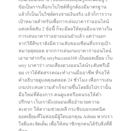
ข้อเป็นการเลือกเว็บไซต์ที่ถูกต้องมีมาตรฐาน
แล้วก็เป็นเว็บไซต์ตรงจ่ายเงินจริง แล้วก็การวาง
เป้าหมายสำหรับเพื่อการเล่นบาคาร่าออนไลน์
แค่เคล็ดลับ 2 ข้อนี้ ก็จะมีผลให้คุณมีแนวทางใน
การเล่นบาคาร่าอย่างแม่นยำแล้ว แต่ว่านอก
จากวิธีดีๆเรายังมีความลับของเซียนที่บรรลุเป้า
หมายสุดยอด จากการเล่นเกมบาคาร่าออนไลน์
เอามาฝากกัน sexybaccarat168 เป็นยอดเยี่ยม เว็บ
sexy บาคาร่า เกมเสี่ยงดวงออนไลน์ระดับพรีเมี่
ยม เราได้คัดสรรคณะทำงานมืออาชีพ ที่รอให้
คำอธิบายดูแลคุณตลอด 24 ชั่วโมง เพื่อการเล่น
เกมประสบความสำเร็จง่ายขึ้นโดยยิ่งไปกว่านั้น
มือใหม่ที่ต้องการ คนดูแลหรือคนรอให้คำ
ปรึกษา เว็บเรามีแน่นอนเพื่ออำนวยความ
สะดวก ให้ความช่วยเหลื กระซิบบอกเทคนิค
ยอดเยี่ยมที่ไม่ค่อยมีผู้ใดบอกคุณ Admin พวกเรา
ใจดีและจัดเต็ม เพื่อให้สมาชิกทุกคนได้รับสิ่งที่ดี
ที่สุด