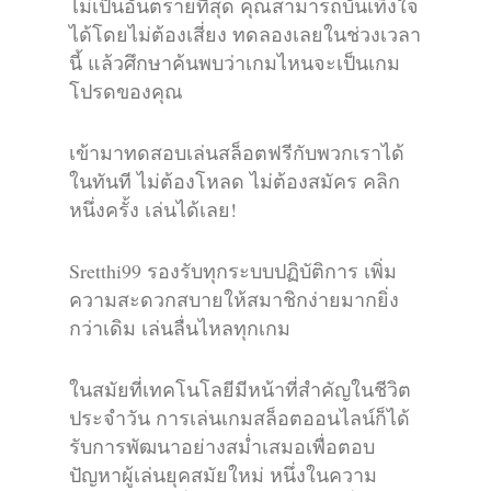
ไม่เป็นอันตรายที่สุด คุณสามารถบันเทิงใจ
ได้โดยไม่ต้องเสี่ยง ทดลองเลยในช่วงเวลา
นี้ แล้วศึกษาค้นพบว่าเกมไหนจะเป็นเกม
โปรดของคุณ
เข้ามาทดสอบเล่นสล็อตฟรีกับพวกเราได้
ในทันที ไม่ต้องโหลด ไม่ต้องสมัคร คลิก
หนึ่งครั้ง เล่นได้เลย!
Sretthi99 รองรับทุกระบบปฏิบัติการ เพิ่ม
ความสะดวกสบายให้สมาชิกง่ายมากยิ่ง
กว่าเดิม เล่นลื่นไหลทุกเกม
ในสมัยที่เทคโนโลยีมีหน้าที่สำคัญในชีวิต
ประจำวัน การเล่นเกมสล็อตออนไลน์ก็ได้
รับการพัฒนาอย่างสม่ำเสมอเพื่อตอบ
ปัญหาผู้เล่นยุคสมัยใหม่ หนึ่งในความ