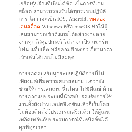
เจริญรุ่งเรืองที่เห็นได้ชัด เป็นการที่เกม
สล็อต สามารถรองรับได้ทุกระบบปฏิบัติ
การ ไม่ว่าจะเป็น iOS, Android,
ทดลอง
เล่นสล็อต
Windows หรือ macOS ทำให้ผู้
เล่นสามารถเข้าถึงเกมได้อย่างง่ายดาย
จากทุกวัสดุอุปกรณ์ ไม่ว่าจะเป็น สมาร์ท
โฟน แท็บเล็ต หรือคอมพิวเตอร์ ก็สามารถ
เข้าเล่นได้แบบไม่มีสะดุด
การรอคอยงรับทุกระบบปฏิบัติการนี้ไม่
เพียงแค่เพิ่มความสบายสบาย แต่ว่ายัง
ช่วยให้การเล่นเกม ลื่นไหล ไม่มีดีเลย์ ด้วย
การออกแบบระบบที่นำสมัย รองรับการใช้
งานทั้งยังผ่านแอปพลิเคชันแล้วก็เว็บโดย
ไม่ต้องติดตั้งโปรแกรมเสริมเติม ให้ผู้เล่น
เพลิดเพลินกับประสบการณ์ที่เหนือชั้นได้
ทุกที่ทุกเวลา