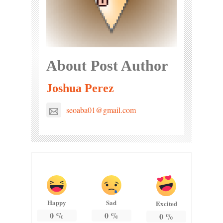
About Post Author
Joshua Perez
seoaba01@gmail.com
Happy
Sad
Excited
0
%
0
%
0
%