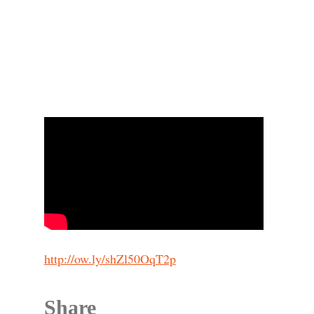
http://ow.ly/shZl50OqT2p
Share