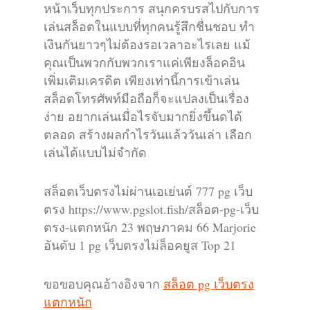
หน้าเว็บทุกประการ สนุกครบรสไปกับการ
เล่นสล็อตในแบบที่ทุกคนรู้สึกชื่นชอบ ทำ
เงินกันยาวๆไม่ต้องรอเวลาอะไรเลย แม้
คุณเป็นพวกกับพวกเราแค่เพียงล็อคอิน
เพิ่มเติมเครดิต เพียงเท่านี้การเข้าเล่น
สล็อตโทรศัพท์มือถือก็จะแปลงเป็นเรื่อง
ง่าย อยากเล่นเมื่อไรจับมากยิ่งขึ้นดได้
ตลอด สร้างผลกำไรวันแล้ววันเล่า เลือก
เล่นได้แบบไม่จำกัด
สล็อตเว็บตรงไม่ผ่านเอเย่นต์ 777 pg เว็บ
ตรง https://www.pgslot.fish/สล็อต-pg-เว็บ
ตรง-แตกหนัก 23 พฤษภาคม 66 Marjorie
อันดับ 1 pg เว็บตรงไม่ล็อคยูส Top 21
ขอขอบคุณอ้างอิงจาก
สล็อต pg เว็บตรง
แตกหนัก