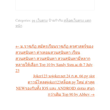
Categories:
pg เว็บตรง
ป้ายกำกับ:
สล็อตเว็บตรง แตก
หนัก
←
ม.ราชภัฏ สมัครเรียนราชภัฏ ครุศาสตร์ของ
แนะแนว
สวนสุนันทา ค่าเทอมสวนสุนันทา เรียน
สวนสุนันทา สวนสุนันทา สวนสุนันทามีหลาก
เรื่อง
หลายให้เลือก Top 10 by Sandy Ssru.ac.th 7 July
23
Joker123 xojoker.net 24 ก.ค. 66 pg slot
ดาวน์โหลดjoker123สล็อต pg ใหม่ ล่าสุด
NEWรองรับทั้ง IOS และ ANDROID slotxo สนุก
กว่าเดิม Top 90 by Abbey
→