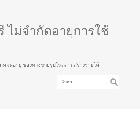
 ไม่จำกัดอายุการใช้
มีวันหมดอายุ ช่องทางขายรูปในตลาดสร้างรายได้
ค้นหา
สำหรับ: