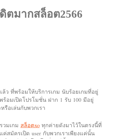
รดิตมากสล็อต2566
ล้ว ที่พร้อมให้บริการเกม นับร้อยเกมที่อยู่
พร้อมเปิดโปรโมชั่น ฝาก 1 รับ 100 มีอยู่
ใจหรือเล่นกับพวกเรา
น รวมเกม
สล็อตxo
ทุกค่ายดังมาไว้ในตรงนี้ที่
งแค่สมัครเปิด user กับพวกเราเพียงแค่นั้น