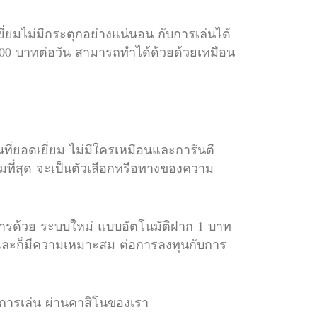
ยี่ยมไม่มีกระตุกอย่างแน่นอน กับการเล่นได้
0000 บาทต่อวัน สามารถทำได้ด้วยด้วยเหมือน
ทุนที่ยอดเยี่ยม ไม่มีใครเหมือนและการันตี
ี่ยมที่สุด จะเป็นตัวเลือกหรือทางของความ
นาคารด้วย ระบบใหม่ แบบอัตโนมัติฝาก 1 บาท
หลายและก็มีความเหมาะสม ต่อการลงทุนกับการ
ับการเล่น ผ่านคาสิโนของเรา