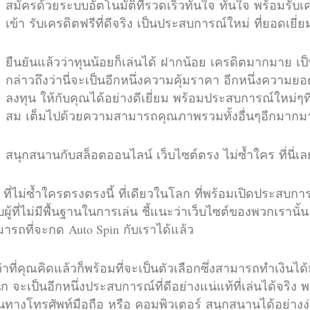
สมัครด้วยระบบอัตโนมัติที่รวดเร็วทันใจ ทันใจ พร้อมรับเค
เข้า รับเครดิตฟรีที่ดีจริง เป็นประสบการณ์ใหม่ ที่ยอดเยี่
ยืนยันแล้วว่าทุนน้อยก็เล่นได้ ฝากน้อย เครดิตมากมาย เป็น
กล่าวถึงว่านี่จะเป็นอีกหนึ่งความคุ้มราคา อีกหนึ่งความย
ลงทุน ให้กับคุณได้อย่างดีเยี่ยม พร้อมประสบการณ์ใหม่ๆท
สม เต็มไปด้วยความสามารถคุณภาพรวมทั้งอื่นๆอีกมากมาย 
สนุกสนานกับสล็อตออนไลน์ เว็บไซต์ตรง ไม่ซ้ำใคร ที่นี่เล
 ที่ไม่ซ้ำใครตรงตรงนี้ ที่เดียวในโลก ที่พร้อมเปิดประสบ
ู้ที่ไม่มีพื้นฐานในการเล่น ชี้แนะว่าเว็บไซต์ของพวกเรานั้น
รถที่จะกด Auto Spin กับเราได้แล้ว
่าที่คุณคิดแล้วก็พร้อมที่จะเป็นตัวเลือกซึ่งสามารถทำเงินไ
ก จะเป็นอีกหนึ่งประสบการณ์ที่ดีอย่างแน่แท้ที่เล่นได้จริ
่ง ผ่านทางโทรศัพท์มือถือ หรือ คอมพิวเตอร์ สนุกสนานได้อย่าง