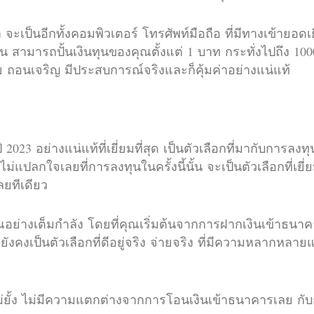
จะเป็นอีกทั้งคอมพิวเตอร์ โทรศัพท์มือถือ ที่มีทางเข้ายอดเ
ัน สามารถปั้นเงินทุนของคุณตั้งแต่ 1 บาท กระทั่งไปถึง 1
่าย ถอนเจริญ มีประสบการณ์จริงและก็คุ้มค่าอย่างแน่แท้
ี 2023 อย่างแน่แท้ที่เยี่ยมที่สุด เป็นตัวเลือกที่มากับการลง
ไม่แปลกใจเลยที่การลงทุนในครั้งนี้นั้น จะเป็นตัวเลือกที่เย
ลยทีเดียว
รคุณอย่างเต็มกำลัง โดยที่คุณเริ่มต้นจากการฝากเงินเข้าธ
ถมยังคงเป็นตัวเลือกที่ดีอยู่จริง จ่ายจริง ที่มีความหลาก
ด้ไม่ยั้ง ไม่มีความแตกต่างจากการโอนเงินเข้าธนาคารเลย ก