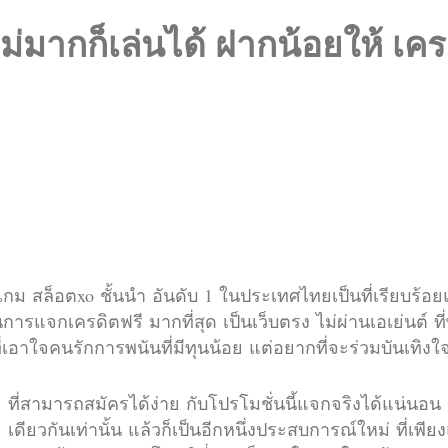
่มากก็เล่นได้ ฝากน้อยให้ เค
่ายเกม สล็อตxo ชั้นนำ อันดับ 1 ในประเทศไทยเป็นที่เรียบร้อยแ
ารแจกเครดิตฟรี มากที่สุด เป็นเว็บตรง ไม่ผ่านเอเย่นต์ ที่
 ที่เอาใจคนรักการพนันที่มีทุนน้อย แต่อยากที่จะร่วมบันเทิง
ที่สามารถสมัครได้ง่าย กับโปรโมชั่นนี้แจกจริงได้แน่นอ
เดียวกันเท่านั้น แล้วก็เป็นอีกหนึ่งประสบการณ์ใหม่ ที่เพีย