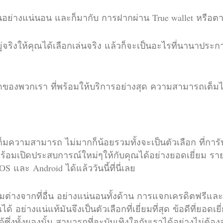
นักปั่นอย่างแน่นอน และก็มากับ การฝากผ่าน True wallet หร
ยู่จริงให้คุณได้เลือกเล่นจริง แล้วก็จะเป็นอะไรที่นานาประ
ดของพวกเรา ที่พร้อมให้บริการอย่างสุด ความสามารถเต็ม
เต็มความสามารถ ไม่มากก็น้อยรวมทั้งจะเป็นตัวเลือก ที่การ
งพร้อมเปิดประสบการณ์ใหม่ๆให้กับคุณได้อย่างยอดเยี่ยม ราย
S และ Android ได้แล้ววันนี้ที่นี่เลย
มต่างจากที่อื่น อย่างแน่นอนทั้งด้าน การแจกเครดิตฟรีและสิ
้ อย่างแน่แท้มันจึงเป็นตัวเลือกที่เยี่ยมที่สุด ข้อดีที่ยอด
ด้ซึ่งทั้งผองนั้น สามารถที่จะบันเทิงใจกับเราได้อย่างไม่ต้อ