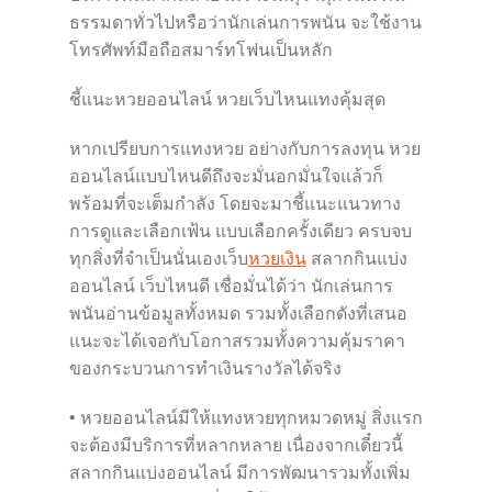
ธรรมดาทั่วไปหรือว่านักเล่นการพนัน จะใช้งาน
โทรศัพท์มือถือสมาร์ทโฟนเป็นหลัก
ชี้แนะหวยออนไลน์ หวยเว็บไหนแทงคุ้มสุด
หากเปรียบการแทงหวย อย่างกับการลงทุน หวย
ออนไลน์แบบไหนดีถึงจะมั่นอกมั่นใจแล้วก็
พร้อมที่จะเต็มกำลัง โดยจะมาชี้แนะแนวทาง
การดูและเลือกเฟ้น แบบเลือกครั้งเดียว ครบจบ
ทุกสิ่งที่จำเป็นนั่นเองเว็บ
หวยเงิน
สลากกินแบ่ง
ออนไลน์ เว็บไหนดี เชื่อมั่นได้ว่า นักเล่นการ
พนันอ่านข้อมูลทั้งหมด รวมทั้งเลือกดังที่เสนอ
แนะจะได้เจอกับโอกาสรวมทั้งความคุ้มราคา
ของกระบวนการทำเงินรางวัลได้จริง
• หวยออนไลน์มีให้แทงหวยทุกหมวดหมู่ สิ่งแรก
จะต้องมีบริการที่หลากหลาย เนื่องจากเดี๋ยวนี้
สลากกินแบ่งออนไลน์ มีการพัฒนารวมทั้งเพิ่ม