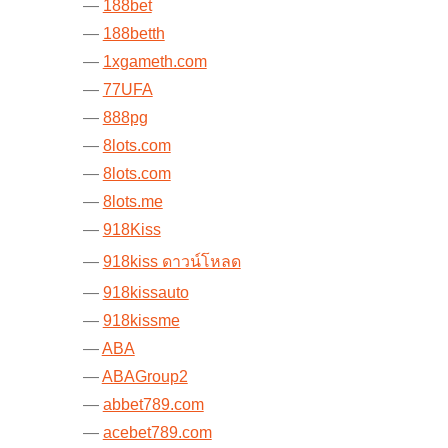
188bet
188betth
1xgameth.com
77UFA
888pg
8lots.com
8lots.com
8lots.me
918Kiss
918kiss ดาวน์โหลด
918kissauto
918kissme
ABA
ABAGroup2
abbet789.com
acebet789.com