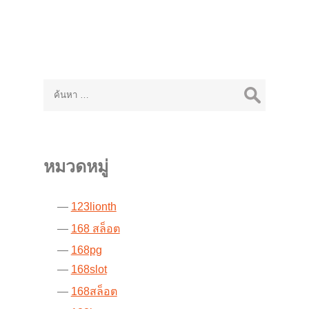
ค้นหา
สำหรับ:
หมวดหมู่
123lionth
168 สล็อต
168pg
168slot
168สล็อต