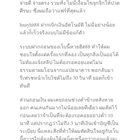
จ่ายดี จ่ายตรง รวมทั้ง ไม่มีเงื่อนไขจุกจิกให้ปวด
ศีรษะ ซึ่งผมถือว่าแฟร์ที่สุดแล้ว
huayhit88 ฝากเบิกเงินอัตโนมัติ ไม่มีอย่างน้อย
แล้วก็เร็วจริงแบบไม่มีข้อแก้ตัว
ระบบฝากถอนของเว็บนี้หวยฮิต88 ทำให้ผม
ชอบใจตั้งแต่ครั้งแรกที่ลอง เป็นทุกสิ่งเป็นออโต้
ไม่ต้องแจ้งสลิป ไม่ต้องรอคอยแอดไม่น
ธรรมดาผมโอนจากแอปธนาคาร พอกลับมา
รีเฟรชหน้าเว็บไซต์ไม่ถึง 30 วินาที ยอดก็เข้า
ทันที
ส่วนถอนเงิน ผมเคยถอนช่วงค่ำข้างหลังหวย
ออก คนเล่นกันมากไม่น้อยเลยทีเดียว ผมคิดไว้
ก่อนเลยว่าจำเป็นที่จะต้องรอคอยอย่างต่ำ 10
นาที แต่ปรากฏว่าไม่ถึง 3 นาทีเงินเข้าบัญชีเป็น
ระเบียบ นี่แหละสิ่งที่ทำให้ผมตัดสินใจอยู่กับเว็บ
นี้ยาวๆไม่ต้องลุ้นให้เหน็ดเหนื่อยว่าถอนแล้วจะ