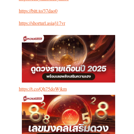
https://bitt.to/37dao0
https://shorturl.asia/j17vr
https://t.co/Qh75doWjkm