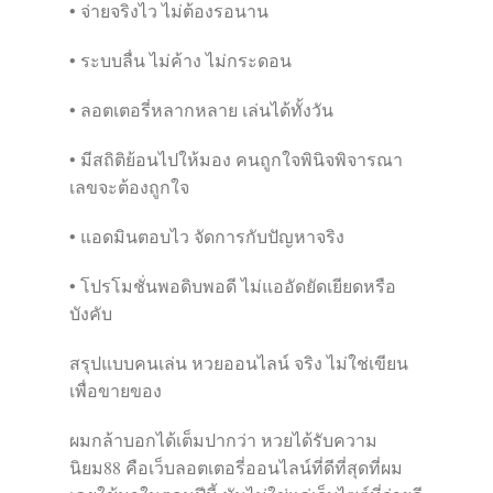
• จ่ายจริงไว ไม่ต้องรอนาน
• ระบบลื่น ไม่ค้าง ไม่กระดอน
• ลอตเตอรี่หลากหลาย เล่นได้ทั้งวัน
• มีสถิติย้อนไปให้มอง คนถูกใจพินิจพิจารณา
เลขจะต้องถูกใจ
• แอดมินตอบไว จัดการกับปัญหาจริง
• โปรโมชั่นพอดิบพอดี ไม่แออัดยัดเยียดหรือ
บังคับ
สรุปแบบคนเล่น หวยออนไลน์ จริง ไม่ใช่เขียน
เพื่อขายของ
ผมกล้าบอกได้เต็มปากว่า หวยได้รับความ
นิยม88 คือเว็บลอตเตอรี่ออนไลน์ที่ดีที่สุดที่ผม