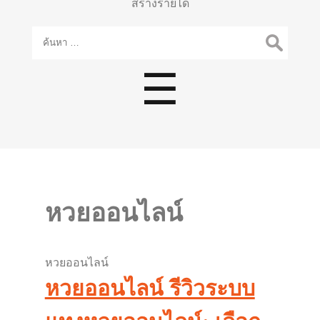
สร้างรายได้
ค้นหา
สำหรับ:
Menu
☰
หวยออนไลน์
หวยออนไลน์
หวยออนไลน์ รีวิวระบบ