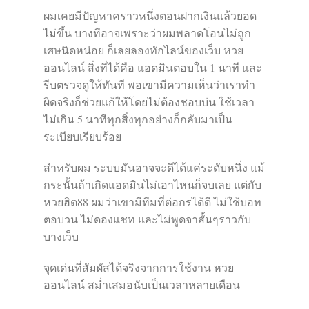
ผมเคยมีปัญหาคราวหนึ่งตอนฝากเงินแล้วยอด
ไม่ขึ้น บางทีอาจเพราะว่าผมพลาดโอนไม่ถูก
เศษนิดหน่อย ก็เลยลองทักไลน์ของเว็บ หวย
ออนไลน์ สิ่งที่ได้คือ แอดมินตอบใน 1 นาที และ
รีบตรวจดูให้ทันที พอเขามีความเห็นว่าเราทำ
ผิดจริงก็ช่วยแก้ให้โดยไม่ต้องชอบบ่น ใช้เวลา
ไม่เกิน 5 นาทีทุกสิ่งทุกอย่างก็กลับมาเป็น
ระเบียบเรียบร้อย
สำหรับผม ระบบมันอาจจะดีได้แค่ระดับหนึ่ง แม้
กระนั้นถ้าเกิดแอดมินไม่เอาไหนก็จบเลย แต่กับ
หวยฮิต88 ผมว่าเขามีทีมที่ต่อกรได้ดี ไม่ใช้บอท
ตอบวน ไม่ดองแชท และไม่พูดจาสั้นๆราวกับ
บางเว็บ
จุดเด่นที่สัมผัสได้จริงจากการใช้งาน หวย
ออนไลน์ สม่ำเสมอนับเป็นเวลาหลายเดือน