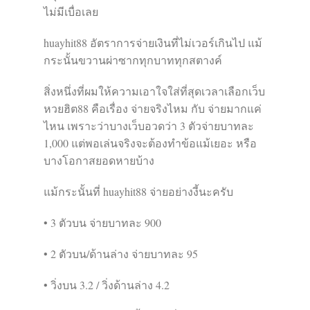
ไม่มีเบื่อเลย
huayhit88 อัตราการจ่ายเงินที่ไม่เวอร์เกินไป แม้
กระนั้นขวานผ่าซากทุกบาททุกสตางค์
สิ่งหนึ่งที่ผมให้ความเอาใจใส่ที่สุดเวลาเลือกเว็บ
หวยฮิต88 คือเรื่อง จ่ายจริงไหม กับ จ่ายมากแค่
ไหน เพราะว่าบางเว็บอวดว่า 3 ตัวจ่ายบาทละ
1,000 แต่พอเล่นจริงจะต้องทำข้อแม้เยอะ หรือ
บางโอกาสยอดหายบ้าง
แม้กระนั้นที่ huayhit88 จ่ายอย่างงี้นะครับ
• 3 ตัวบน จ่ายบาทละ 900
• 2 ตัวบน/ด้านล่าง จ่ายบาทละ 95
• วิ่งบน 3.2 / วิ่งด้านล่าง 4.2