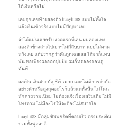
ได้เงินหรือไม่
เคยถูกเลขท้ายสองตัว huayhit88 แบบไม่ตั้งใจ
แล้วเงินเข้าจริงแบบไม่มีปัญหาเลย
จำได้แม่นเลยครับ งวดแรกที่เล่น ผมลองแทง
สองตัวข้างล่างไปเบาๆไม่กี่สิบบาท แบบไม่คาด
หวังเลย แต่ปรากฏว่าดันถูกเฉยเลย ได้มาก็แทบ
พัน พอเพียงผลออกปุบปับ ผมก็ทดลองถอนดู
ทันที
ผลเป็น เงินฝากบัญชีเร็วมาก และไม่มีการจำกัด
อย่างต่ำหรือสูงสุดอะไรก็แล้วแต่ทั้งนั้น ไม่โดน
หักค่าธรรมเนียม ไม่ต้องแจ้งเรื่องเสริมเติม ไม่มี
โทรตาม ไม่มีอะไรให้จะต้องไม่สบายใจ
huayhit88 มีกลุ่มซัพพอร์ตที่ตอบเร็ว ตรงประเด็น
รวมทั้งพูดจาดี