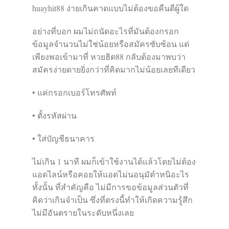
huayhit88 ง่ายเกินคาดแบบไม่ต้องขอคืนดีผู้ใด
อย่างที่บอก ผมไม่ถนัดอะไรที่มันต้องกรอก
ข้อมูลจำนวนไม่ใช่น้อยหรือสมัครซับซ้อน แต่
เพียงพอเข้ามาที่ หวยฮิต88 กลับต้องมาพบว่า
สมัครง่ายดายยิ่งกว่าที่คิดมากไม่น้อยเลยทีเดียว
• แค่กรอกเบอร์โทรศัพท์
• ตั้งรหัสผ่าน
• ใส่บัญชีธนาคาร
ไม่เกิน 1 นาที ผมก็เข้าใช้งานได้แล้วโดยไม่ต้อง
แอดไลน์หรือคอยให้แอดไม่นอนุมัตำหนิอะไร
ทั้งนั้น ที่สำคัญคือ ไม่มีการขอข้อมูลส่วนตัวที่
คิดว่าเกินจำเป็น ซึ่งที่ตรงนี้ทำให้เกิดความรู้สึก
ไม่มีอันตรายในระดับหนึ่งเลย