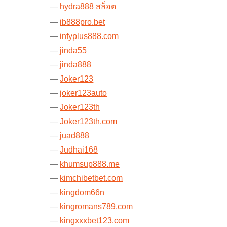
hydra888 สล็อต
ib888pro.bet
infyplus888.com
jinda55
jinda888
Joker123
joker123auto
Joker123th
Joker123th.com
juad888
Judhai168
khumsup888.me
kimchibetbet.com
kingdom66n
kingromans789.com
kingxxxbet123.com