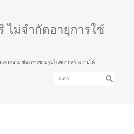
 ไม่จำกัดอายุการใช้
มีวันหมดอายุ ช่องทางขายรูปในตลาดสร้างรายได้
ค้นหา
สำหรับ: