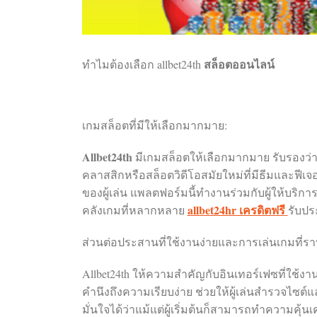
สล็อตออนไลน์
ทำไมต้องเลือก allbet24th
เกมสล็อตที่มีให้เลือกมากมาย:
Allbet24th
มีเกมสล็อตให้เลือกมากมาย รับรองว่า
คลาสสิกหรือสล็อตวิดีโอสมัยใหม่ที่มีธีมและฟีเจอ
ของผู้เล่น แพลตฟอร์มนี้ทำงานร่วมกับผู้ให้บริการซ
allbet24hr เครดิตฟรี
คลังเกมที่หลากหลาย
รับปร
ส่วนต่อประสานที่ใช้งานง่ายและการเล่นเกมที่ราบ
Allbet24th ให้ความสำคัญกับอินเทอร์เฟซที่ใช้ง
คำนึงถึงความเรียบง่าย ช่วยให้ผู้เล่นสำรวจไซต์แ
มั่นใจได้ว่าแม้แต่ผู้เริ่มต้นก็สามารถทำความคุ