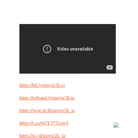
https://bit.ly/movie2k-io
https://rebrand.ly/movie2k-io
https://wow.in.th/movie2k_io
https://t.co/6GY377cew9
https://is.gd/movie2k_io