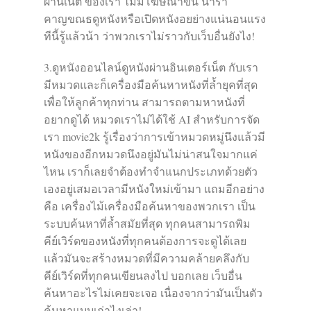
ผ่านเน็ต ของเรา ไม่มีโฆษณาขั้น น่ารำ
คาญขณธดูหนังหรือเปิดหนังอยย่างแน่นอนแรง
ทีนี้รู้แล้วน้า ว่าพวกเราไม่ราวกับเว็บอื่นยังไง!
3.ดูหนังออนไลน์ดูหนังผ่านอินเตอร์เน็ต กับเรา
มีหมวดและก็เครื่องมือค้นหาหนังที่ล้ำยุคที่สุด
เพื่อให้ลูกค้าทุกท่าน สามารถตามหาหนังที่
อยากดูได้ หมวดเราไม่ได้ใช้ AI สำหรับการจัด
เรา movie2k รู้เรื่องว่าการเข้าหมวดหมู่นึงแล้วมี
หนังของอีกหมวดนึงอยู่มันไม่น่าสนใจมากแค่
ไหน เราก็เลยจำต้องทำจำแนกประเภทด้วยตัว
เองอยู่เสมอเวลามีหนังใหม่เข้ามา แถมอีกอย่าง
คือ เครื่องไม้เครื่องมือค้นหาของพวกเรา เป็น
ระบบค้นหาที่ล้ำสมัยที่สุด ทุกคนสามารถพิม
คีย์เวิร์ดของหนังที่ทุกคนต้องการจะดูได้เลย
แล้วมันจะสร้างหมวดที่มีความคล้ายคลึงกับ
คีย์เวิร์ดที่ทุกคนเขียนลงไป บอกเลย เว็บอื่น
ค้นหาอะไรไม่เคยจะเจอ เนื่องจากว่ามันเป็นตัว
ค้นหาแบบเก่าไงเล่า!