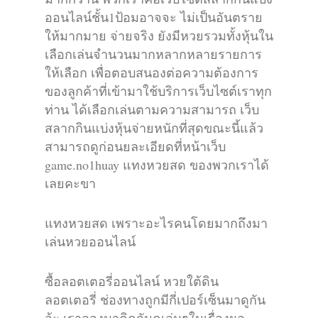
ออนไลน์ชั้น1ป้อมอาจจะ ไม่เป็นอันตราย
ให้มากมาย จ่ายจริง ยังมีหวยรวมทั้งหุ้นใน
เลือกเล่นจำนวนมากหลากหลายรายการ
ให้เลือก เพื่อตอบสนองต่อความต้องการ
ของลูกค้าที่เข้ามาใช้บริการเว็บไซต์เราทุก
ท่าน ได้เลือกเล่นตามความสามารถ เว็บ
สลากกินแบ่งหุ้นจ่ายหนักที่สุดขณะนี้แล้ว
สามารถดูก่อนยละเอียดที่หน้าเว็บ
game.no1huay แทงหวยสด ของพวกเราได้
เลยคะขา
แทงหวยสด เพราะอะไรคนโดยมากถึงมา
เล่นหวยออนไลน์
ซื้อลอตเตอรี่ออนไลน์ หวยใต้ดิน
ลอตเตอรี่ ช่องทางถูกมีกี่เปอร์เซ็นมาดูกัน
จ้ะ เราลองมาคิดกันดูเล่นๆในเรื่องผล