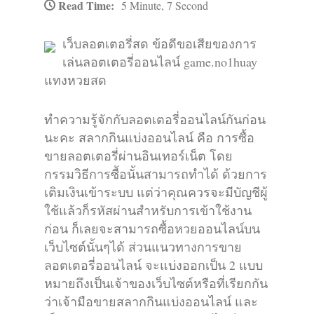
Read Time:
5 Minute, 7 Second
เว็บลอตเตอรี่สด ข้อดีขอเสียของการ
เล่นลอตเตอรี่ออนไลน์ game.no1huay
แทงหวยสด
ทำความรู้จักกับลอตเตอรี่ออนไลน์กันก่อน
นะคะ สลากกินแบ่งออนไลน์ คือ การซื้อ
ขายลอตเตอรี่ผ่านอินเทอร์เน็ต โดย
กรรมวิธีการซื้อนั้นสามารถทำได้ ด้วยการ
เติมเงินเข้าระบบ แต่ว่าคุณควรจะมีบัญชีผู้
ใช้แล้วก็รหัสผ่านสำหรับการเข้าใช้งาน
ก่อน ก็เลยจะสามารถซื้อหวยออนไลน์บน
เว็บไซต์นั้นๆได้ ส่วนแนวทางการขาย
ลอตเตอรี่ออนไลน์ จะแบ่งออกเป็น 2 แบบ
หมายถึงเป็นเจ้าของเว็บไซต์หรือที่เรียกกัน
ว่าเจ้ามือขายสลากกินแบ่งออนไลน์ และ