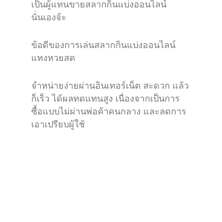
เป็นผู้แทนขายสลากกินแบ่งออนไลน์
นั่นเองจ้ะ
ข้อดีของการเล่นสลากกินแบ่งออนไลน์
แทงหวยสด
จำหน่ายง่ายผ่านอินเทอร์เน็ต สะดวก แล้ว
ก็เร็ว ได้ผลทดแทนสูง เนื่องจากเป็นการ
ซื้อแบบไม่ผ่านพ่อค้าคนกลาง และลดการ
เอาเปรียบผู้ใช้