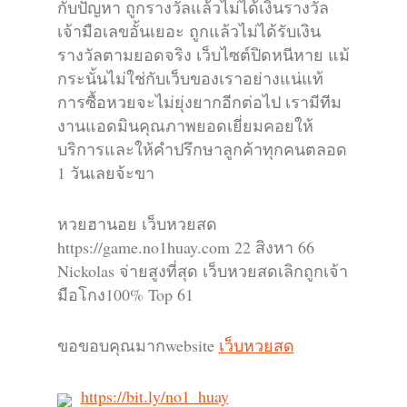
กับปัญหา ถูกรางวัลแล้วไม่ได้เงินรางวัล
เจ้ามือเลขอั้นเยอะ ถูกแล้วไม่ได้รับเงิน
รางวัลตามยอดจริง เว็บไซต์ปิดหนีหาย แม้
กระนั้นไม่ใช่กับเว็บของเราอย่างแน่แท้
การซื้อหวยจะไม่ยุ่งยากอีกต่อไป เรามีทีม
งานแอดมินคุณภาพยอดเยี่ยมคอยให้
บริการและให้คำปรึกษาลูกค้าทุกคนตลอด
1 วันเลยจ้ะขา
หวยฮานอย เว็บหวยสด
https://game.no1huay.com 22 สิงหา 66
Nickolas จ่ายสูงที่สุด เว็บหวยสดเลิกถูกเจ้า
มือโกง100% Top 61
ขอขอบคุณมากwebsite
เว็บหวยสด
https://bit.ly/no1_huay