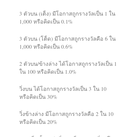
3 ตัวบน (เต็ง) มีโอกาสถูกรางวัลเป็น 1 ใน
1,000 หรือคิดเป็น 0.1%
3 ตัวบน (โต็ด) มีโอกาสถูกรางวัลคือ 6 ใน
1,000 หรือคิดเป็น 0.6%
2 ตัวบน/ข้างล่าง ได้โอกาสถูกรางวัลเป็น 1
ใน 100 หรือคิดเป็น 1.0%
วิ่งบน ได้โอกาสถูกรางวัลเป็น 3 ใน 10
หรือคิดเป็น 30%
วิ่งข้างล่าง มีโอกาสถูกรางวัลคือ 2 ใน 10
หรือคิดเป็น 20%