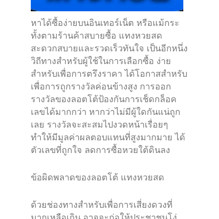
หาได้ซื้อง่ายบนอินเทอร์เน็ต หรือแม้กระ
ทั้งตามร้านค้าสบายซื้อ แทงหวยสด
สะดวกสบายและรวดเร็วทันใจ เป็นอีกหนึ่ง
วิถีทางสำหรับผู้ใช้ในการเลือกซื้อ ง่าย
สำหรับเพื่อการตรึงราคา ได้โอกาสสำหรับ
เพื่อการถูกรางวัลค่อนข้างสูง การออก
รางวัลของลอตโต้ป้องกันการเช็ดกล็อค
เลขได้มากกว่า หากว่าไม่มีผู้ใดกันแน่ถูก
เลย รางวัลจะสะสมไปงวดหน้าเรื่อยๆ
ทำให้มีมูลค่าผลตอบแทนที่สูงมากมาย ได้
ตัวเลขที่ถูกใจ ลดการซื้อหวยใต้ดินลง
ข้อผิดพลาดของลอตโต้ แทงหวยสด
ด้วยช่องทางสำหรับเพื่อการเสี่ยงดวงที่
มากเหลือเกิน อาจจะก่อให้ประชาชนโง่