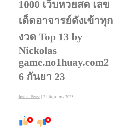
1000 เว็บหวยสด เลข
เด็ดอาจารย์ดังเข้าทุก
งวด Top 13 by
Nickolas
game.no1huay.com2
6 กันยา 23
Joshua Perez
|
21 มิถุนายน 2023
0
0