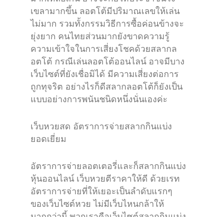
เขลามากขึ้น ลอตโต้มีปริมาณเลขให้เล่น
ไม่มาก รวมทั้งกรรมวิธีการซื้อค่อนข้างจะ
ยุ่งยาก คนไทยส่วนมากยังขาดความรู้
ความเข้าใจในการเสี่ยงโชคด้วยสลากล
อตโต้ กรณีเล่นลอตโต้ออนไลน์ อาจมีบาง
เว็บไซต์ที่ยังเชื่อมิได้ มีความเสี่ยงต่อการ
ถูกทุจริต อย่างไรก็ดีสลากลอตโต้ก็ยังเป็น
แบบอย่างการพนันชนิดหนึ่งนั่นเองค่ะ
เว็บหวยสด อัตราการจ่ายสลากกินแบ่ง
ยอดเยี่ยม
อัตราการจ่ายลอตเตอรี่และก็สลากกินแบ่ง
หุ้นออนไลน์ เว็บหวยตีราคาให้ดี ด้วยเรท
อัตราการจ่ายที่ให้เยอะเป็นลำดับแรกๆ
ของเว็บไซต์หวย ไม่มีเว็บไหนกล้าให้
มากกว่านี้ พวกเราคือเว็บไซต์สลากกินแบ่ง