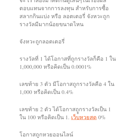
ตอบแทนจากการลงทุน สำหรับการซื้อ
สลากกินแบ่ง หรือ ลอตเตอรี่ จังหวะถูก
รางวัลมีมากน้อยขนาดไหน
จังหวะถูกลอตเตอรี่
รางวัลที่ 1 ได้โอกาสที่ถูกรางวัลก็คือ 1 ใน
1,000,000 หรือคิดเป็น 0.0001%
เลขท้าย 3 ตัว มีโอกาสถูกรางวัลคือ 4 ใน
1,000 หรือคิดเป็น 0.4%
เลขท้าย 2 ตัว ได้โอกาสถููกรางวัลเป็น 1
ใน 100 หรือคิดเป็น 1.
เว็บหวยสด
0%
โอกาสถูกหวยออนไลน์