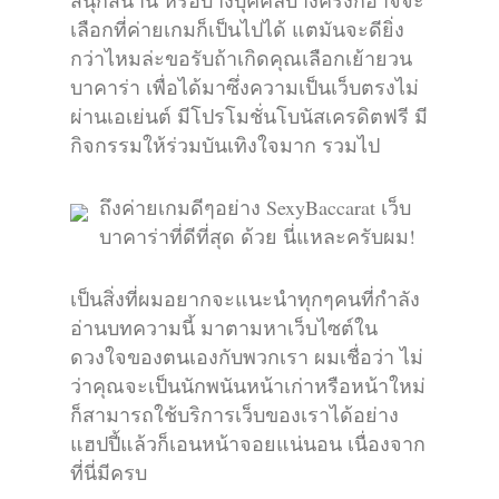
สนุกสนาน หรือบางบุคคลบางครั้งก็อาจจะ
เลือกที่ค่ายเกมก็เป็นไปได้ แตมันจะดียิ่ง
กว่าไหมล่ะขอรับถ้าเกิดคุณเลือกเย้ายวน
บาคาร่า เพื่อได้มาซึ่งความเป็นเว็บตรงไม่
ผ่านเอเย่นต์ มีโปรโมชั่นโบนัสเครดิตฟรี มี
กิจกรรมให้ร่วมบันเทิงใจมาก รวมไป
ถึงค่ายเกมดีๆอย่าง SexyBaccarat เว็บ
บาคาร่าที่ดีที่สุด ด้วย นี่แหละครับผม!
เป็นสิ่งที่ผมอยากจะแนะนำทุกๆคนที่กำลัง
อ่านบทความนี้ มาตามหาเว็บไซต์ใน
ดวงใจของตนเองกับพวกเรา ผมเชื่อว่า ไม่
ว่าคุณจะเป็นนักพนันหน้าเก่าหรือหน้าใหม่
ก็สามารถใช้บริการเว็บของเราได้อย่าง
แฮปปี้แล้วก็เอนหน้าจอยแน่นอน เนื่องจาก
ที่นี่มีครบ