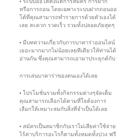
• ระบบออโต้ตั้งแต่การสมัคร การฝาก
หรือการถอน โดยเฉพาะระบบฝากถอนออ
โต้ที่คุณสามารถทำรายการด้วยตัวเองได้
เลย สะดวก รวดเร็ว รวมทั้งปลอดภัยสุดๆ
• มีบทความเกี่ยวกับการบาคาร่าออนไลน์
เยอะมากมากไม่น้อยเลยทีเดียวให้ท่านได้
อ่านกัน ซึ่งคุณสามารถเอามาประยุกต์กับ
การเล่นบาคาร่าของตนเองได้เลย
• โปรโมชั่นรวมทั้งกิจกรรมต่างๆจัดเต็ม
คุณสามารถเลือกได้ตามที่ใจต้องการ
เลือกให้เหมาะสมกับสิ่งที่จำเป็นได้เลย
• สมัครเป็นสมาชิกกับเราไม่เสียค่าใช้จ่าย
ไร้ค่าบริการอะไรก็ตามทั้งหมดทั้งปวง ฟรี