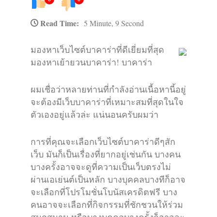
Read Time:
5 Minute, 9 Second
มองหาเว็บไซต์บาคาร่าที่ดีเยี่ยมที่สุด
มองหาเย้ายวนบาคาร่า! บาคาร่า
ผมเชื่อว่าหลายท่านที่กำลังอ่านเนื้อหานี้อยู่
จะต้องมีเว็บบาคาร่าที่เหมาะสมที่สุดในใจ
ตัวเองอยู่แล้วล่ะ แน่นอนครับผมว่า
การที่คุณจะเลือกเว็บไซต์บาคาร่าดีๆสัก
เว็บ มันก็เป็นเรื่องที่ยากอยู่เช่นกัน บางคน
บางครั้งอาจจะดูที่ความเป็นเว็บตรงไม่
ผ่านเอเย่นต์เป็นหลัก บางบุคคลบางทีก็อาจ
จะเลือกที่โปรโมชั่นโบนัสเครดิตฟรี บาง
คนอาจจะเลือกที่กิจกรรมที่ชักชวนให้ร่วม