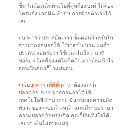
ขึ้น ไม่ต้องเดินทางไปที่ตู้หรือแบงค์ ไม่ต้อง
โทรแจ้งแอดมิน ทำรายการด้วยตัวเองได้
เลย
• บาคาร่า ประหยัดเวลา ขั้นตอนสำหรับใน
การฝากถอนออโต้ ใช้เวลาไม่นาน ผมค้ำ
ประกันเลยครับว่า ใช้เวลาไม่ถึง 1 นาที
ขอรับ คลิกเพียงแค่ไม่กี่คลิก ฝากเงินเข้าไว
ถอนเงินออกก็ไวแน่นอน
•
เว็บบาคาร่าที่ดีที่สุด
ถูกต้องและก็
ปลอดภัย ระบบฝากถอนออโต้ใช้
เทคโนโลยีเข้ามาช่วย มันช่วยลดความผิด
พลาดของระบบก้าวหน้า แถมมีระบบรักษา
ความปลอดภัยบรรเจิด คุณก็บันเทิงใจได้
เลยว่า เงินไม่หายแน่ๆ