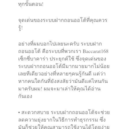
ทุกขั้นตอน!
จุดเด่นของระบบฝากถอนออโต้ที่คุณควร
รู้!
อย่างที่ผมบอกไปเลยนะครับ ระบบฝาก
ถอนออโต้ คือระบบที่พวกเรา Baccarat168
เซ็กซี่บาคาร่า ประยุกต์ใช้ ซึ่งจุดเด่นของ
ระบบฝากถอนออโต้มีมากมายมากไม่น้อย
เลยทีเดียวอย่างที่หลายๆคนรู้กันดี แต่ว่า
หากคนใดกันที่ยังสงสัยว่ามันดีแค่ไหนกัน
มาครับผม! ผมจะมาเล่าให้คุณได้อ่าน
กันเอง
• สะดวกสบาย ระบบฝากถอนออโต้จะช่วย
ลดความยุ่งยากในวิธีการทำธุรกรรม ซึ่ง
มันก็ช่วยให้คุณสามารถใช้งานได้โดยง่าย