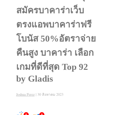
สมัครบาคาร่าเว็บ
ตรงแอพบาคาร่าฟรี
โบนัส 50%อัตราจ่าย
คืนสูง บาคาร่า เลือก
เกมที่ดีที่สุด Top 92
by Gladis
Joshua Perez
|
30 สิงหาคม 2023
0
0