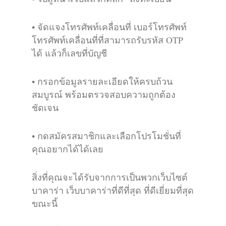
• จัดแจงโทรศัพท์เคลื่อนที่ เบอร์โทรศัพท์
โทรศัพท์เคลื่อนที่ที่สามารถรับรหัส OTP
ได้ แล้วก็เลขที่บัญชี
• กรอกข้อมูลรายละเอียดให้ครบถ้วน
สมบูรณ์ พร้อมตรวจสอบความถูกต้อง
ชัดเจน
• กดสมัครสมาชิกและเลือกโปรโมชั่นที่
คุณอยากได้ได้เลย
สิ่งที่คุณจะได้รับจากการเป็นพวกเว็บไซต์
บาคาร่า เว็บบาคาร่าที่ดีที่สุด ที่ดีเยี่ยมที่สุด
ขณะนี้