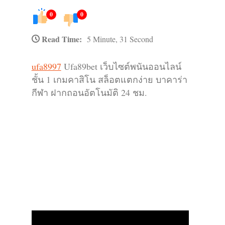
0
0
Read Time:
5 Minute, 31 Second
ufa8997
Ufa89bet เว็บไซต์พนันออนไลน์
ชั้น 1 เกมคาสิโน สล็อตแตกง่าย บาคาร่า
กีฬา ฝากถอนอัตโนมัติ 24 ชม.