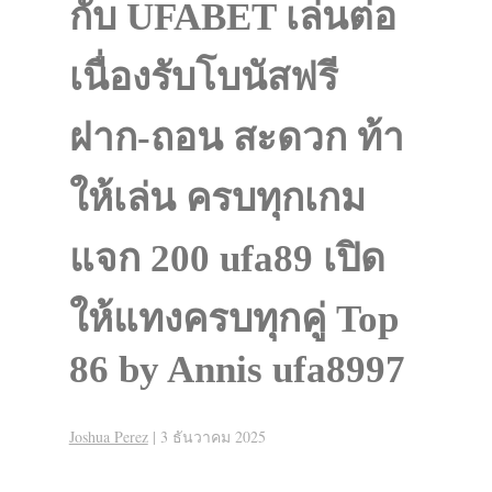
กับ UFABET เล่นต่อ
เนื่องรับโบนัสฟรี
ฝาก-ถอน สะดวก ท้า
ให้เล่น ครบทุกเกม
แจก 200 ufa89 เปิด
ให้แทงครบทุกคู่ Top
86 by Annis ufa8997
Joshua Perez
|
3 ธันวาคม 2025