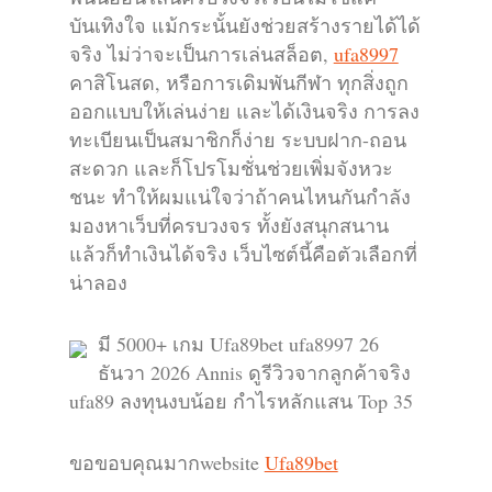
บันเทิงใจ แม้กระนั้นยังช่วยสร้างรายได้ได้
จริง ไม่ว่าจะเป็นการเล่นสล็อต,
ufa8997
คาสิโนสด, หรือการเดิมพันกีฬา ทุกสิ่งถูก
ออกแบบให้เล่นง่าย และได้เงินจริง การลง
ทะเบียนเป็นสมาชิกก็ง่าย ระบบฝาก-ถอน
สะดวก และก็โปรโมชั่นช่วยเพิ่มจังหวะ
ชนะ ทำให้ผมแน่ใจว่าถ้าคนไหนกันกำลัง
มองหาเว็บที่ครบวงจร ทั้งยังสนุกสนาน
แล้วก็ทำเงินได้จริง เว็บไซต์นี้คือตัวเลือกที่
น่าลอง
มี 5000+ เกม Ufa89bet ufa8997 26
ธันวา 2026 Annis ดูรีวิวจากลูกค้าจริง
ufa89 ลงทุนงบน้อย กำไรหลักแสน Top 35
ขอขอบคุณมากwebsite
Ufa89bet