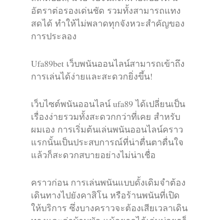
อัตราต่อรองเด่นชัด รวมทั้งสามารถแทง
สดได้ ทำให้ไม่พลาดทุกจังหวะสำคัญของ
การประลอง
Ufa89bet เว็บพนันออนไลน์สามารถเข้าถึง
การเล่นได้ง่ายและสะดวกยิ่งขึ้น!
เว็บไซต์พนันออนไลน์ ufa89 ได้เปลี่ยนเป็น
เรื่องง่ายรวมทั้งสะดวกกว่าที่เคย สำหรับ
ผมเอง การเริ่มต้นเล่นพนันออนไลน์คราว
แรกนั้นเป็นประสบการณ์ที่น่าตื่นตาตื่นใจ
แล้วก็สะดวกสบายอย่างไม่น่าเชื่อ
คราวก่อน การเล่นพนันแบบดั้งเดิมจำต้อง
เดินทางไปยังคาสิโน หรือร้านพนันที่เปิด
ให้บริการ ซึ่งบางคราวจะต้องเสียเวลาเดิน