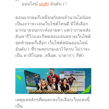
ออนไลน์
ufa89
อันดับ 1?
ตอนแรกผมก็เหมือนกับคนจำนวนไม่น้อย
เป็นงงว่าจะเล่นเว็บไซต์ไหนดี มีให้เลือก
มากมายจนกระทั่งลายตา แต่ว่าภายหลัง
ค้นหารีวิวและก็ทดสอบเล่นหลายเว็บไซต์
สุดท้ายผมก็เลือก เว็บไซต์พนันออนไลน์
อันดับ 1 ที่รวมทุกเกมเอาไว้ครบ ไม่ว่าจะ
เป็น คาสิโนสด, สล็อต, บาคาร่า, กีฬา
เหตุผลหลักๆที่ผมตกลงใจเลือกเว็บแห่งนี้
เป็น: