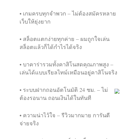
• เกมครบทุกจำพวก – ไม่ต้องสมัครหลาย
เว็บให้ยุ่งยาก
• สล็อตแตกง่ายทุกค่าย – ผมถูกใจเล่น
สล็อตแล้วก็ได้กำไรได้จริง
• บาคาร่ารวมทั้งคาสิโนสดคุณภาพสูง –
เล่นได้แบบเรียลไทม์เหมือนอยู่คาสิโนจริง
• ระบบฝากถอนอัตโนมัติ 24 ชม. – ไม่
ต้องรอนาน ถอนเงินได้ในทันที
• ความน่าไว้ใจ – รีวิวมากมาย การันตี
จ่ายจริง