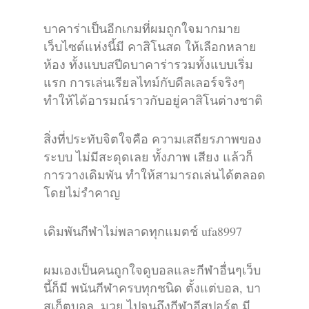
บาคาร่าเป็นอีกเกมที่ผมถูกใจมากมาย
เว็บไซต์แห่งนี้มี คาสิโนสด ให้เลือกหลาย
ห้อง ทั้งแบบสปีดบาคาร่ารวมทั้งแบบเริ่ม
แรก การเล่นเรียลไทม์กับดีลเลอร์จริงๆ
ทำให้ได้อารมณ์ราวกับอยู่คาสิโนต่างชาติ
สิ่งที่ประทับจิตใจคือ ความเสถียรภาพของ
ระบบ ไม่มีสะดุดเลย ทั้งภาพ เสียง แล้วก็
การวางเดิมพัน ทำให้สามารถเล่นได้ตลอด
โดยไม่รำคาญ
เดิมพันกีฬาไม่พลาดทุกแมตช์ ufa8997
ผมเองเป็นคนถูกใจดูบอลและกีฬาอื่นๆเว็บ
นี้ก็มี พนันกีฬาครบทุกชนิด ตั้งแต่บอล, บา
สเก็ตบอล, มวย ไปจนถึงกีฬาอีสปอร์ต มี