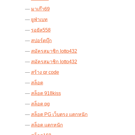
มาเก๊า69
ยูฟ่าเบท
รอยัล558
สปอร์ตบุ๊ก
สมัครสมาชิก lotto432
สมัครสมาชิก lotto432
สร้าง qr code
สล็อต
สล็อต 918kiss
สล็อต pg
สล็อต PG เว็บตรง แตกหนัก
สล็อต แตกหนัก