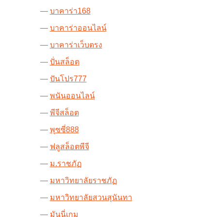
บาคาร่า168
บาคาร่าออนไลน์
บาคาร่าเว็บตรง
ปั่นสล็อต
ปันโปร777
พนันออนไลน์
พีจีสล็อต
พุซซี่888
ฟลูสล็อตพีจี
ม.ราชภัฏ
มหาวิทยาลัยราชภัฏ
มหาวิทยาลัยสวนสุนันทา
มันนี่เกม