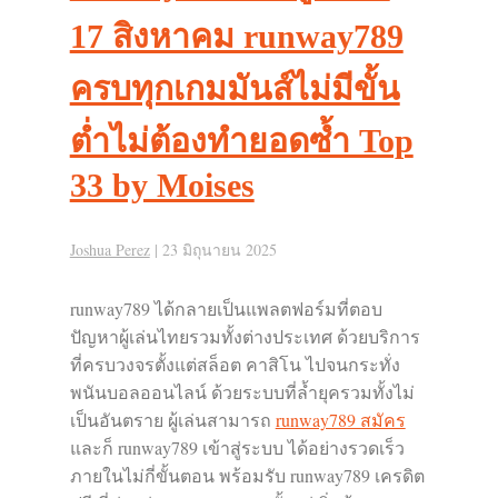
17 สิงหาคม runway789
ครบทุกเกมมันส์ไม่มีขั้น
ต่ำไม่ต้องทำยอดซ้ำ Top
33 by Moises
Joshua Perez
|
23 มิถุนายน 2025
runway789 ได้กลายเป็นแพลตฟอร์มที่ตอบ
ปัญหาผู้เล่นไทยรวมทั้งต่างประเทศ ด้วยบริการ
ที่ครบวงจรตั้งแต่สล็อต คาสิโน ไปจนกระทั่ง
พนันบอลออนไลน์ ด้วยระบบที่ล้ำยุครวมทั้งไม่
เป็นอันตราย ผู้เล่นสามารถ
runway789 สมัคร
และก็ runway789 เข้าสู่ระบบ ได้อย่างรวดเร็ว
ภายในไม่กี่ขั้นตอน พร้อมรับ runway789 เครดิต