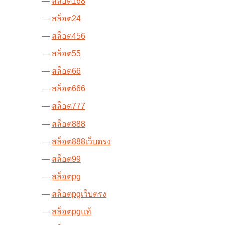
สล็อต168
สล็อต24
สล็อต456
สล็อต55
สล็อต66
สล็อต666
สล็อต777
สล็อต888
สล็อต888เว็บตรง
สล็อต99
สล็อตpg
สล็อตpgเว็บตรง
สล็อตpgแท้