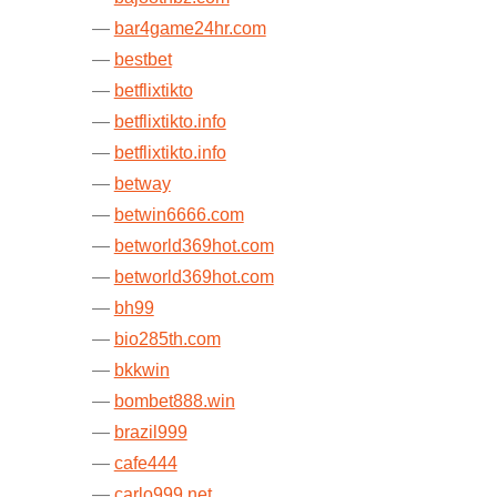
bar4game24hr.com
bestbet
betflixtikto
betflixtikto.info
betflixtikto.info
betway
betwin6666.com
betworld369hot.com
betworld369hot.com
bh99
bio285th.com
bkkwin
bombet888.win
brazil999
cafe444
carlo999.net