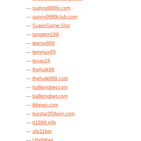
sudyod888s.com
sunny9999club.com
SuperGame Slot
tangtem168
teenoi888
temmax69
texas24
thehulk88
thehulk888.com
tia8kingbet.com
tia8kingbet.com
tkbpgg.com
topstar359win.com
tr1688.info
ufa11bet
Ufa89bet