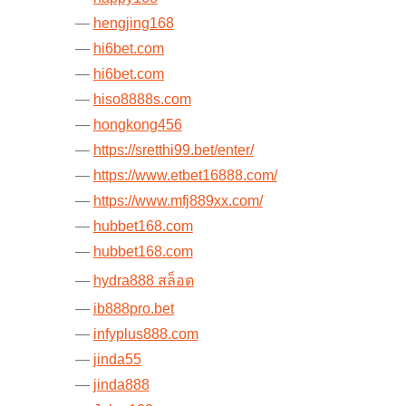
hengjing168
hi6bet.com
hi6bet.com
hiso8888s.com
hongkong456
https://sretthi99.bet/enter/
https://www.etbet16888.com/
https://www.mfj889xx.com/
hubbet168.com
hubbet168.com
hydra888 สล็อต
ib888pro.bet
infyplus888.com
jinda55
jinda888