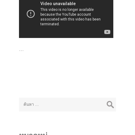
…
ค้นหา
สำหรับ: