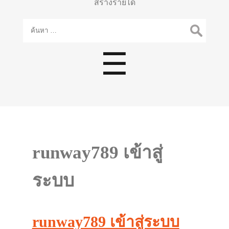
สร้างรายได้
ค้นหา
สำหรับ:
Menu
☰
runway789 เข้าสู่
ระบบ
runway789 เข้าสู่ระบบ