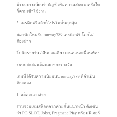
มีระบบระเบียบจำบัญชี เพิ่มความสะดวกครั้งใด
ก็ตามเข้าใช้งาน
3. เครดิตฟรีแล้วก็โปรโมชั่นสุดคุ้ม
สมาชิกใหม่รับ runway789 เครดิตฟรี โดยไม่
ต้องฝาก
โบนัสรายวัน / คืนยอดเสีย / เสนอแนะเพื่อนพ้อง
ระบบสะสมแต้มแลกของรางวัล
เกมที่ได้รับความนิยมบน runway789 ที่จำเป็น
ต้องลอง
1. สล็อตแตกง่าย
รวบรวมเกมสล็อตจากค่ายชั้นแนวหน้า ดังเช่น
ว่า PG SLOT, Joker, Pragmatic Play พร้อมฟีเจอร์