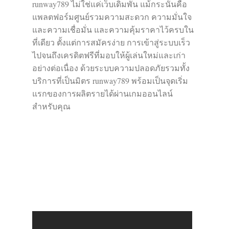
runway789 ไม่ใช่แค่เว็บเดิมพัน แม้กระนั้นคือ
แพลตฟอร์มศูนย์รวมความสะดวก ความมั่นใจ
และความเชื่อมั่น และความคุ้มราคาไว้ครบใน
ที่เดียว ตั้งแต่การสมัครง่าย การเข้าสู่ระบบเร็ว
ไปจนถึงเครดิตฟรีที่มอบให้ผู้เล่นใหม่และเก่า
อย่างต่อเนื่อง ด้วยระบบความปลอดภัยรวมทั้ง
บริการที่เป็นมิตร runway789 พร้อมเป็นจุดเริ่ม
แรกของการผลิตรายได้ผ่านเกมออนไลน์
สำหรับคุณ