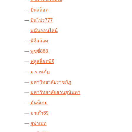
ปั่นสล็อต
ปันโปร777
พนันออนไลน์
พีจีสล็อต
พุซซี่888
ฟลูสล็อตพีจี
ม.ราชภัฏ
มหาวิทยาลัยราชภัฏ
มหาวิทยาลัยสวนสุนันทา
มันนี่เกม
มาเก๊า69
ยูฟ่าเบท