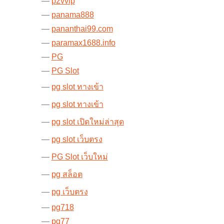
p2vvip
panama888
pananthai99.com
paramax1688.info
PG
PG Slot
pg slot ทางเข้า
pg slot ทางเข้า
pg slot เปิดใหม่ล่าสุด
pg slot เว็บตรง
PG Slot เว็บใหม่
pg สล็อต
pg เว็บตรง
pg718
pg77