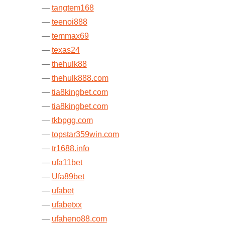
tangtem168
teenoi888
temmax69
texas24
thehulk88
thehulk888.com
tia8kingbet.com
tia8kingbet.com
tkbpgg.com
topstar359win.com
tr1688.info
ufa11bet
Ufa89bet
ufabet
ufabetxx
ufaheno88.com