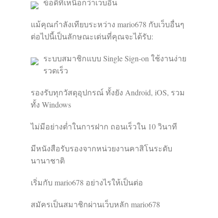
ข้อดีที่เหนือกว่าเว็บอื่น
แม้คุณกำลังเทียบระหว่าง mario678 กับเว็บอื่นๆ
ต่อไปนี้เป็นลักษณะเด่นที่คุณจะได้รับ:
ระบบสมาชิกแบบ Single Sign-on ใช้งานง่าย
รวดเร็ว
รองรับทุกวัสดุอุปกรณ์ ทั้งยัง Android, iOS, รวม
ทั้ง Windows
ไม่มีอย่างต่ำในการฝาก ถอนเร็วใน 10 วินาที
มีหนังสือรับรองจากหน่วยงานคาสิโนระดับ
นานาชาติ
เริ่มกับ mario678 อย่างไรให้เป็นต่อ
สมัครเป็นสมาชิกผ่านเว็บหลัก mario678