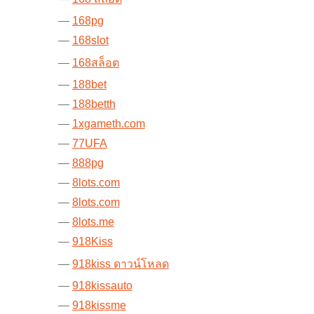
168pg
168slot
168สล็อต
188bet
188betth
1xgameth.com
77UFA
888pg
8lots.com
8lots.com
8lots.me
918Kiss
918kiss ดาวน์โหลด
918kissauto
918kissme