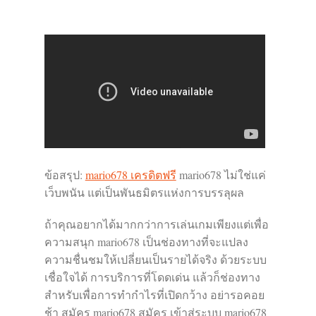
ข้อสรุป:
mario678 เครดิตฟรี
mario678 ไม่ใช่แค่
เว็บพนัน แต่เป็นพันธมิตรแห่งการบรรลุผล
ถ้าคุณอยากได้มากกว่าการเล่นเกมเพียงแต่เพื่อ
ความสนุก mario678 เป็นช่องทางที่จะแปลง
ความชื่นชมให้เปลี่ยนเป็นรายได้จริง ด้วยระบบ
เชื่อใจได้ การบริการที่โดดเด่น แล้วก็ช่องทาง
สำหรับเพื่อการทำกำไรที่เปิดกว้าง อย่ารอคอย
ช้า สมัคร mario678 สมัคร เข้าสู่ระบบ mario678