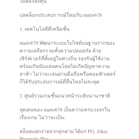
ไม่ต้องลงทุน
ปลดล็อกประสบการณ์ใหม่กับ mario678
1. เทคโนโลยีที่เหนือชั้น
mario678 พัฒนาระบบเว็บไซต์บนฐานรากของ
ความเสถียรรวมทั้งความปลอดภัย ด้วย
เซิร์ฟเวอร์ที่ตั้งอยู่ในต่างถิ่น รองรับผู้ใช้งาน
พร้อมกันนับแสนคนโดยไม่เกิดปัญหาความ
ล่าช้า ไม่ว่าจะเล่นผ่านมือถือหรือคอมพิวเตอร์
ก็ได้รับประสบการณ์ที่ลื่นไหลไม่สะดุด
2. ศูนย์รวมเกมชั้นแนวหน้าระดับนานาชาติ
จุดเด่นของ mario678 เป็นความครบวงจรใน
เรื่องเกม ไม่ว่าจะเป็น:
สล็อตแตกง่ายจากทุกค่าย ได้แก่ PG, Joker,
Pragmatic Play