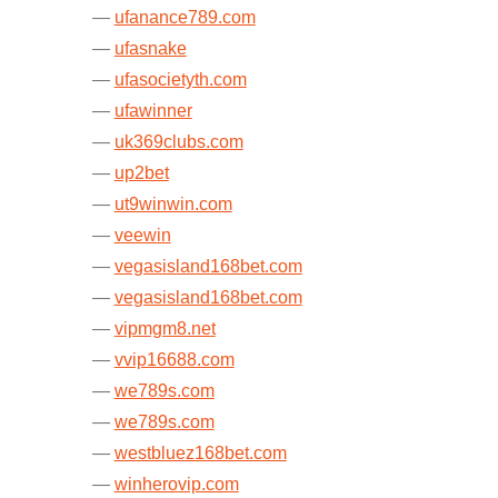
ufanance789.com
ufasnake
ufasocietyth.com
ufawinner
uk369clubs.com
up2bet
ut9winwin.com
veewin
vegasisland168bet.com
vegasisland168bet.com
vipmgm8.net
vvip16688.com
we789s.com
we789s.com
westbluez168bet.com
winherovip.com