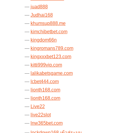
juad888
Judhai168
khumsup888.me
kimchibetbet.com
kingdom66n
kingromans789.com
kingxxxbet123.com
kitti999vip.com
lalikabetsgame.com
lcbet444.com
lionth168.com
lionth168.com
Live22
live22slot
lnw365bet.com
lockdown168 เข้าสู่ระบบ