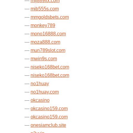
mfj889xx.com
mib555s.com
mmgoldsbets.com
monkey789
mono16888.com
moza888.com
mun789slot.com
mwin9s.com
niseko168bet.com
niseko168bet.com
no1huay
no1huay.com
okcasino
okcasino159.com
okcasino159.com
onesiamclub.site