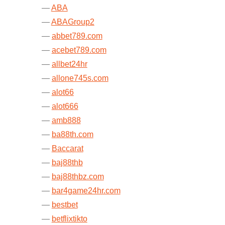
ABA
ABAGroup2
abbet789.com
acebet789.com
allbet24hr
allone745s.com
alot66
alot666
amb888
ba88th.com
Baccarat
baj88thb
baj88thbz.com
bar4game24hr.com
bestbet
betflixtikto