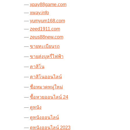
xpay88game.com
xway.info
yumyum168.com
zeed1911.com
zeus88new.com
ขายทะเบียนรถ
ขายส่งบุหรี่ไฟฟ้า
คาสิโน
คาสิโนออนไลน์
ชื่อหมวดหมู่ใหม่
ซื้อหวยออนไลน์ 24
ดูหนัง
ดูหนังออนไลน์
ดูหนังออนไลน์ 2023