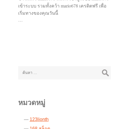
เข้าระบบ รวมทั้งคว้า mario678 เครดิตฟรี เพื่อ
เริ่มทางของคุณวันนี้
…
ค้นหา
สำหรับ:
หมวดหมู่
123lionth
168 สล็อต