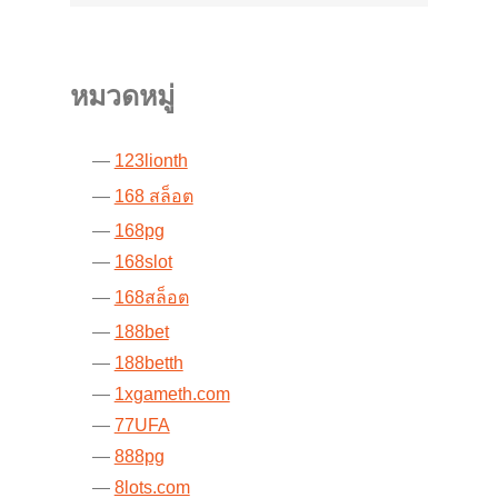
หมวดหมู่
123lionth
168 สล็อต
168pg
168slot
168สล็อต
188bet
188betth
1xgameth.com
77UFA
888pg
8lots.com