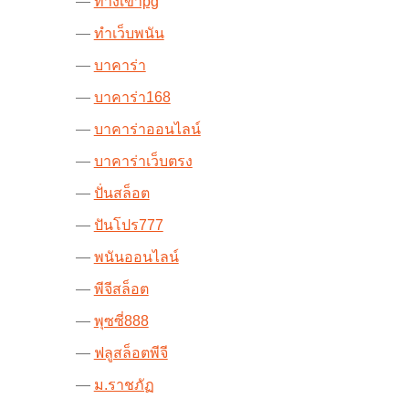
ทางเข้าpg
ทำเว็บพนัน
บาคาร่า
บาคาร่า168
บาคาร่าออนไลน์
บาคาร่าเว็บตรง
ปั่นสล็อต
ปันโปร777
พนันออนไลน์
พีจีสล็อต
พุซซี่888
ฟลูสล็อตพีจี
ม.ราชภัฏ