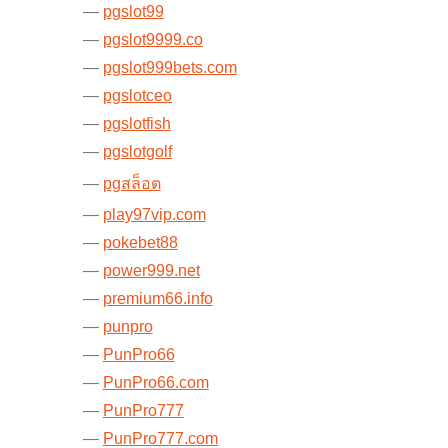
pgslot99
pgslot9999.co
pgslot999bets.com
pgslotceo
pgslotfish
pgslotgolf
pgสล็อต
play97vip.com
pokebet88
power999.net
premium66.info
punpro
PunPro66
PunPro66.com
PunPro777
PunPro777.com