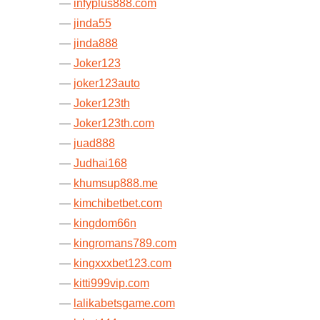
infyplus888.com
jinda55
jinda888
Joker123
joker123auto
Joker123th
Joker123th.com
juad888
Judhai168
khumsup888.me
kimchibetbet.com
kingdom66n
kingromans789.com
kingxxxbet123.com
kitti999vip.com
lalikabetsgame.com