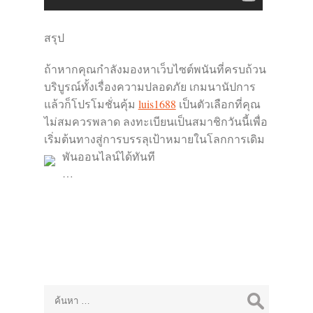
สรุป
ถ้าหากคุณกำลังมองหาเว็บไซต์พนันที่ครบถ้วน
บริบูรณ์ทั้งเรื่องความปลอดภัย เกมนานัปการ
แล้วก็โปรโมชั่นคุ้ม
luis1688
เป็นตัวเลือกที่คุณ
ไม่สมควรพลาด ลงทะเบียนเป็นสมาชิกวันนี้เพื่อ
เริ่มต้นทางสู่การบรรลุเป้าหมายในโลกการเดิม
พันออนไลน์ได้ทันที
…
ค้นหา
สำหรับ: