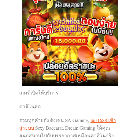
เกมที่เปิดให้บริการ
คาสิโนสด
รวมทุกค่ายดัง ดังเช่น SA Gaming,
luis1688 เข้า
สู่ระบบ
Sexy Baccarat, Dream Gaming ให้คุณ
สนุกสนานไปกับบรรยากาศเหมือนคาสิโนจริง