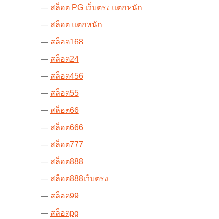
สล็อต PG เว็บตรง แตกหนัก
สล็อต แตกหนัก
สล็อต168
สล็อต24
สล็อต456
สล็อต55
สล็อต66
สล็อต666
สล็อต777
สล็อต888
สล็อต888เว็บตรง
สล็อต99
สล็อตpg