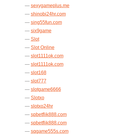
sexygameplus.me
shinobi24hr.com
sing55fun.com
six9game
Slot
Slot Online
slot1111ok.com
slot1111ok.com
slot168
slot777
slotgame6666
Slotxo
slotxo24hr
spbetflik888.com
spbetflik888.com
sqgame555s.com