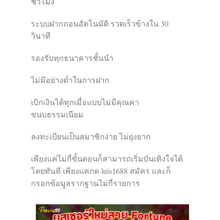
ชั่วโมง
ระบบฝากถอนอัตโนมัติ รวดเร็วข้างใน 30
วินาที
รองรับทุกธนาคารชั้นนำ
ไม่มีอย่างต่ำในการฝาก
เบิกเงินได้ทุกเมื่อแบบไม่มีคุณค่า
ขนบธรรมเนียม
ลงทะเบียนเป็นสมาชิกง่าย ไม่ยุ่งยาก
เพียงแค่ไม่กี่ขั้นตอนก็สามารถเริ่มบันเทิงใจได้
โดยทันที เพียงแค่กด luis1688 สมัคร และก็
กรอกข้อมูลรากฐานไม่กี่รายการ