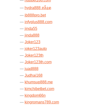
hubbet168.com
hydra888 สล็อต
ib888pro.bet
infyplus888.com
jinda55
jinda888
Joker123
joker123auto
Joker123th
Joker123th.com
juad888
Judhai168
khumsup888.me
kimchibetbet.com
kingdom66n
kingromans789.com