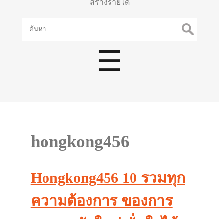
สร้างรายได้
ค้นหา
สำหรับ:
Menu
☰
hongkong456
Hongkong456 10 รวมทุก
ความต้องการ ของการ