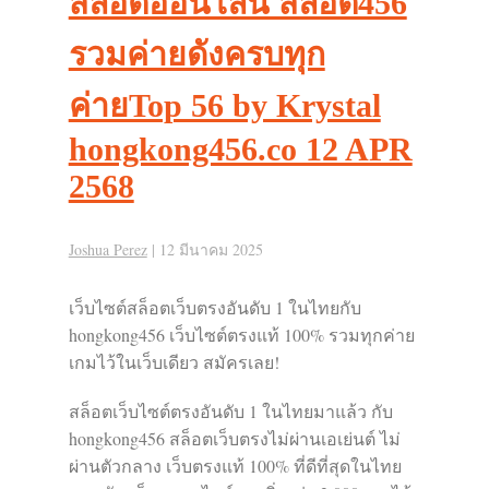
สล็อตออนไลน์ สล็อต456
รวมค่ายดังครบทุก
ค่ายTop 56 by Krystal
hongkong456.co 12 APR
2568
Joshua Perez
|
12 มีนาคม 2025
เว็บไซต์สล็อตเว็บตรงอันดับ 1 ในไทยกับ
hongkong456 เว็บไซต์ตรงแท้ 100% รวมทุกค่าย
เกมไว้ในเว็บเดียว สมัครเลย!
สล็อตเว็บไซต์ตรงอันดับ 1 ในไทยมาแล้ว กับ
hongkong456 สล็อตเว็บตรงไม่ผ่านเอเย่นต์ ไม่
ผ่านตัวกลาง เว็บตรงแท้ 100% ที่ดีที่สุดในไทย