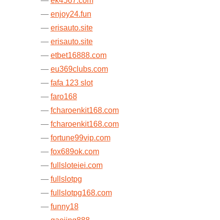
ek4567.com
enjoy24.fun
erisauto.site
erisauto.site
etbet16888.com
eu369clubs.com
fafa 123 slot
faro168
fcharoenkit168.com
fcharoenkit168.com
fortune99vip.com
fox689ok.com
fullsloteiei.com
fullslotpg
fullslotpg168.com
funny18