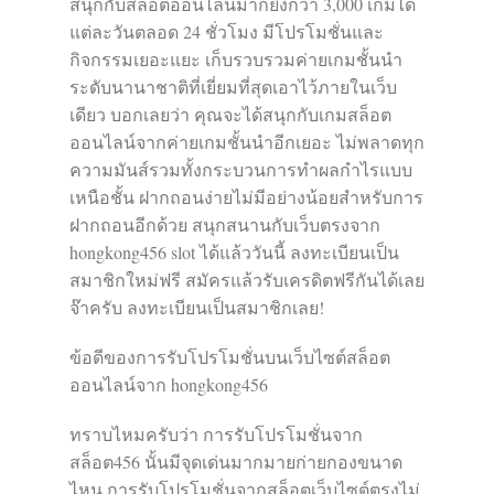
สนุกกับสล็อตออนไลน์มากยิ่งกว่า 3,000 เกมได้
แต่ละวันตลอด 24 ชั่วโมง มีโปรโมชั่นและ
กิจกรรมเยอะแยะ เก็บรวบรวมค่ายเกมชั้นนำ
ระดับนานาชาติที่เยี่ยมที่สุดเอาไว้ภายในเว็บ
เดียว บอกเลยว่า คุณจะได้สนุกกับเกมสล็อต
ออนไลน์จากค่ายเกมชั้นนำอีกเยอะ ไม่พลาดทุก
ความมันส์รวมทั้งกระบวนการทำผลกำไรแบบ
เหนือชั้น ฝากถอนง่ายไม่มีอย่างน้อยสำหรับการ
ฝากถอนอีกด้วย สนุกสนานกับเว็บตรงจาก
hongkong456 slot ได้แล้ววันนี้ ลงทะเบียนเป็น
สมาชิกใหม่ฟรี สมัครแล้วรับเครดิตฟรีกันได้เลย
จ๊าครับ ลงทะเบียนเป็นสมาชิกเลย!
ข้อดีของการรับโปรโมชั่นบนเว็บไซต์สล็อต
ออนไลน์จาก hongkong456
ทราบไหมครับว่า การรับโปรโมชั่นจาก
สล็อต456 นั้นมีจุดเด่นมากมายก่ายกองขนาด
ไหน การรับโปรโมชั่นจากสล็อตเว็บไซต์ตรงไม่