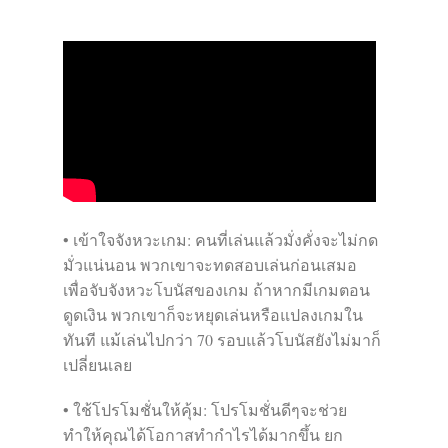
• เข้าใจจังหวะเกม: คนที่เล่นแล้วมั่งคั่งจะไม่กด
มั่วแน่นอน พวกเขาจะทดสอบเล่นก่อนเสมอ
เพื่อจับจังหวะโบนัสของเกม ถ้าหากมีเกมตอน
ดูดเงิน พวกเขาก็จะหยุดเล่นหรือแปลงเกมใน
ทันที แม้เล่นไปกว่า 70 รอบแล้วโบนัสยังไม่มาก็
เปลี่ยนเลย
• ใช้โปรโมชั่นให้คุ้ม: โปรโมชั่นดีๆจะช่วย
ทำให้คุณได้โอกาสทำกำไรได้มากขึ้น ยก