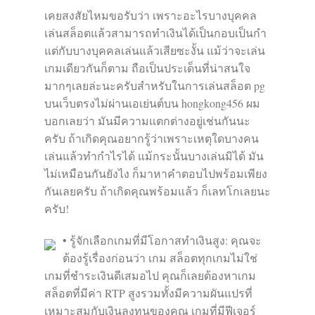
เคยสงสัยไหมขอรับว่า เพราะอะไรบางบุคคล
เล่นสล็อตแล้วสามารถทำเงินได้เป็นกอบเป็นกำ
แต่กับบางบุคคลเล่นแล้วเสียซะงั้น แม้ว่าจะเล่น
เกมเดียวกันก็ตาม ถือเป็นประเด็นที่น่าสนใจ
มากๆเลยล่ะนะครับสำหรับในการเล่นสล็อต pg
บนเว็บตรงไม่ผ่านเอเย่นต์บน hongkong456 ผม
บอกเลยว่า มันมีความแตกต่างอยู่เช่นกันนะ
ครับ ถ้าเกิดคุณอยากรู้ว่าเพราะเหตุใดบางคน
เล่นแล้วทำกำไรได้ แม้กระนั้นบางเล่นมิได้ มัน
ไม่เหมือนกันยังไง ก็มาหาคำตอบไปพร้อมเพียง
กันเลยครับ ถ้าเกิดคุณพร้อมแล้ว ก็เลทโกเลยนะ
ครับ!
• รู้จักเลือกเกมที่มีโอกาสทำเงินสูง: คุณจะ
ต้องรู้เรื่องก่อนว่า เกม สล็อตทุกเกมไม่ใช่
เกมที่ชำระเงินดีเสมอไป คุณก็เลยต้องหาเกม
สล็อตที่มีค่า RTP สูงรวมทั้งมีความผันแปรที่
เหมาะสมกับเงินลงทุนของคุณ เกมที่มีฟีเจอร์