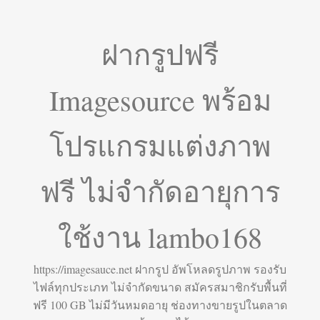
ฝากรูปฟรี
Imagesource พร้อม
โปรแกรมแต่งภาพ
ฟรี ไม่จำกัดอายุการ
ใช้งาน lambo168
https://imagesauce.net ฝากรูป อัพโหลดรูปภาพ รองรับ
ไฟล์ทุกประเภท ไม่จำกัดขนาด สมัครสมาชิกรับพื้นที่
ฟรี 100 GB ไม่มีวันหมดอายุ ช่องทางขายรูปในตลาด