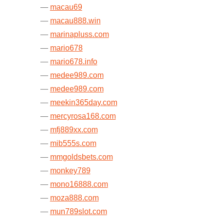
macau69
macau888.win
marinapluss.com
mario678
mario678.info
medee989.com
medee989.com
meekin365day.com
mercyrosa168.com
mfj889xx.com
mib555s.com
mmgoldsbets.com
monkey789
mono16888.com
moza888.com
mun789slot.com