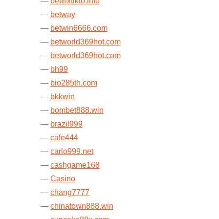
betflixtikto.info
betway
betwin6666.com
betworld369hot.com
betworld369hot.com
bh99
bio285th.com
bkkwin
bombet888.win
brazil999
cafe444
carlo999.net
cashgame168
Casino
chang7777
chinatown888.win