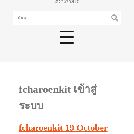
สร้างรายได้
ค้นหา
สำหรับ:
Menu
☰
fcharoenkit เข้าสู่
ระบบ
fcharoenkit 19 October