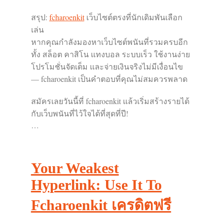
สรุป:
fcharoenkit
เว็บไซต์ตรงที่นักเดิมพันเลือก
เล่น
หากคุณกำลังมองหาเว็บไซต์พนันที่รวมครบอีก
ทั้ง สล็อต คาสิโน แทงบอล ระบบเร็ว ใช้งานง่าย
โปรโมชั่นจัดเต็ม และจ่ายเงินจริงไม่มีเงื่อนไข
— fcharoenkit เป็นคำตอบที่คุณไม่สมควรพลาด
สมัครเลยวันนี้ที่ fcharoenkit แล้วเริ่มสร้างรายได้
กับเว็บพนันที่ไว้ใจได้ที่สุดที่ปี!
…
Your Weakest
Hyperlink: Use It To
Fcharoenkit เครดิตฟรี