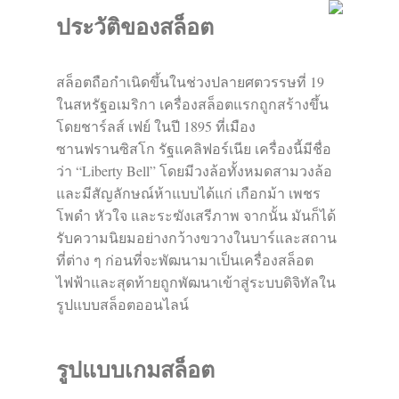
ประวัติของสล็อต
สล็อตถือกำเนิดขึ้นในช่วงปลายศตวรรษที่ 19
ในสหรัฐอเมริกา เครื่องสล็อตแรกถูกสร้างขึ้น
โดยชาร์ลส์ เฟย์ ในปี 1895 ที่เมือง
ซานฟรานซิสโก รัฐแคลิฟอร์เนีย เครื่องนี้มีชื่อ
ว่า “Liberty Bell” โดยมีวงล้อทั้งหมดสามวงล้อ
และมีสัญลักษณ์ห้าแบบได้แก่ เกือกม้า เพชร
โพดำ หัวใจ และระฆังเสรีภาพ จากนั้น มันก็ได้
รับความนิยมอย่างกว้างขวางในบาร์และสถาน
ที่ต่าง ๆ ก่อนที่จะพัฒนามาเป็นเครื่องสล็อต
ไฟฟ้าและสุดท้ายถูกพัฒนาเข้าสู่ระบบดิจิทัลใน
รูปแบบสล็อตออนไลน์
รูปแบบเกมสล็อต