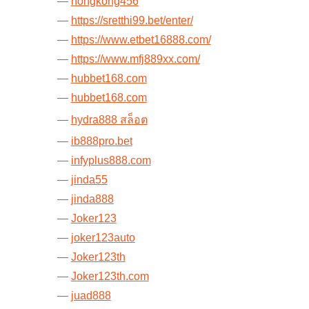
hongkong456
https://sretthi99.bet/enter/
https://www.etbet16888.com/
https://www.mfj889xx.com/
hubbet168.com
hubbet168.com
hydra888 สล็อต
ib888pro.bet
infyplus888.com
jinda55
jinda888
Joker123
joker123auto
Joker123th
Joker123th.com
juad888