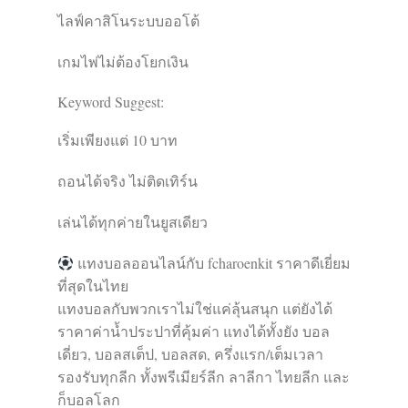
ไลฟ์คาสิโนระบบออโต้
เกมไพ่ไม่ต้องโยกเงิน
Keyword Suggest:
เริ่มเพียงแต่ 10 บาท
ถอนได้จริง ไม่ติดเทิร์น
เล่นได้ทุกค่ายในยูสเดียว
แทงบอลออนไลน์กับ fcharoenkit ราคาดีเยี่ยม
ที่สุดในไทย
แทงบอลกับพวกเราไม่ใช่แค่ลุ้นสนุก แต่ยังได้
ราคาค่าน้ำประปาที่คุ้มค่า แทงได้ทั้งยัง บอล
เดี่ยว, บอลสเต็ป, บอลสด, ครึ่งแรก/เต็มเวลา
รองรับทุกลีก ทั้งพรีเมียร์ลีก ลาลีกา ไทยลีก และ
ก็บอลโลก