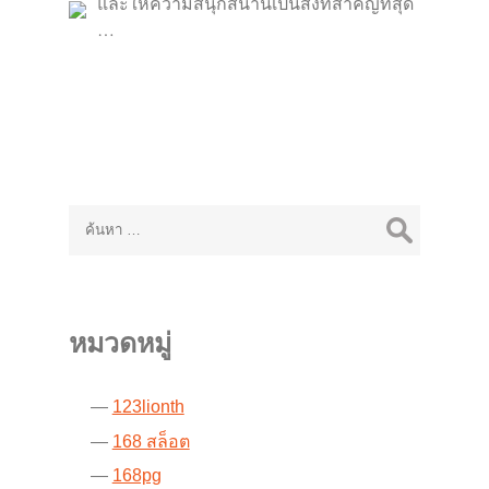
และให้ความสนุกสนานเป็นสิ่งที่สำคัญที่สุด
…
ค้นหา
สำหรับ:
หมวดหมู่
123lionth
168 สล็อต
168pg