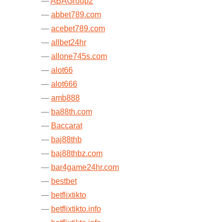
ABAGroup2
abbet789.com
acebet789.com
allbet24hr
allone745s.com
alot66
alot666
amb888
ba88th.com
Baccarat
baj88thb
baj88thbz.com
bar4game24hr.com
bestbet
betflixtikto
betflixtikto.info