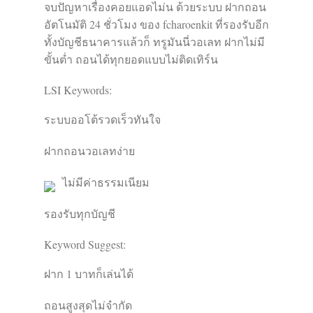
จบปัญหาเรื่องคอยแอดไม่น ด้วยระบบ ฝากถอน
อัตโนมัติ 24 ชั่วโมง ของ fcharoenkit ที่รองรับอีก
ทั้งบัญชีธนาคารแล้วก็ ทรูมันนี่วอเลท ฝากไม่มี
ขั้นต่ำ ถอนได้ทุกยอดแบบไม่ติดเทิร์น
LSI Keywords:
ระบบออโต้รวดเร็วทันใจ
ฝากถอนวอเลทง่าย
ไม่มีค่าธรรมเนียม
รองรับทุกบัญชี
Keyword Suggest:
ฝาก 1 บาทก็เล่นได้
ถอนสูงสุดไม่จำกัด