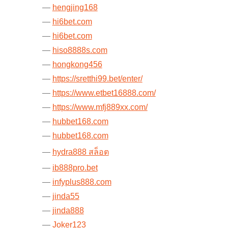
hengjing168
hi6bet.com
hi6bet.com
hiso8888s.com
hongkong456
https://sretthi99.bet/enter/
https://www.etbet16888.com/
https://www.mfj889xx.com/
hubbet168.com
hubbet168.com
hydra888 สล็อต
ib888pro.bet
infyplus888.com
jinda55
jinda888
Joker123