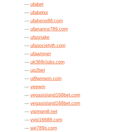
ufabet
ufabetxx
ufaheno88.com
ufanance789.com
ufasnake
ufasocietyth.com
ufawinner
uk369clubs.com
up2bet
ut9winwin.com
veewin
vegasisland168bet.com
vegasisland168bet.com
vipmgm8.net
vvip16688.com
we789s.com