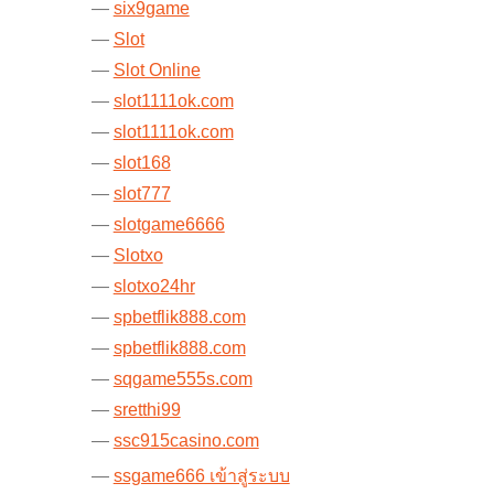
six9game
Slot
Slot Online
slot1111ok.com
slot1111ok.com
slot168
slot777
slotgame6666
Slotxo
slotxo24hr
spbetflik888.com
spbetflik888.com
sqgame555s.com
sretthi99
ssc915casino.com
ssgame666 เข้าสู่ระบบ