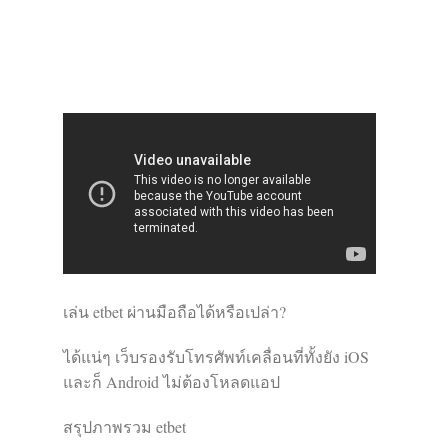
เล่น etbet ผ่านมือถือได้หรือเปล่า?
ได้แน่ๆ เว็บรองรับโทรศัพท์เคลื่อนที่ทั้งยัง iOS
และก็ Android ไม่ต้องโหลดแอป
สรุปภาพรวม etbet