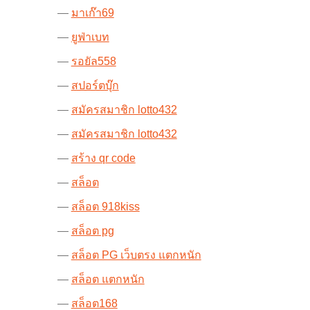
มาเก๊า69
ยูฟ่าเบท
รอยัล558
สปอร์ตบุ๊ก
สมัครสมาชิก lotto432
สมัครสมาชิก lotto432
สร้าง qr code
สล็อต
สล็อต 918kiss
สล็อต pg
สล็อต PG เว็บตรง แตกหนัก
สล็อต แตกหนัก
สล็อต168