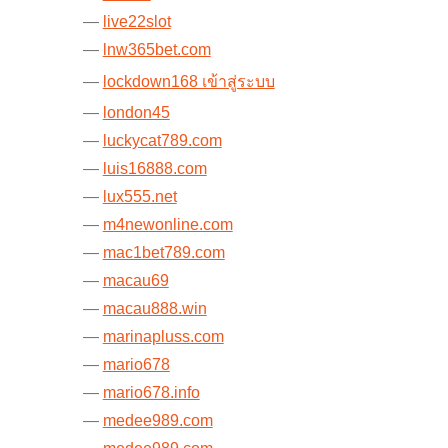
live22slot
lnw365bet.com
lockdown168 เข้าสู่ระบบ
london45
luckycat789.com
luis16888.com
lux555.net
m4newonline.com
mac1bet789.com
macau69
macau888.win
marinapluss.com
mario678
mario678.info
medee989.com