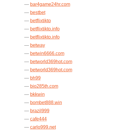
bar4game24hr.com
bestbet
betflixtikto
betflixtikto.info
betflixtikto.info
betway
betwin6666.com
betworld369hot.com
betworld369hot.com
bh99
bio285th.com
bkkwin
bombet888.win
brazil999
cafe444
carlo999.net