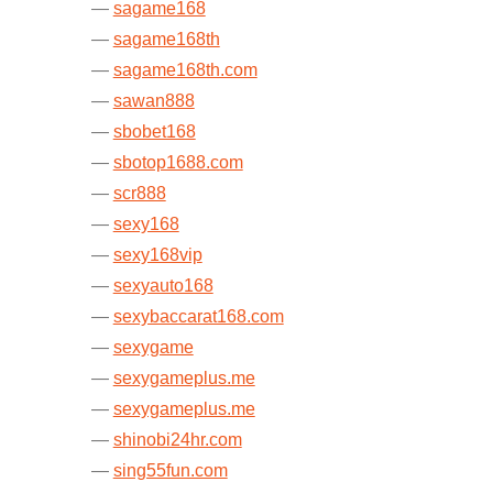
sagame168
sagame168th
sagame168th.com
sawan888
sbobet168
sbotop1688.com
scr888
sexy168
sexy168vip
sexyauto168
sexybaccarat168.com
sexygame
sexygameplus.me
sexygameplus.me
shinobi24hr.com
sing55fun.com