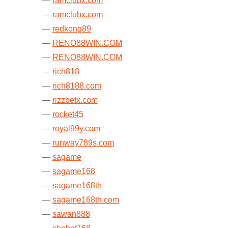
ramclubx.com
ramclubx.com
redkong89
RENO88WIN.COM
RENO88WIN.COM
rich818
rich8188.com
rizzbetx.com
rocket45
royal99y.com
runway789s.com
sagame
sagame168
sagame168th
sagame168th.com
sawan888