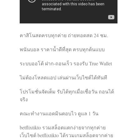
คาสิโนสดครบทุกค่าย ถ่ายทอดสด 24 ชม.
พนันบอล ราคาน้ำดีที่สุด ครบทุกต้นแบบ
ระบบออโต้ ฝาก-ถอนเร็ว รองรับ True Wallet
ไม่ต้องโหลดแอป เล่นผ่านเว็บไซต์ได้ทันที
โปรโมชั่นจัดเต็ม รับได้ทุกเมื่อเชื่อวัน ถอนได้
จริง
คณะทำงานแอดมินตอบไว ดูแล 1 วัน
betflixtikto รวมสล็อตแตกง่ายจากทุกค่าย
เว็บไซต์ betflixtikto ได้รวมเกมสล็อตจากค่าย