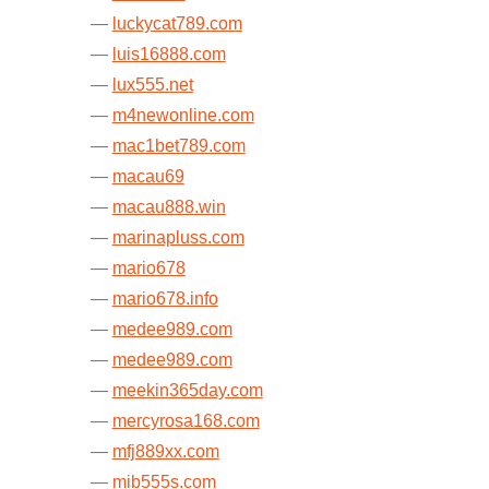
luckycat789.com
luis16888.com
lux555.net
m4newonline.com
mac1bet789.com
macau69
macau888.win
marinapluss.com
mario678
mario678.info
medee989.com
medee989.com
meekin365day.com
mercyrosa168.com
mfj889xx.com
mib555s.com