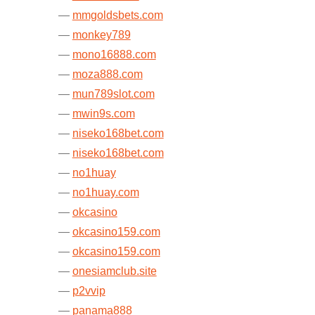
mmgoldsbets.com
monkey789
mono16888.com
moza888.com
mun789slot.com
mwin9s.com
niseko168bet.com
niseko168bet.com
no1huay
no1huay.com
okcasino
okcasino159.com
okcasino159.com
onesiamclub.site
p2vvip
panama888