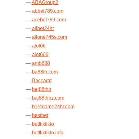
ABAGroup2
abbet789.com
acebet789.com
allbet24hr
allone745s.com
alot66
alot666
amb888
ba88th.com
Baccarat
baj88thb
baj88thbz.com
bar4game24hr.com
bestbet
betflixtikto
betflixtikto.info