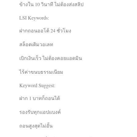
ข้างใน 10 วินาที ไม่ต้องส่งสลิป
LSI Keywords:
ฝากถอนออโต้ 24 ชั่วโมง
สล็อตเติมวอเลท
เบิกเงินเร็ว ไม่ต้องคอยแอดมิน
ไร้ค่าขนบธรรมเนียม
Keyword Suggest:
ฝาก 1 บาทก็ถอนได้
รองรับทุกแอปแบงค์
ถอนสูงสุดไม่อั้น