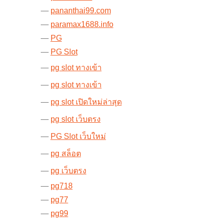
pananthai99.com
paramax1688.info
PG
PG Slot
pg slot ทางเข้า
pg slot ทางเข้า
pg slot เปิดใหม่ล่าสุด
pg slot เว็บตรง
PG Slot เว็บใหม่
pg สล็อต
pg เว็บตรง
pg718
pg77
pg99