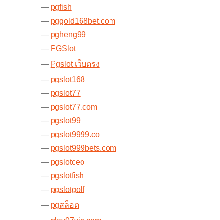
pgfish
pggold168bet.com
pgheng99
PGSlot
Pgslot เว็บตรง
pgslot168
pgslot77
pgslot77.com
pgslot99
pgslot9999.co
pgslot999bets.com
pgslotceo
pgslotfish
pgslotgolf
pgสล็อต