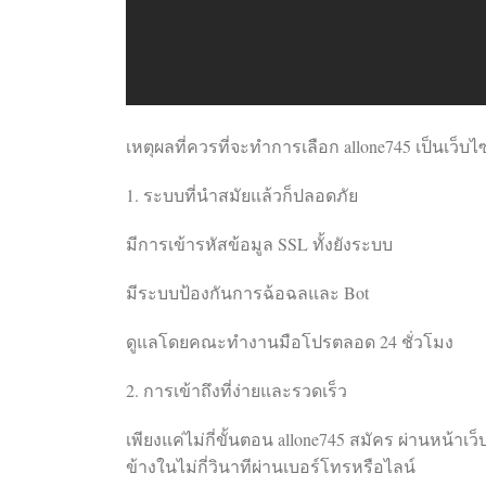
เหตุผลที่ควรที่จะทำการเลือก allone745 เป็นเว็บ
1. ระบบที่นำสมัยแล้วก็ปลอดภัย
มีการเข้ารหัสข้อมูล SSL ทั้งยังระบบ
มีระบบป้องกันการฉ้อฉลและ Bot
ดูแลโดยคณะทำงานมือโปรตลอด 24 ชั่วโมง
2. การเข้าถึงที่ง่ายและรวดเร็ว
เพียงแค่ไม่กี่ขั้นตอน allone745 สมัคร ผ่านหน้
ข้างในไม่กี่วินาทีผ่านเบอร์โทรหรือไลน์