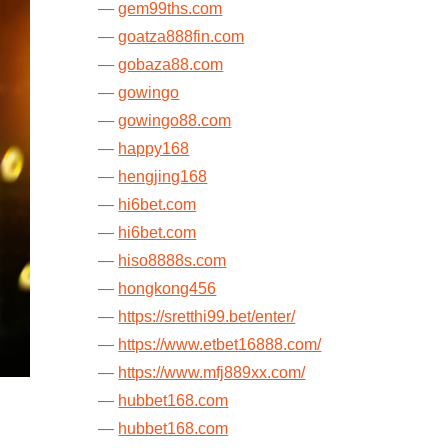
gem99ths.com
goatza888fin.com
gobaza88.com
gowingo
gowingo88.com
happy168
hengjing168
hi6bet.com
hi6bet.com
hiso8888s.com
hongkong456
https://sretthi99.bet/enter/
https://www.etbet16888.com/
https://www.mfj889xx.com/
hubbet168.com
hubbet168.com