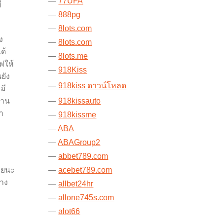
77UFA
่
888pg
8lots.com
ง
8lots.com
ด้
8lots.me
่ให้
918Kiss
ยัง
918kiss ดาวน์โหลด
มี
่าน
918kissauto
า
918kissme
ABA
ABAGroup2
abbet789.com
เลยนะ
acebet789.com
่าง
allbet24hr
allone745s.com
alot66