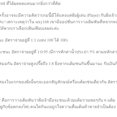
8 ที่ได้ผลทดแทนมากยิ่งกว่าที่คิด
้งอาจจะมีความคิดว่าเกมนี้มีให้แทงแค่ฝั่งผู้เล่น (Player) กับฝั่งเจ้า
ดค่ะ! เพราะเหตุว่าใน sexy168 เขามีออปชั่นการวางเดิมพันที่หลาก
ห้พวกเราเลือกเฟ้นเพียบเลยล่ะค่ะ
ชนะ อัตราจ่ายอยู่ที่ 1:1 (แทง 100 ได้ 100)
ามือจะชนะ อัตราจ่ายอยู่ที่ 1:0.95 (มีการหักค่าน้ำประปา 5% ตามหลักส
สมอกัน อัตราจ่ายสูงปรี๊ดถึง 1:8 ยิ่งหากแต้มชนกันขึ้นมานะ รับเงิน
ว่าไพ่สองใบแรกของฝั่งนั้นๆจะออกสัญลักษณ์หรือแต้มเช่นเดียวกัน อัตร
งิน! คือการวางเดิมพันว่าฝั่งเจ้ามือจะชนะด้วยแต้มรวมพอๆกับ 6 แต้ม
ึ้นอยู่กับข้อตกลงไพ่) คนใดกันแน่ถูกใจความตื่นเต้นท้าทายจำเป็นต้อง