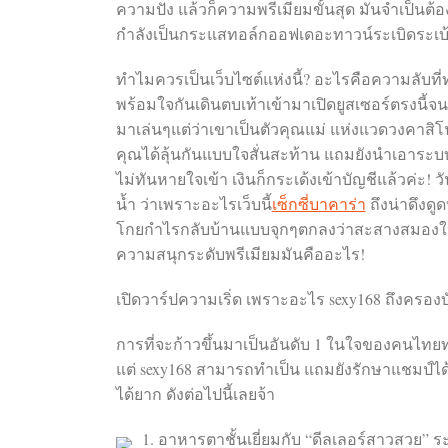
ความปัง แล้วก็ความพรีเมียมขั้นสุด มันจำเป็นต้องที
กำลังเป็นกระแสทอล์กออฟเดอะทาวน์ระเบิดระเบ
ทำไมควรเป็นเว็บไซต์แห่งนี้? อะไรคือความลับที่ทำ
พร้อมใจกันเดินตบเท้าเข้ามาเปิดยูสเซอร์ตรงนี้
มาเล่นๆแต่ว่าเขาเป็นตัวคุณแม่ แห่งแวดวงคาสิโ
คุณได้ลุ้นกันแบบใจสั่นสะท้าน แถมยังนำเอาระบบข้
ไม่ทันหายใจเข้า เงินก็กระเด้งเข้าบัญชีแล้วค่ะ!
น้ำ ว่าเพราะอะไรเว็บนี้
เซ็กซี่บาคาร่า
ถึงน่าดึงดู
โกยกำไรกลับบ้านแบบจุกๆตกลงว่าสะสางสมองให้
ความสนุกระดับพรีเมียมมันคืออะไร!
เปิดวาร์ปความเริ่ด เพราะอะไร sexy168 ถึงครองบั
การที่จะก้าวขึ้นมาเป็นอันดับ 1 ในใจของคนไทยท่า
แต่ sexy168 สามารถทำเป็น แถมยังรักษาแชมป์ได้อย
ได้ยาก ดังต่อไปนี้เลยจ้า
1. อาหารตาชั้นเยี่ยมกับ “ดีลเลอร์สาวสวย” ร