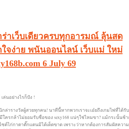
ร่าเว็บเดียวครบทุกอารมณ์ ลุ้นสด
ใจง่าย พนันออนไลน์ เว็บแม่ ใหม่
xy168b.com 6 July 69
เล่นอย่างไรก็ปัง !
นักล่ารางวัลผู้สวยทุกคน! นาทีนี้หากพวกเราจะเอ๋ยถึงเกมไพ่ที่ได้รับ
ใครกล้าไม่ยอมรับชื่อของ sexy168 แน่ๆใช่ไหมขา? แม้กระนั้นช้า
เว็บไซต์ไก่กาตาตั๊กแตนมิได้เด็ดขาด เพราะว่าหากต้องการสัมผัสความเ