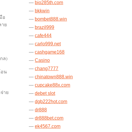
bio285th.com
bkkwin
มือ
bombet888.win
หลาย
brazil999
cafe444
carlo999.net
cashgame168
ากล)
Casino
chang7777
ก้อน
chinatown888.win
cupcake88x.com
าจ่าย
debet slot
dgb222hot.com
dr888
dr888bet.com
ek4567.com