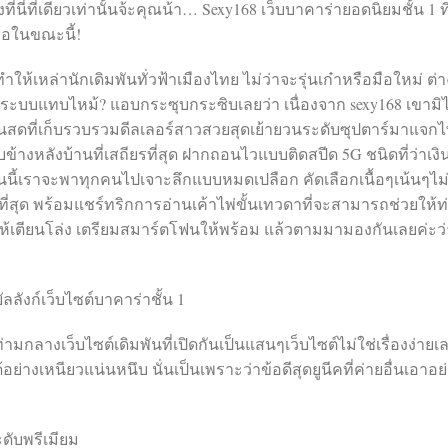
่นี่ที่เดียวเท่านั้นจ้ะคุณน้า… Sexy168 เว็บบาคาร่ายอดนิยมชั้น 1 ที
้อในขณะนี้!
ให้เหล่านักเดิมพันทั่วฟ้าเมืองไทย ไม่ว่าจะรุ่นเก๋าหรือมือใหม่ ต่า
จนระบบแทบไหม้? แอบกระซุบกระซิบเลยว่า เนื่องจาก sexy168 เขามิไ
นสดที่เก็บรวบรวมดีลเลอร์สาวสวยสุดเย้ายวนระดับซุปตาร์มาแจกไพ
างหลังบ้านที่เสถียรที่สุด ฝากถอนไวแบบติดสปีด 5G ชนิดที่ว่าเงิน
 วันนี้เราจะพาทุกคนไปเจาะลึกแบบหมดเปลือก คัดเลือกเนื้อๆเน้นๆไม่
ดที่สุด พร้อมแชร์ทริกการอ่านเค้าไพ่ขั้นเทวดาที่จะสามารถช่วยให้ท
เตียนโล่ง เตรียมสมาร์ตโฟนให้พร้อม แล้วตามมามองกันเลยค่ะว่
ลลังก์เว็บไซต์บาคาร่าชั้น 1
มกลางเว็บไซต์เดิมพันที่เปิดกันเป็นแสนๆเว็บไซต์ไม่ใช่เรื่องง่าย
่างเหนียวแน่นหนึบ นั่นเป็นเพราะว่าข้อดีสุดยูนีคที่ค่ายอื่นเอาอย
ะดับพรีเมียม