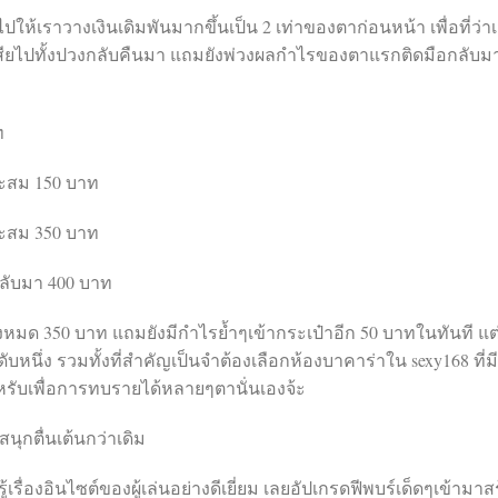
ให้เราวางเงินเดิมพันมากขึ้นเป็น 2 เท่าของตาก่อนหน้า เพื่อที่ว่าเม
่เสียไปทั้งปวงกลับคืนมา แถมยังพ่วงผลกำไรของตาแรกติดมือกลับม
ท
นสะสม 150 บาท
นสะสม 350 บาท
นกลับมา 400 บาท
หมด 350 บาท แถมยังมีกำไรย้ำๆเข้ากระเป๋าอีก 50 บาทในทันที แต่
ดับหนึ่ง รวมทั้งที่สำคัญเป็นจำต้องเลือกห้องบาคาร่าใน sexy168 ที่มี
หรับเพื่อการทบรายได้หลายๆตานั่นเองจ้ะ
นุกตื่นเต้นกว่าเดิม
รื่องอินไซต์ของผู้เล่นอย่างดีเยี่ยม เลยอัปเกรดฟีพบร์เด็ดๆเข้ามาส