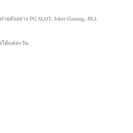
่ายดังอย่าง PG SLOT, Joker Gaming, JILI,
รได้แต่ละวัน