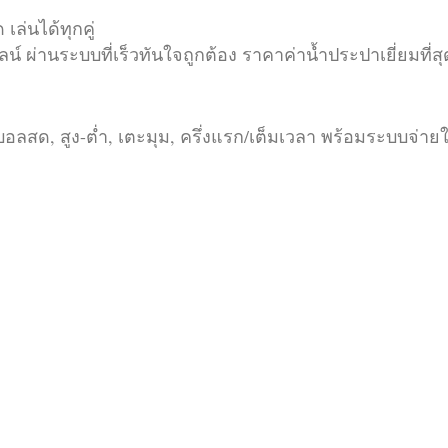
 เล่นได้ทุกคู่
่านระบบที่เร็วทันใจถูกต้อง ราคาค่าน้ำประปาเยี่ยมที่สุดใน
บอลสด, สูง-ต่ำ, เตะมุม, ครึ่งแรก/เต็มเวลา พร้อมระบบจ่ายใบ