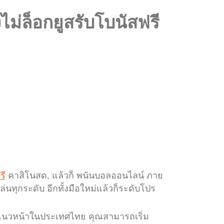
ไม่ล็อกยูสรับโบนัสฟรี
รี
คาสิโนสด, แล้วก็ พนันบอลออนไลน์ ภาย
ล่นทุกระดับ อีกทั้งมือใหม่แล้วก็ระดับโปร
ั้นแนวหน้าในประเทศไทย คุณสามารถเริ่ม