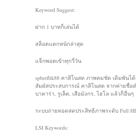
Keyword Suggest:
ฝาก 1 บาทก็เล่นได้
สล็อตแตกหนักล่าสุด
แจ็กพอตเข้าทุกวี่วัน
spbetflik88 คาสิโนสด ภาพคมชัด เดิมพันได
สัมผัสประสบการณ์ คาสิโนสด จากค่ายชื่อดั
บาคาร่า, รูเล็ต, เสือมังกร, ไฮโล แล้วก็อื่นๆ
ระบบถ่ายทอดสดประสิทธิภาพระดับ Full HD
LSI Keywords: