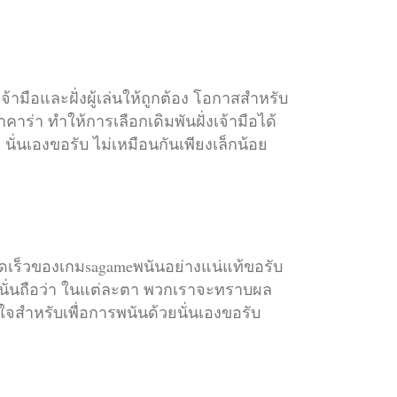
เจ้ามือและฝั่งผู้เล่นให้ถูกต้อง โอกาสสำหรับ
ร่า ทำให้การเลือกเดิมพันฝั่งเจ้ามือได้
นั่นเองขอรับ ไม่เหมือนกันเพียงเล็กน้อย
วดเร็วของเกมsagameพนันอย่างแน่แท้ขอรับ
 นั่นถือว่า ในแต่ละตา พวกเราจะทราบผล
ใจสำหรับเพื่อการพนันด้วยนั่นเองขอรับ