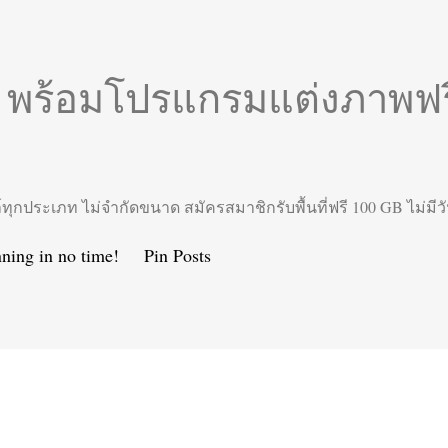
e พร้อมโปรแกรมแต่งภาพฟรี
ฟล์ทุกประเภท ไม่จำกัดขนาด สมัครสมาชิกรับพื้นที่ฟรี 100 GB ไม่
nning in no time!
Pin Posts