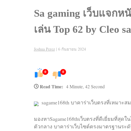
Sa gaming เว็บแจกหนั
เล่น Top 62 by Cleo 
Joshua Perez
|
6 กันยายน 2024
0
0
Read Time:
4 Minute, 42 Second
sagame168th บาคาร่าเว็บตรงที่เหมาะส
มองหาSagame168thเว็บตรงที่ดีเยี่ยมที่สุด
ตัวกลาง บาคาร่าเว็บไซต์ตรงมาตรฐานระดับ