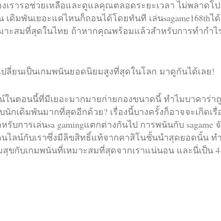
งเรารอช่วยเหลือและดูแลคุณตลอดระยะเวลา ไม่พลาดโปรโ
้น เดิมพันเยอะแค่ไหนก็ถอนได้โดยทันที เล่นsagame168thได
งที่เหมาะสมที่สุดในไทย ถ้าหากคุณพร้อมแล้วสำหรับการทำกำไ
เปลี่ยนเป็นเกมพนันยอดนิยมสูงที่สุดในโลก มาดูกันได้เลย!
นตอนนี้ที่มีเยอะมากมายก่ายกองขนาดนี้ ทำไมบาคาร่าถูกจัด
นักเดิมพันมากที่สุดอีกด้วย? เรื่องนี้บางครั้งก็อาจจะเกิด
หรับการเล่นsa gamingแตกต่างกันไป การพนันกับ sagame จัด
นไลน์กับเราซึ่งมีลิขสิทธิ์แท้จากคาสิโนชั้นนำสุดยอดนั้น
ขกับเกมพนันที่เหมาะสมที่สุดจากเราแน่นอน และนี่เป็น 4 