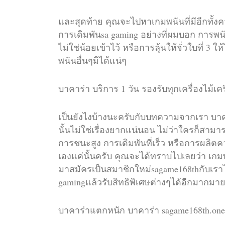
และสุดท้าย คุณจะไปหาเกมพนันที่มีอีกทั้ง
การเดิมพันsa gaming อย่างที่ผมบอก การพนั
ไม่ใช่น้อยเข้าไว้ หรือการลุ้นให้จั่วใบที่
พนันอื่นๆมิได้แน่ๆ
บาคาร่า บริการ 1 วัน รองรับทุกเครื่องไม้เครื่
เป็นยังไงบ้างนะครับกับบทความจากเรา บาคา
นั้นไม่ใช่เรื่องยากแน่นอน ไม่ว่าใครก็สาม
การชนะสูง การเดิมพันที่เร็ว หรือการผลิตควา
เองแค่นั้นครับ คุณจะได้ทราบไปเลยว่า เกมพ
มาสมัครเป็นสมาชิกใหม่sagame168thกับเราได
gamingแล้วรับสิทธิพิเศษต่างๆได้อีกมากม
บาคาร่าแตกหนัก บาคาร่า sagame168th.one 31