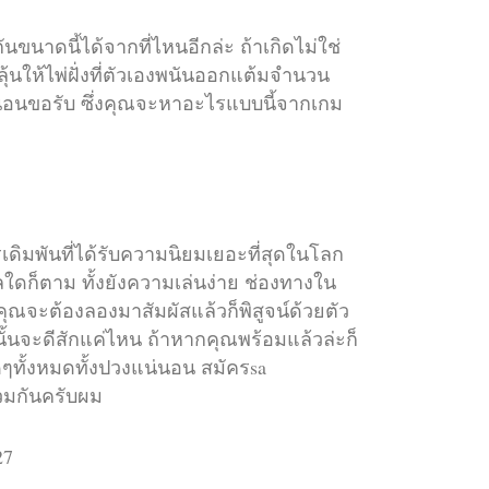
นาดนี้ได้จากที่ไหนอีกล่ะ ถ้าเกิดไม่ใช่
ุ้นให้ไพ่ฝั่งที่ตัวเองพนันออกแต้มจำนวน
กแน่นอนขอรับ ซึ่งคุณจะหาอะไรแบบนี้จากเกม
ดิมพันที่ได้รับความนิยมเยอะที่สุดในโลก
ลใดก็ตาม ทั้งยังความเล่นง่าย ช่องทางใน
 คุณจะต้องลองมาสัมผัสแล้วก็พิสูจน์ด้วยตัว
ั้นจะดีสักแค่ไหน ถ้าหากคุณพร้อมแล้วล่ะก็
ดๆทั้งหมดทั้งปวงแน่นอน สมัครsa
วมกันครับผม
27