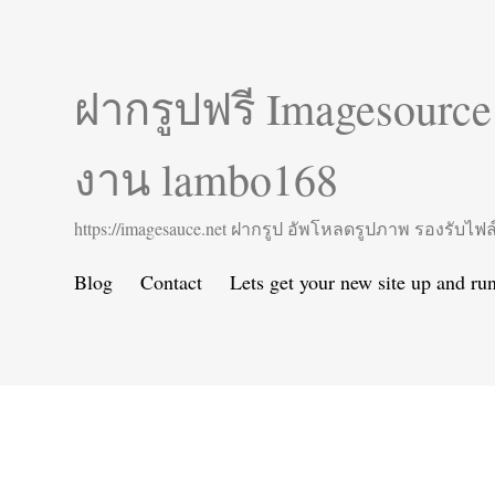
ฝากรูปฟรี Imagesourc
งาน lambo168
https://imagesauce.net ฝากรูป อัพโหลดรูปภาพ รองรับไ
Blog
Contact
Lets get your new site up and ru