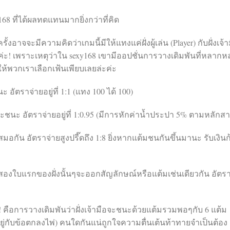
8 ที่ได้ผลทดแทนมากยิ่งกว่าที่คิด
้งอาจจะมีความคิดว่าเกมนี้มีให้แทงแค่ฝั่งผู้เล่น (Player) กับฝั่งเจ้า
ดค่ะ! เพราะเหตุว่าใน sexy168 เขามีออปชั่นการวางเดิมพันที่หลาก
ห้พวกเราเลือกเฟ้นเพียบเลยล่ะค่ะ
ชนะ อัตราจ่ายอยู่ที่ 1:1 (แทง 100 ได้ 100)
ามือจะชนะ อัตราจ่ายอยู่ที่ 1:0.95 (มีการหักค่าน้ำประปา 5% ตามหลักส
สมอกัน อัตราจ่ายสูงปรี๊ดถึง 1:8 ยิ่งหากแต้มชนกันขึ้นมานะ รับเงิน
ว่าไพ่สองใบแรกของฝั่งนั้นๆจะออกสัญลักษณ์หรือแต้มเช่นเดียวกัน อัตร
งิน! คือการวางเดิมพันว่าฝั่งเจ้ามือจะชนะด้วยแต้มรวมพอๆกับ 6 แต้ม
ึ้นอยู่กับข้อตกลงไพ่) คนใดกันแน่ถูกใจความตื่นเต้นท้าทายจำเป็นต้อง