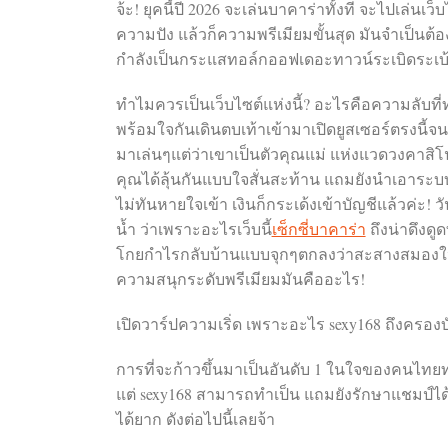
จ้ะ! ยุคนี้ปี 2026 จะเล่นบาคาร่าทั้งที จะไปเล่น
ความปัง แล้วก็ความพรีเมียมขั้นสุด มันจำเป็นต้องที
กำลังเป็นกระแสทอล์กออฟเดอะทาวน์ระเบิดระเบ
ทำไมควรเป็นเว็บไซต์แห่งนี้? อะไรคือความลับที่ทำ
พร้อมใจกันเดินตบเท้าเข้ามาเปิดยูสเซอร์ตรงนี้
มาเล่นๆแต่ว่าเขาเป็นตัวคุณแม่ แห่งแวดวงคาสิโ
คุณได้ลุ้นกันแบบใจสั่นสะท้าน แถมยังนำเอาระบบข้
ไม่ทันหายใจเข้า เงินก็กระเด้งเข้าบัญชีแล้วค่ะ!
น้ำ ว่าเพราะอะไรเว็บนี้
เซ็กซี่บาคาร่า
ถึงน่าดึงดู
โกยกำไรกลับบ้านแบบจุกๆตกลงว่าสะสางสมองให้
ความสนุกระดับพรีเมียมมันคืออะไร!
เปิดวาร์ปความเริ่ด เพราะอะไร sexy168 ถึงครองบั
การที่จะก้าวขึ้นมาเป็นอันดับ 1 ในใจของคนไทยท่า
แต่ sexy168 สามารถทำเป็น แถมยังรักษาแชมป์ได้อย
ได้ยาก ดังต่อไปนี้เลยจ้า