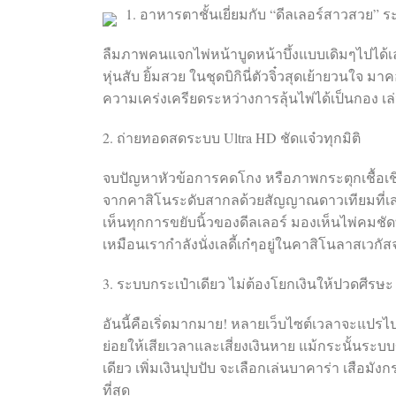
1. อาหารตาชั้นเยี่ยมกับ “ดีลเลอร์สาวสวย” ร
ลืมภาพคนแจกไพ่หน้าบูดหน้าบึ้งแบบเดิมๆไปได้เ
หุ่นสับ ยิ้มสวย ในชุดบิกินี่ตัวจิ๋วสุดเย้ายวนใจ 
ความเคร่งเครียดระหว่างการลุ้นไพ่ได้เป็นกอง เล
2. ถ่ายทอดสดระบบ Ultra HD ชัดแจ๋วทุกมิติ
จบปัญหาหัวข้อการคดโกง หรือภาพกระตุกเชื้อเชิ
จากคาสิโนระดับสากลด้วยสัญญาณดาวเทียมที่เสถี
เห็นทุกการขยับนิ้วของดีลเลอร์ มองเห็นไพ่คมช
เหมือนเรากำลังนั่งเลดี้เก๋ๆอยู่ในคาสิโนลาสเวกัส
3. ระบบกระเป๋าเดียว ไม่ต้องโยกเงินให้ปวดศีรษะ
อันนี้คือเริ่ดมากมาย! หลายเว็บไซต์เวลาจะแปรไ
ย่อยให้เสียเวลาและเสี่ยงเงินหาย แม้กระนั้นระบบข
เดียว เพิ่มเงินปุบปับ จะเลือกเล่นบาคาร่า เสือมัง
ที่สุด