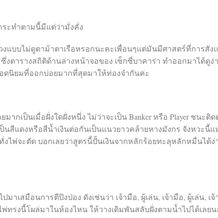
ระทำตามนี้มีแต่ว่ามั่งคั่ง
ยงดวงแบบไม่ดูตาม้าตาเรือหรอกนะคะเพื่อนๆแต่มันมีศาสตร์ที่การสังเก
 ซึ่งตารางสถิติด้านล่างหน้าจอของ เซ็กซี่บาคาร่า ทำออกมาได้ดูง่
อดนิยมที่ออกบ่อยมากที่สุดมาให้ท่องจำกันค่ะ
กเป็นเมื่อฝั่งใดฝั่งหนึ่ง ไม่ว่าจะเป็น Banker หรือ Player ชนะติด
นเป็นสีแดงหรือสีน้ำเงินต่อกันเป็นแนวยาวคล้ายหางมังกร จังหวะนี้
ทั่งไพ่จะตัด บอกเลยว่าสูตรนี้ปั้นเงินจากหลักร้อยทะลุหลักหมื่นได้ง่
มือนการตีปิงปอง ดังเช่นว่า เจ้ามือ, ผู้เล่น, เจ้ามือ, ผู้เล่น, เจ้
าไพ่ทรงนี้โผล่มาในห้องไหน ให้วางเดิมพันสลับฝั่งตามน้ำไปได้เลยนะ