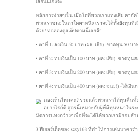
เสียนั่นเองจ้ะ
หลักการง่ายๆเป็น เมื่อใดที่พวกเราแทงเสีย ตาถัดไป
พวกเราชนะในตาใดตาหนึ่ง เราจะได้ทั้งยังทุนที
ด้วย! ทดลองดูสเต็ปตามนี้เลยจ๊า
• ตาที่ 1: ลงเงิน 50 บาท (ผล: เสีย) -ขาดทุน 50 บา
• ตาที่ 2: ทบเงินเป็น 100 บาท (ผล: เสีย) -ขาดทุ
• ตาที่ 3: ทบเงินเป็น 200 บาท (ผล: เสีย) -ขาดทุ
• ตาที่ 4: ทบเงินเป็น 400 บาท (ผล: ชนะ!) -ได้เงิ
มองเห็นไหมค่ะ? รวมแล้วพวกเราได้ทุนคืนทั้ง
อย่างไรก็ดี สูตรนี้เหมาะกับผู้ที่มีทุนหนาในระ
มิตการแทงกว้างๆเพื่อที่จะได้ให้พวกเรามีรอบสำ
3 ฟีเจอร์เด็ดของ sexy168 ที่ทำให้การเล่นบาคาร่าส