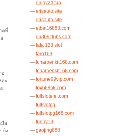
enjoy24.fun
erisauto.site
erisauto.site
etbet16888.com
ตที่
eu369clubs.com
าย
fafa 123 slot
faro168
fcharoenkit168.com
fcharoenkit168.com
ต่อ
fortune99vip.com
แหละ
าย
fox689ok.com
fullsloteiei.com
fullslotpg
fullslotpg168.com
funny18
ามือ
 ยิง
gaojing888