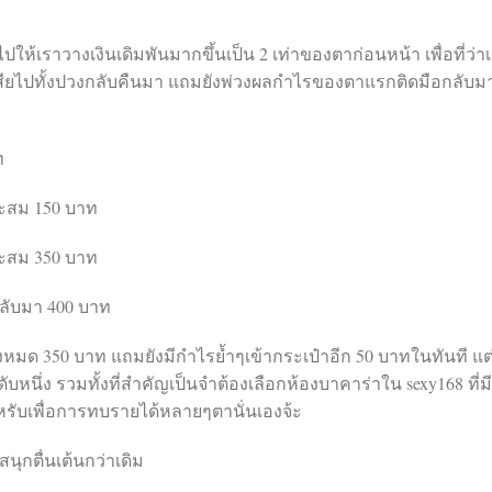
ให้เราวางเงินเดิมพันมากขึ้นเป็น 2 เท่าของตาก่อนหน้า เพื่อที่ว่าเม
่เสียไปทั้งปวงกลับคืนมา แถมยังพ่วงผลกำไรของตาแรกติดมือกลับม
ท
นสะสม 150 บาท
นสะสม 350 บาท
นกลับมา 400 บาท
หมด 350 บาท แถมยังมีกำไรย้ำๆเข้ากระเป๋าอีก 50 บาทในทันที แต่
ดับหนึ่ง รวมทั้งที่สำคัญเป็นจำต้องเลือกห้องบาคาร่าใน sexy168 ที่มี
หรับเพื่อการทบรายได้หลายๆตานั่นเองจ้ะ
นุกตื่นเต้นกว่าเดิม