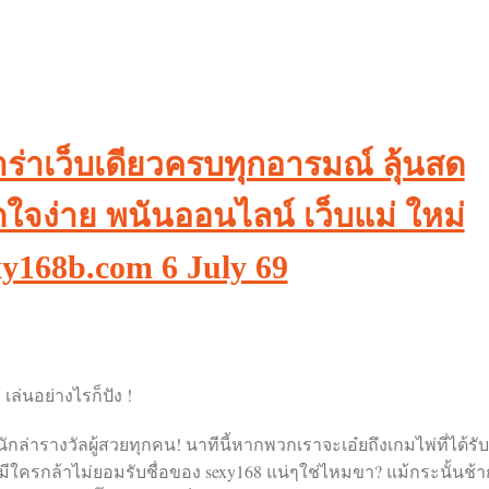
ร่าเว็บเดียวครบทุกอารมณ์ ลุ้นสด
ใจง่าย พนันออนไลน์ เว็บแม่ ใหม่
xy168b.com 6 July 69
เล่นอย่างไรก็ปัง !
นักล่ารางวัลผู้สวยทุกคน! นาทีนี้หากพวกเราจะเอ๋ยถึงเกมไพ่ที่ได้รับ
ใครกล้าไม่ยอมรับชื่อของ sexy168 แน่ๆใช่ไหมขา? แม้กระนั้นช้า