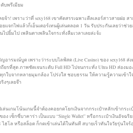
ะดับพรีเมียม
ลยจ้า! เพราะว่าที่ sexy168 เขาคัดสรรเฉพาะดีลเลอร์สาวสายฝอ สา
มาคอยแจกไพ่แล้วก็เอ็นเตอร์เทนผู้เล่นตลอด 1 วัน รับประกันเลยว่าช่ว
่นไปยิ้มไป เพลินตาเพลินใจกระทั่งลืมเวลาเลยล่ะจ้ะ
ญอารมณ์บูด เพราะว่าระบบไลฟ์สด (Live Casino) ของ sexy168 ส่ง
ยรที่สุด ภาพชัดเจนระดับ Full HD ไปจนกระทั่ง Ultra HD ส่องมอ
ัดทุกใบจากหลายมุมกล้อง โปร่งใส ชอบธรรม ให้ความรู้ความเข้าใจ
จริงๆเลยจ๊า
ปเล่นเกมโน้นเกมนี้จำต้องคอยกดโยกเงินจากกระเป๋าหลักเข้ากระเป
อง เซ็กซี่บาคาร่า เป็นแบบ “Single Wallet” หรือกระเป๋าเงินอัจฉริ
กร ไฮโล หรือสล็อต ก็กดเข้าเล่นได้ในทันที สบายเร็วทันใจวัยรุ่นใจร้