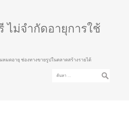
 ไม่จำกัดอายุการใช้
มีวันหมดอายุ ช่องทางขายรูปในตลาดสร้างรายได้
ค้นหา
สำหรับ: