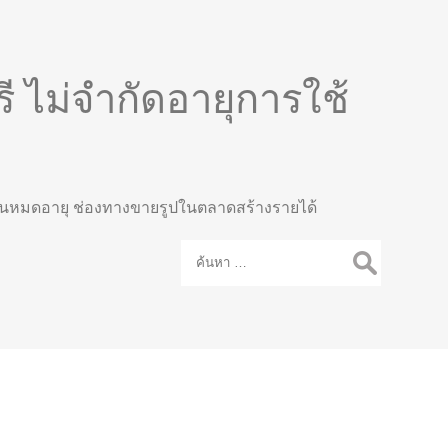
 ไม่จำกัดอายุการใช้
มีวันหมดอายุ ช่องทางขายรูปในตลาดสร้างรายได้
ค้นหา
สำหรับ: