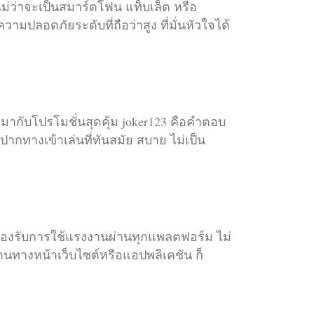
ไม่ว่าจะเป็นสมาร์ตโฟน แท็บเล็ต หรือ
ามปลอดภัยระดับที่ถือว่าสูง ที่มั่นหัวใจได้
มากับโปรโมชั่นสุดคุ้ม joker123 คือคำตอบ
ากทางเข้าเล่นที่ทันสมัย สบาย ไม่เป็น
ร้อมรองรับการใช้แรงงานผ่านทุกแพลตฟอร์ม ไม่
ผ่านทางหน้าเว็บไซต์หรือแอปพลิเคชัน ก็