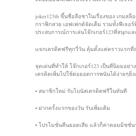
joker123th ขึ้นชื่อลือชาในเรื่องของ เกมสล
กราฟิกสวย เอฟเฟกต์จัดเต็ม รวมทั้งฟีเจอร์พิ
ประสบการณ์การเล่นโจ๊กเกอร์123ที่สนุกและคุ
แจกเครดิตฟรีทุกวี่วัน คุ้มตั้งแต่คราวแรกที่
จุดเด่นที่ทำให้ โจ๊กเกอร์123 เป็นที่นิยมอย่า
เครดิตเพิ่มไปใช้ต่อยอดการพนันได้ง่ายๆยิ่ง
• สมาชิกใหม่ รับโบนัสเครดิตฟรีในทันที
• ฝากครั้งแรกของวัน รับเพิ่มเติม
• โปรโมชั่นคืนยอดเสีย แล้วก็ค่าคอมมิชชั่