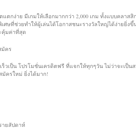
็อตแตกง่าย มีเกมให้เลือกมากกว่า 2,000 เกม ทั้งแบบคลาสสิก
เศษที่ช่วยทำให้ผู้เล่นได้โอกาสชนะรางวัลใหญ่ได้ง่ายยิ่งขึ้
้มค่าที่สุด
สมัคร
งเร็วเป็น โปรโมชั่นเครดิตฟรี ที่แจกให้ทุกๆวัน ไม่ว่าจะเป็นสม
สมัครใหม่ ยิ่งได้มาก!
นรายสัปดาห์