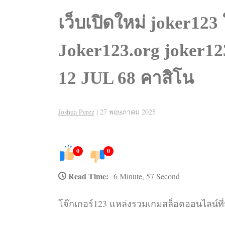
เว็บเปิดใหม่ joker123
Joker123.org joker12
12 JUL 68 คาสิโน
Joshua Perez
|
27 พฤษภาคม 2025
0
0
Read Time:
6 Minute, 57 Second
โจ๊กเกอร์123 แหล่งรวมเกมสล็อตออนไลน์ที่ม